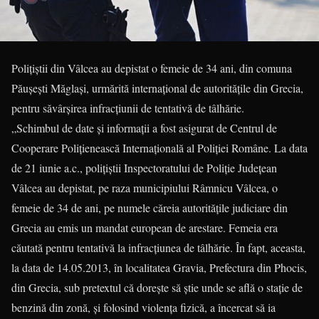
Polițiștii din Vâlcea au depistat o femeie de 34 ani, din comuna
Păușești Măglași, urmărită internațional de autoritățile din Grecia,
pentru săvârșirea infracțiunii de tentativă de tâlhărie.
„Schimbul de date și informații a fost asigurat de Centrul de
Cooperare Poliţienească Internaţională al Poliţiei Române. La data
de 21 iunie a.c., polițiștii Inspectoratului de Poliție Județean
Vâlcea au depistat, pe raza municipiului Râmnicu Vâlcea, o
femeie de 34 de ani, pe numele căreia autoritățile judiciare din
Grecia au emis un mandat european de arestare. Femeia era
căutată pentru tentativă la infracțiunea de tâlhărie. În fapt, aceasta,
la data de 14.05.2013, în localitatea Gravia, Prefectura din Phocis,
din Grecia, sub pretextul că dorește să știe unde se află o stație de
benzină din zonă, și folosind violența fizică, a încercat să ia