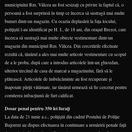
municipiului Rm. Vâlcea au fost sesizați cu privire la faptul că, o
persoană a fost surprinsă în timp ce încerca să sustragă mai multe
bunuri dintr-un magazin. Cu ocazia deplasării la faţa locului,
polițiștii l-au identificat pe H. I., de 18 ani, din orașul Brezoi, care
încerca să sustragă mai multe obiecte vestimentare dintr-un
magazin din municipiul Rm. Vâlcea. Din cercetările efectuate
rezultă că, tânărul a ales mai multe articole vestimentare cu scopul
de a le proba, după care a introdus articolele într-un ghiozdan,
ulterior trecând de casa de marcat a magazinului, fără să le
plătească. Articolele de îmbrăcăminte au fost recuperate și
înapoiate părții vătămate, iar tânărul urmează să fie cercetat pentru
comiterea infracțiunii de furt calificat.
Dosar penal pentru 350 lei furați
La data de 21 iunie a.c., poliţiştii din cadrul Postului de Poliție
Bujoreni au dispus efectuarea în continuare a urmăririi penale faţă