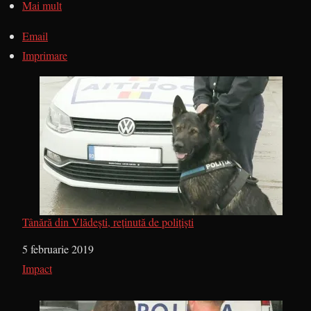
Mai mult
Email
Imprimare
Tânără din Vlădești, reținută de polițiști
Dată
5 februarie 2019
În legătură cu
Impact