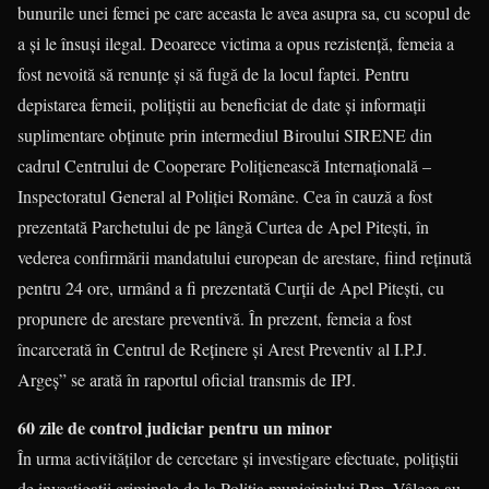
bunurile unei femei pe care aceasta le avea asupra sa, cu scopul de
a și le însuși ilegal. Deoarece victima a opus rezistență, femeia a
fost nevoită să renunțe și să fugă de la locul faptei. Pentru
depistarea femeii, poliţiştii au beneficiat de date şi informaţii
suplimentare obţinute prin intermediul Biroului SIRENE din
cadrul Centrului de Cooperare Poliţienească Internaţională –
Inspectoratul General al Poliţiei Române. Cea în cauză a fost
prezentată Parchetului de pe lângă Curtea de Apel Pitești, în
vederea confirmării mandatului european de arestare, fiind reținută
pentru 24 ore, urmând a fi prezentată Curții de Apel Pitești, cu
propunere de arestare preventivă. În prezent, femeia a fost
încarcerată în Centrul de Reținere și Arest Preventiv al I.P.J.
Argeș” se arată în raportul oficial transmis de IPJ.
60 zile de control judiciar pentru un minor
În urma activităților de cercetare și investigare efectuate, polițiștii
de investigații criminale de la Poliția municipiului Rm. Vâlcea au