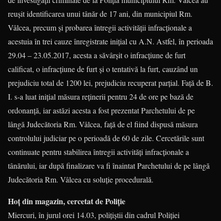
reușit identificarea unui tânăr de 17 ani, din municipiul Rm.
Vâlcea, precum și probarea întregii activității infracționale a
acestuia în trei cauze înregistrate inițial cu A.N. Astfel, în perioada
29.04 – 23.05.2017, acesta a săvârșit o infracțiune de furt
calificat, o infracțiune de furt și o tentativă la furt, cauzând un
prejudiciu total de 1200 lei, prejudiciu recuperat parțial. Față de B.
I. s-a luat inițial măsura reținerii pentru 24 de ore pe bază de
ordonanță, iar astăzi acesta a fost prezentat Parchetului de pe
lângă Judecătoria Rm. Vâlcea, față de el fiind dispusă măsura
controlului judiciar pe o perioadă de 60 de zile. Cercetările sunt
continuate pentru stabilirea întregii activități infracționale a
tânărului, iar după finalizare va fi înaintat Parchetului de pe lângă
Judecătoria Rm. Vâlcea cu soluție procedurală.
Hoț din magazin, cercetat de Poliție
Miercuri, în jurul orei 14.03, polițiștii din cadrul Poliției