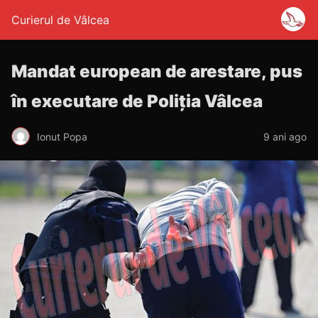
Curierul de Vâlcea
Mandat european de arestare, pus
în executare de Poliția Vâlcea
Ionut Popa
9 ani ago