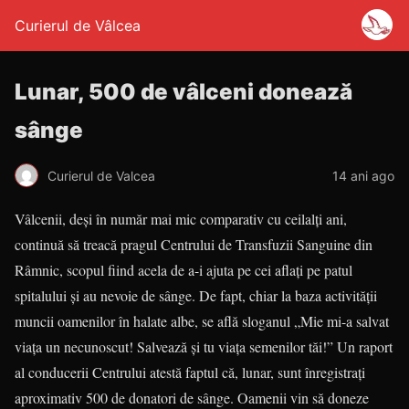
Curierul de Vâlcea
Lunar, 500 de vâlceni donează
sânge
Curierul de Valcea
14 ani ago
Vâlcenii, deşi în număr mai mic comparativ cu ceilalţi ani,
continuă să treacă pragul Centrului de Transfuzii Sanguine din
Râmnic, scopul fiind acela de a-i ajuta pe cei aflaţi pe patul
spitalului şi au nevoie de sânge. De fapt, chiar la baza activităţii
muncii oamenilor în halate albe, se află sloganul „Mie mi-a salvat
viaţa un necunoscut! Salvează şi tu viaţa semenilor tăi!” Un raport
al conducerii Centrului atestă faptul că, lunar, sunt înregistraţi
aproximativ 500 de donatori de sânge. Oamenii vin să doneze