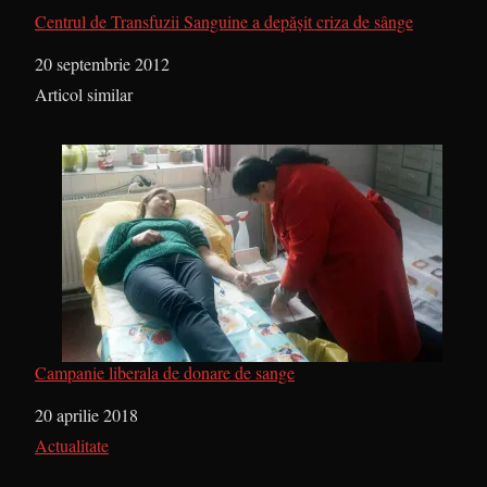
Centrul de Transfuzii Sanguine a depășit criza de sânge
Dată
20 septembrie 2012
În legătură cu
Articol similar
Campanie liberala de donare de sange
Dată
20 aprilie 2018
În legătură cu
Actualitate