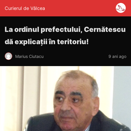
Curierul de Vâlcea
La ordinul prefectului, Cernătescu
dă explicații în teritoriu!
Marius Ciutacu
9 ani ago