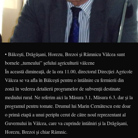
• Bălcești, Drăgășani, Horezu, Brezoi și Râmnicu Vâlcea sunt
bornele „turneului” șefului agriculturii vâlcene
În această dimineață, de la ora 11.00, directorul Direcției Agricole
Vâlcea se va afla în Bălcești pentru o întâlnire cu fermierii din
zonă în vederea detalierii programelor de subvenții destinate
mediului rural. Ne referim aici la Măsura 3.1, Măsura 6.3, dar și la
programul pentru tomate. Drumul lui Marin Cernătescu este doar
o primă etapă a unui periplu cerut de către noul reprezentant al
Guvernului în Vâlcea, care va cuprinde întâlniri și la Drăgășani,
Horezu, Brezoi și chiar Râmnic.