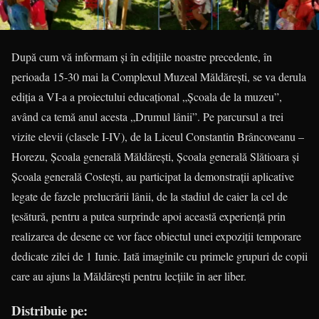
După cum vă informam și în edițiile noastre precedente, în
perioada 15-30 mai la Complexul Muzeal Măldărești, se va derula
ediția a VI-a a proiectului educațional „Şcoala de la muzeu”,
având ca temă anul acesta „Drumul lânii”. Pe parcursul a trei
vizite elevii (clasele I-IV), de la Liceul Constantin Brâncoveanu –
Horezu, Școala generală Măldărești, Școala generală Slătioara și
Școala generală Costești, au participat la demonstrații aplicative
legate de fazele prelucrării lânii, de la stadiul de caier la cel de
țesătură, pentru a putea surprinde apoi această experiență prin
realizarea de desene ce vor face obiectul unei expoziții temporare
dedicate zilei de 1 Iunie. Iată imaginile cu primele grupuri de copii
care au ajuns la Măldărești pentru lecțiile în aer liber.
Distribuie pe: