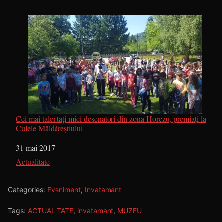
Cei mai talentaţi mici desenatori din zona Horezu, premiaţi la
Culele Măldăreştiului
Dată
31 mai 2017
În legătură cu
Actualitate
Categories:
Eveniment
,
Invatamant
Tags:
ACTUALITATE
,
invatamant
,
MUZEU