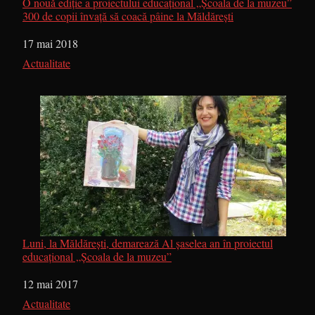
O nouă ediție a proiectului educațional „Școala de la muzeu”
300 de copii învață să coacă pâine la Măldărești
Dată
17 mai 2018
În legătură cu
Actualitate
Luni, la Măldărești, demarează Al șaselea an în proiectul
educațional „Școala de la muzeu”
Dată
12 mai 2017
În legătură cu
Actualitate