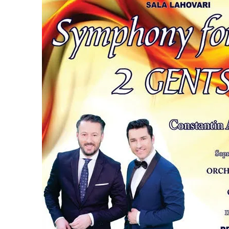
Vâlcea