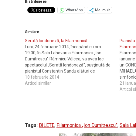
Distribuie pe:
WhatsApp
Mai mult
Similare
Serată londoneză, la Filarmonică
Pianista
Luni, 24 februarie 2014, începând cu ora
Filarmon
19.00, în Sala Lahovari a Filarmonicii „Ion
Filarmon
Dumitrescu” Râmnicu Vâlcea, va avea loc
ianuarie
spectacolul „Serată londoneză”, susţinută de
un CONC
pianistul Constantin Sandu alături de
MIHAELA
Ochestra simfonică a Filarmonicii condusă de
18 februarie 2014
simfonic
maestrul Florin Totan. La „SERATA
Articol similar
FLORIN T
21 ianua
LONDONEZĂ”, veţi putea audia Concertul
veţi put
Articol s
pentru pian şi orchestră…
pentru p
Tags:
BILETE
,
Filarmonica „Ion Dumitrescu”
,
Sala La