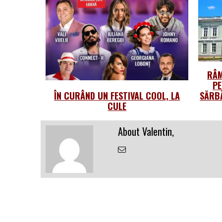
RÂM
PE
ÎN CURÂND UN FESTIVAL COOL, LA
SĂRBĂ
CULE
About Valentin,
Email
the
Author