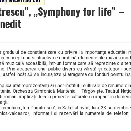
rescu”, „Symphony for life” –
inedit
 gradului de conștientizare cu privire la importanța educației m
 un concept nou și atractiv ce combină elemente ale muzicii mode
ă muzicală accesibilă, într-un format care să reprezinte o alter
ne. Prin atragerea unui public divers ca vârstă și categorii soc
astfel încât să se încurajeze și atragerea de fonduri pentru insti
plica atât reprezentanți ai unor instituții culturale de renume d
tenia, Orchestra Simfonică Muntenia – Târgoviște, Teatrul Nați
i români implicați deja în proiecte culturale cu impact în domeni
lții.
larmonica „Ion Dumitrescu”, în Sala Lahovari, luni, 23 septembrie
onica-valcea.ro/, informații și rezervări la numerele de telefon