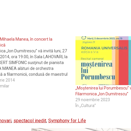
 Mihaela Manea, în concert la
ică
ica „Ion Dumitrescu” vă invită luni, 27
 2014, ora 19.00, în Sala LAHOVARI, la
ERT SIMFONIC susţinut de pianista
 MANEA alături de orchestra
ă a filarmonicii, condusă de maestrul
OTAN. În prima parte a programului
rie 2014
ea audia „Concertul în Sol major
imilar
„Moștenirea lui Porumbescu” v
ian şi orchestră”…
Filarmonica „Ion Dumitrescu”
29 noiembrie 2023
În „Cultura”
hovari
,
spectacol inedit
,
Symphony for Life