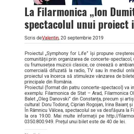
La Filarmonica „Ion Dumit
spectacolul unui proiect 
Scris de
Valentin
, 20 septembrie 2019
Proiectul „Symphony for Life” își propune creșterea
comunității prin organizarea de concerte-spectacol,
cu frumusețea muzicii clasice, ce creează o ambianț
comercială difuzată la radio, TV sau în mediul onli
proiectul va încerca să stimuleze vânzarea de bilete, 
principale din România.
Proiectul (format din patru concerte-spectacol) va im
exemplu: Filarmonica de Stat – Arad, Filarmonica Ol
Balet „Oleg Danovski” din Constanța, precum și artișt
cultural: Doru Todoruț, Ciprian Rogojan, Irina Baianț și a
În Râmnicu Vâlcea, spectacolul se va desfășura la Fi
la ora 19.00. Mai multe informații pe http://filarm
0350.800.949. Prețul unui bilet este de 40 de lei.