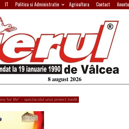
IT
Politica si Administratie
Agricultura
Contact
Anuntu
H
W
A
8 august 2026
y for life” – spectacolul unui proiect inedit