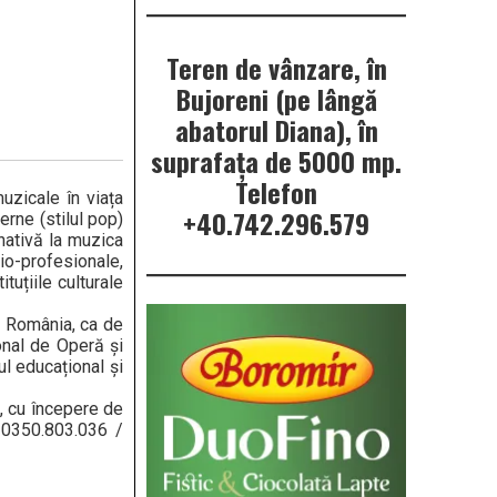
Teren de vânzare, în
Bujoreni (pe lângă
abatorul Diana), în
suprafața de 5000 mp.
Telefon
uzicale în viața
+40.742.296.579
rne (stilul pop)
nativă la muzica
io-profesionale,
tuțiile culturale
in România, ca de
onal de Operă și
ul educațional și
, cu începere de
: 0350.803.036 /