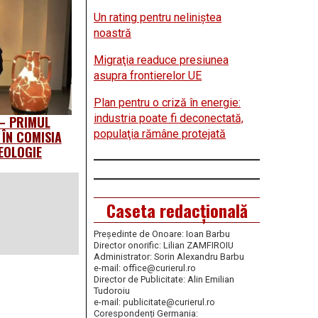
Un rating pentru neliniştea
noastră
Migraţia readuce presiunea
asupra frontierelor UE
Plan pentru o criză în energie:
industria poate fi deconectată,
 – PRIMUL
populaţia rămâne protejată
 ÎN COMISIA
EOLOGIE
Caseta redacțională
Președinte de Onoare: Ioan Barbu
Director onorific: Lilian ZAMFIROIU
Administrator: Sorin Alexandru Barbu
e-mail: office@curierul.ro
Director de Publicitate: Alin Emilian
Tudoroiu
e-mail: publicitate@curierul.ro
Corespondenți Germania: