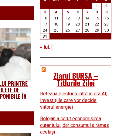
1
2
3
4
5
6
7
8
9
10
11
12
13
14
15
16
17
18
19
20
21
22
23
24
25
26
27
28
29
30
31
« iul.
Ziarul BURSA –
Titlurile Zilei
UI PRINTRE
ILETE DE
Reţeaua electrică intră în era AI;
PONIBILE ÎN
Investiţiile care vor decide
viitorul energiei
Bolojan a cerut economisirea
curentului, dar consumul a rămas
acelaşi