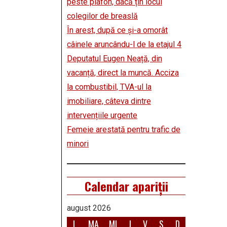
peste plafon, dacă țin locul
colegilor de breaslă
În arest, după ce și-a omorât
câinele aruncându-l de la etajul 4
Deputatul Eugen Neață, din
vacanță, direct la muncă. Acciza
la combustibil, TVA-ul la
imobiliare, câteva dintre
intervențiile urgente
Femeie arestată pentru trafic de
minori
Calendar apariții
august 2026
L
MA
MI
J
V
S
D