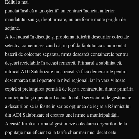
Edilul a mai
punctat însă că a „moştenit” un contract încheiat anterior
mandatului său şi, drept urmare, nu are foarte multe pârghii de
acţiune.
A fost adusă în discuţie şi problema ridicării deşeurilor colectate
selectiv, oamenii sesizând că, în pofida faptului că s-au montat
baterii de colectare separată, firma descarcă containerele pentru
deşeuri reciclabile în aceaşi remorcă. Primarul a subliniat că,
întrucât ADI Salubrizare nu a reuşit să facă demersurile pentru
desemnarea unui operator la nivel regional, iar în vara viitoare
expiră şi prelungirea permisă de lege a contractului dintre primăria
municipiului şi operatorul actual local al serviciului de gestionare
a deşeurilor, se ia foarte în serios opţiunea de ieşire a Râmnicului
din ADI Salubrizare şi crearea unei firme a municipalităţii.
Această firmă ar urma să gestioneze colectarea deşeurilor de la
populaţie mai eficient şi la tarife chiar mai mici decât cele