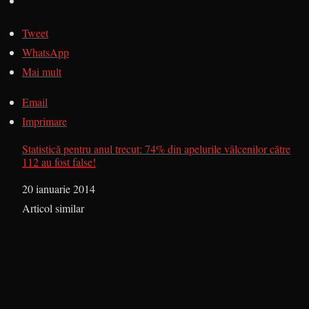
Tweet
WhatsApp
Mai mult
Email
Imprimare
Statistică pentru anul trecut: 74% din apelurile vâlcenilor către
112 au fost false!
Dată
20 ianuarie 2014
În legătură cu
Articol similar