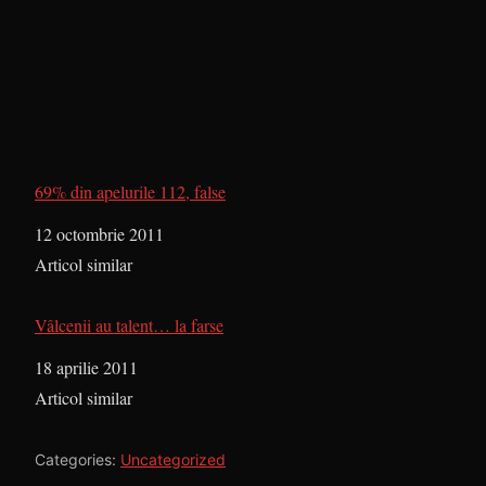
69% din apelurile 112, false
Dată
12 octombrie 2011
În legătură cu
Articol similar
Vâlcenii au talent… la farse
Dată
18 aprilie 2011
În legătură cu
Articol similar
Categories:
Uncategorized