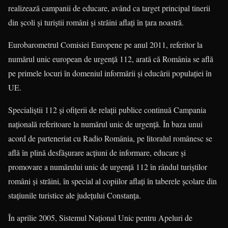
realizează campanii de educare, având ca target principal tinerii
din şcoli şi turiştii români şi străini aflaţi în ţara noastră.
Eurobarometrul Comisiei Euro­pene pe anul 2011, referitor la
numărul unic european de urgenţă 112, arată că România se află
pe primele locuri în domeniul informării şi educării populaţiei în
UE.
Specialiştii 112 şi ofiţerii de relaţii publice continuă Campania
naţională referitoare la numărul unic de urgenţă. În baza unui
acord de parteneriat cu Radio România, pe litoralul românesc se
află în plină desfăşurare acţiuni de informare, educare şi
promovare a nu­mă­rului unic de urgenţă 112 în rândul turiştilor
români şi străini, în special al copiilor aflaţi în taberele şcolare din
staţiunile turistice ale judeţului Constanţa.
În aprilie 2005, Sistemul Naţional Unic pentru Apeluri de