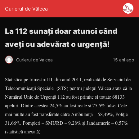
Curierul de Vâlcea
La 112 sunaţi doar atunci când
aveţi cu adevărat o urgenţă!
Curierul de Valcea
15 ani ago
Statistica pe trimestrul II, din anul 2011, realizată de Serviciul de
Teleco­mu­nicaţii Speciale (STS) pentru jude­ţul Vâlcea arată că la
Numărul Unic de Urgenţă 112 au fost primite şi tratate 68133
apeluri. Dintre acestea 24,5% au fost reale şi 75,5% false. Cele
mai multe au fost transferate către Ambu­lanţă – 58,49%, Poliţie –
31,66%, Pom­pieri – SMURD – 9,28% şi Jan­dar­merie – 0,57%
(statistică anexată).