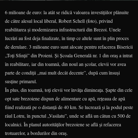
6 milioane de euro: la atât se ridică valoarea investițiilor plănuite
de către alesul local liberal, Robert Schell (foto), privind
reabilitarea și modernizarea infrastructurii din Brezoi. Unele
lucrări au fost deja finalizate, în timp ce altele sunt în plin proces
de derulare. 3 milioane euro sunt alocate pentru refacerea Bisericii
„Toți Sfinții” din Proieni. Și Școala Generală nr. 1 din oraș a intrat
în reabilitare, iar din toamnă, din noul an școlar, elevii vor avea
parte de condiții „mai mult decât decente”, după cum însuși
susține primarul.
În plus, din toamnă, toți elevii vor învăța dimineața. Șapte din cele
opt sate brezoiene dispun de alimentare cu apă, rețeaua de apă
fiind realizată pe o distanță de 40 km. Se lucrează și la podul peste
râul Lotru, în punctul „Vasilatu”, unde se află un cătun cu 500 de
localnici. În planul autorităților brezoiene se află și refacerea
trotuarelor, a bordurilor din oraș.