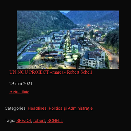
UN NOU PROIECT «marca» Robert Schell
Dată
29 mai 2021
În legătură cu
Actualitate
Categories:
Headlines
,
Politică și Administrație
Tags:
BREZOI
,
robert
,
SCHELL