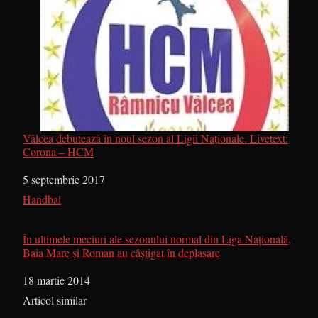
Vâlcea debutează în noul sezon al Ligii Naționale. Livetext:
Corona – HCM
Dată
5 septembrie 2017
În legătură cu
Handbal
În ultimele meciuri ale sezonului normal din Liga Naţională,
Baia Mare şi Roman au câştigat în deplasare
Dată
18 martie 2014
În legătură cu
Articol similar