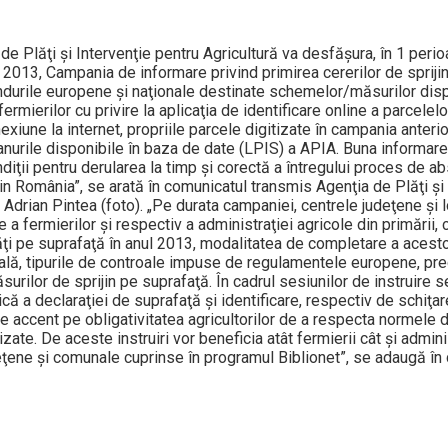
de Plăţi şi Intervenţie pentru Agricultură va desfăşura, în 1 peri
 2013, Campania de informare privind primirea cererilor de spriji
 fondurile europene şi naţionale destinate schemelor/măsurilor disp
ermierilor cu privire la aplicaţia de identificare online a parcelel
onexiune la internet, propriile parcele digitizate în campania anterio
planurile disponibile în baza de date (LPIS) a APIA. Buna informare
iţii pentru derularea la timp şi corectă a întregului proces de ab
in Româ­nia”, se arată în comunicatul transmis Agenţia de Plăţi şi
 Adrian Pintea (foto). „Pe durata campaniei, centrele judeţene şi l
a fermierilor şi respectiv a administraţiei agricole din primării, c
ăţi pe suprafaţă în anul 2013, modalitatea de completare a acestor
nală, tipurile de controale impuse de regulamentele europene, pre
surilor de sprijin pe suprafaţă. În cadrul sesiunilor de instruire 
ă a declaraţiei de suprafaţă şi identificare, respectiv de schiţar
e accent pe obligativitatea agricultorilor de a respecta normele 
zate. De aceste instruiri vor beneficia atât fermierii cât şi admini
udeţene şi comunale cuprinse în programul Biblionet”, se adaugă î