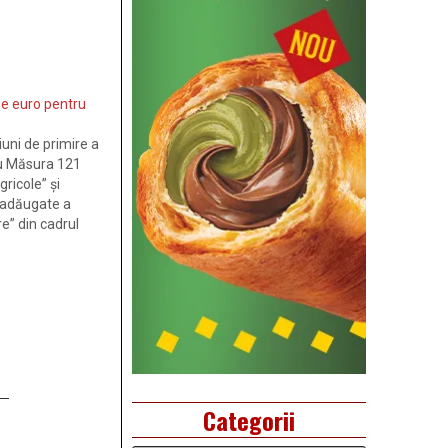
de euro pentru
iuni de primire a
ru Măsura 121
ricole” şi
 adăugate a
re” din cadrul
ltare Rurală
solicitări de
aloare de 338,2…
Categorii