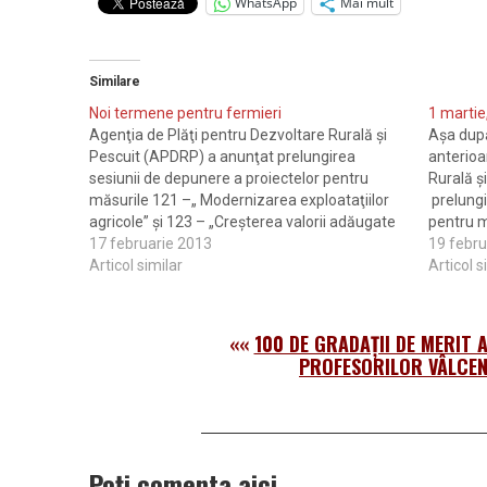
WhatsApp
Mai mult
Similare
Noi termene pentru fermieri
1 martie
Agenţia de Plăţi pentru Dezvoltare Rurală şi
Aşa după
Pescuit (APDRP) a anunţat prelungirea
anterioa
sesiunii de depunere a proiectelor pentru
Rurală ş
măsurile 121 –„ Modernizarea exploataţiilor
prelungi
agricole” şi 123 – „Creşterea valorii adăugate
pentru m
a produselor agricole şi forestiere”. „Vă
17 februarie 2013
exploataţ
19 febru
informăm că, în conformitate cu decizia
Articol similar
valorii a
Articol s
Autorităţii de Management pentru Programul
forestie
Naţional de Dezvoltare…
Autorităţ
««
100 DE GRADAŢII DE MERIT
PROFESORILOR VÂLCEN
Poți comenta aici