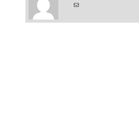
Email
the
Author