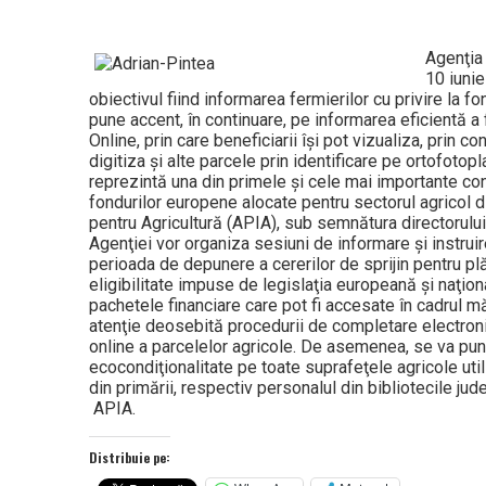
Agenţia 
10 iunie
obiectivul fiind informarea fermierilor cu privire la
pune accent, în continuare, pe informarea eficientă a f
Online, prin care beneficiarii îşi pot vizualiza, prin c
digitiza şi alte parcele prin identificare pe ortofoto
reprezintă una din primele şi cele mai importante cond
fondurilor europene alocate pentru sectorul agricol d
pentru Agricultură (APIA), sub semnătura directorului
Agenţiei vor organiza sesiuni de informare şi instruire 
perioada de depunere a cererilor de sprijin pentru pl
eligibilitate impuse de legislaţia europeană şi naţio
pachetele financiare care pot fi accesate în cadrul mă
atenţie deosebită procedurii de completare electronic
online a parcelelor agricole. De asemenea, se va pun
ecocondiţionalitate pe toate suprafeţele agricole utili
din primării, respectiv personalul din bibliotecile j
APIA.
Distribuie pe: