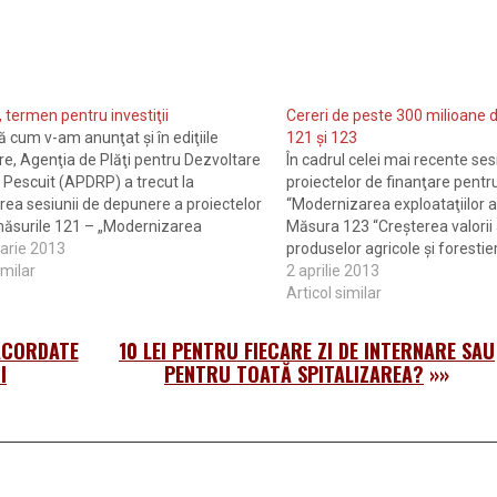
, termen pentru investiţii
Cereri de peste 300 milioane 
 cum v-am anunţat şi în ediţiile
121 şi 123
re, Agenţia de Plăţi pentru Dezvoltare
În cadrul celei mai recente ses
i Pescuit (APDRP) a trecut la
proiectelor de finanţare pent
rea sesiunii de depu­nere a proiectelor
“Modernizarea exploataţiilor ag
ăsu­rile 121 – „Modernizarea
Măsura 123 “Creşterea valorii
iilor agri­­cole” şi 123 – „Creşterea
arie 2013
produselor agricole şi forestie
dău­­gate a produselor agricole şi
imilar
Programului Naţional de Dezvo
2 aprilie 2013
re”. În conformitate cu decizia
(PNDR), au fost depuse 783 de 
Articol similar
ii…
finanţare nerambursabilă în v
 ACORDATE
10 LEI PENTRU FIECARE ZI DE INTERNARE SAU
I
PENTRU TOATĂ SPITALIZAREA?
»»