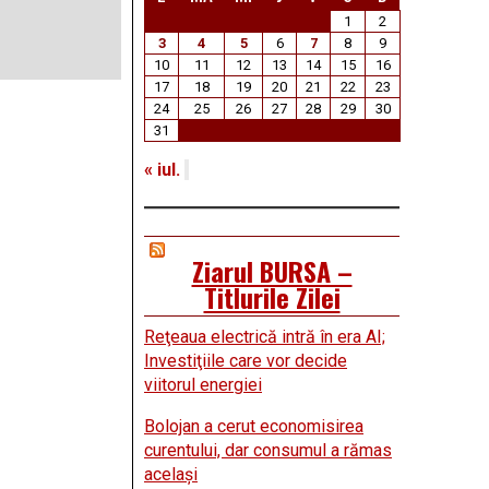
1
2
3
4
5
6
7
8
9
10
11
12
13
14
15
16
17
18
19
20
21
22
23
24
25
26
27
28
29
30
31
« iul.
Ziarul BURSA –
Titlurile Zilei
Reţeaua electrică intră în era AI;
Investiţiile care vor decide
viitorul energiei
Bolojan a cerut economisirea
curentului, dar consumul a rămas
acelaşi