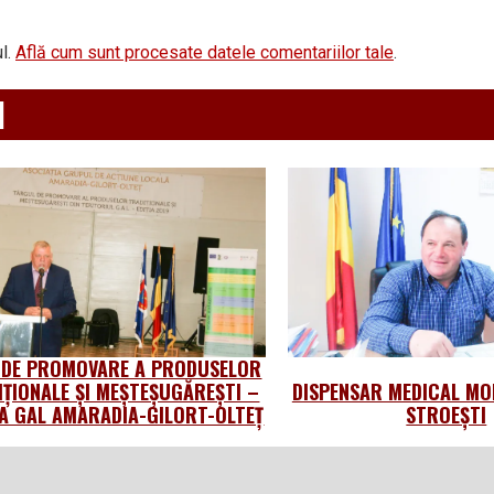
l.
Află cum sunt procesate datele comentariilor tale
.
d
 DE PROMOVARE A PRODUSELOR
IȚIONALE ȘI MEȘTEȘUGĂREȘTI –
DISPENSAR MEDICAL MO
 GAL AMARADIA-GILORT-OLTEȚ
STROEȘTI