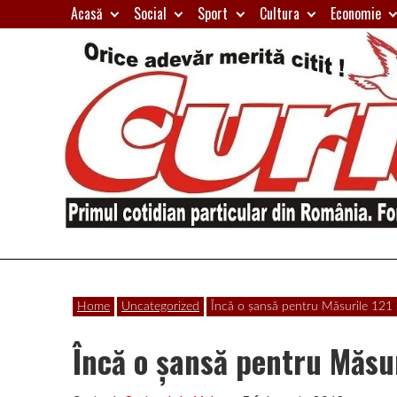
Skip
Acasă
Social
Sport
Cultura
Economie
to
content
Primul
Curierul
cotidian
Home
Uncategorized
Încă o şansă pentru Măsurile 121 
particular
de
din
Încă o şansă pentru Măsur
România