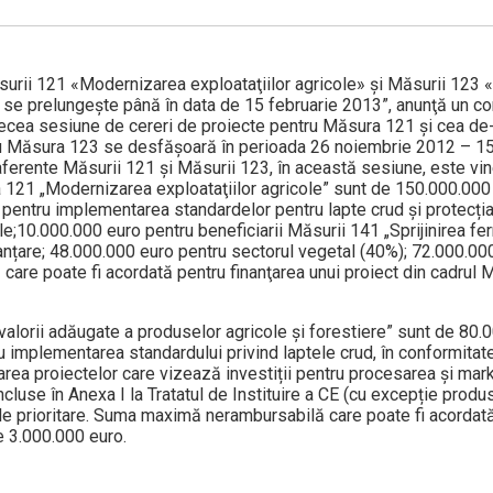
urii 121 «Modernizarea exploataţiilor agricole» și Măsurii 123 
» se prelungeşte până în data de 15 februarie 2013”, anunţă un co
 zecea sesiune de cereri de proiecte pentru Măsura 121 și cea de
u Măsura 123 se desfăşoară în perioada 26 noiembrie 2012 – 15
ferente Măsurii 121 și Măsurii 123, în această sesiune, este vine
 121 „Modernizarea exploataţiilor agricole” sunt de 150.000.000
pentru implementarea standardelor pentru lapte crud și protecția
cole;10.000.000 euro pentru beneficiarii Măsurii 141 „Sprijinirea fe
nțare; 48.000.000 euro pentru sectorul vegetal (40%); 72.000.00
are poate fi acordată pentru finanţarea unui proiect din cadrul 
alorii adăugate a produselor agricole şi forestiere” sunt de 80.
implementarea standardului privind laptele crud, în conformitat
ea proiectelor care vizează investiții pentru procesarea și mark
luse în Anexa I la Tratatul de Instituire a CE (cu excepție produ
ele prioritare. Suma maximă nerambursabilă care poate fi acordat
e 3.000.000 euro.