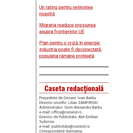
Un rating pentru neliniştea
noastră
Migraţia readuce presiunea
asupra frontierelor UE
Plan pentru o criză în energie:
industria poate fi deconectată,
populaţia rămâne protejată
Caseta redacțională
Președinte de Onoare: Ioan Barbu
Director onorific: Lilian ZAMFIROIU
Administrator: Sorin Alexandru Barbu
e-mail: office@curierul.ro
Director de Publicitate: Alin Emilian
Tudoroiu
e-mail: publicitate@curierul.ro
Corespondenți Germania: