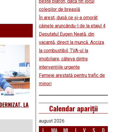
peste plafon, dacă țin locul
colegilor de breaslă
În arest, după ce și-a omorât
câinele aruncându-l de la etajul 4
Deputatul Eugen Neață, din
vacanță, direct la muncă. Acciza
la combustibil, TVA-ul la
imobiliare, câteva dintre
intervențiile urgente
Femeie arestată pentru trafic de
minori
DERNIZAT, LA
Calendar apariții
august 2026
L
MA
MI
J
V
S
D