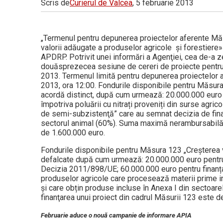
Scris de
Curierul de Valcea
, 5 februarie 2013
Vâlcea
„Termenul pentru depunerea proiectelor aferente Măs
valorii adăugate a produselor agricole şi forestiere
APDRP. Potrivit unei informări a Agenţiei, cea de-a
douăsprezecea sesiune de cereri de proiecte pentr
2013. Termenul limită pentru depunerea proiectelor a
2013, ora 12:00. Fondurile disponibile pentru Măsura
acordă distinct, după cum urmează: 20.000.000 euro 
împotriva poluării cu nitrați proveniți din surse agri
de semi-subzistenţă” care au semnat decizia de fina
sectorul animal (60%). Suma maximă nerambursabilă c
de 1.600.000 euro.
Fondurile disponibile pentru Măsura 123 „Creşterea v
defalcate după cum urmează: 20.000.000 euro pentru 
Decizia 2011/898/UE; 60.000.000 euro pentru finanțar
produselor agricole care procesează materii prime inc
și care obțin produse incluse în Anexa I din sectoar
finanţarea unui proiect din cadrul Măsurii 123 este d
Februarie aduce o nouă campanie de informare APIA