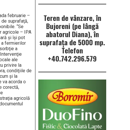
Teren de vânzare, în
oada februarie –
n de suprafaţă,
Bujoreni (pe lângă
onibile. “Se
abatorul Diana), în
or agricole – IPA
ară şi îşi pot
suprafața de 5000 mp.
 a fermierilor
Telefon
sorbţie a
 Intervenţie
+40.742.296.579
ocale ale
u privire la
a, condiţiile de
cum şi la
se va acorda o
e corectă,
de
straţia agricolă
n documentul