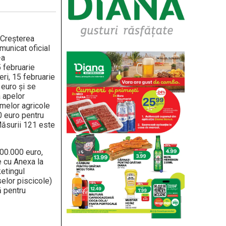
«Creşterea
municat oficial
-a
 februarie
ri, 15 februarie
 euro şi se
 apelor
rmelor agricole
0 euro pentru
Măsurii 121 este
000.000 euro,
e cu Anexa la
etingul
selor piscicole)
ă pentru