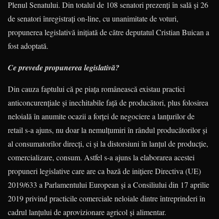
Plenul Senatului. Din totalul de 108 senatori prezenți în sală și 26
de senatori înregistrați on-line, cu unanimitate de voturi,
propunerea legislativă inițiată de către deputatul Cristian Buican a
fost adoptată.
Ce prevede propunerea legislativă?
Din cauza faptului că pe piața românească existau practici
anticoncurențiale și inechitabile față de producători, plus folosirea
neloială în anumite ocazii a forței de negociere a lanțurilor de
retail s-a ajuns, nu doar la nemulțumiri în rândul producătorilor și
al consumatorilor direcți, ci și la distorsiuni în lanțul de producție,
comercializare, consum. Astfel s-a ajuns la elaborarea acestei
propuneri legislative care are ca bază de inițiere Directiva (UE)
2019/633 a Parlamentului European și a Consiliului din 17 aprilie
2019 privind practicile comerciale neloiale dintre întreprinderi în
cadrul lanțului de aprovizionare agricol și alimentar.