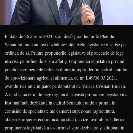
În data de 26 aprilie 2021, s-au desfășurat lucrările Plenului
Senatului unde au fost dezbătute inițiativele legislative înscrise pe
ordinea de zi. Printre propunerile legislative și proiectele de lege
înscrise pe ordine de zi s-a aflat și Propunerea legislativă privind
practicile comerciale neloiale dintre întreprinderi în cadrul lanțului
de aprovizionare agricol și alimentar, cu nr. L49/08.03.2021,
avându-l ca unic inițiator pe deputatul de Vâlcea Cristian Buican.
Având caracterul de lege organică, această propunere legislativă a
fost mai întâi dezbătută în cadrul Senatului unde a primit, în
comisiile de specialitate ale camerei superioare (agricultură,
afaceri europene, economică, juridică), avize favorabile. Ulterior,
propunerea legislativă a fost trimisă spre dezbatere și adoptare în