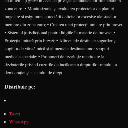
cu dificultăți grave în ceea ce privește stabilitatea lor financiară în
zona euro; • Monitorizarea și evaluarea proiectelor de planuri
bugetare și asigurarea corectării deficitelor excesive ale statelor
membre din zona euro; • Crearea unei protecţii unitare prin brevet;
• Sistemul jurisdicţional pentru litigiile în materie de brevete; •
Protecția unitară prin brevet; • Alimentele destinate sugarilor și
copiilor de vârstă mică și alimentele destinate unor scopuri
medicale speciale; • Propuneri de rezoluţie referitoare la
dezbaterile privind cazurile de încălcare a drepturilor omului, a
democraţiei şi a statului de drept.
Distribuie pe:
Tweet
WhatsApp