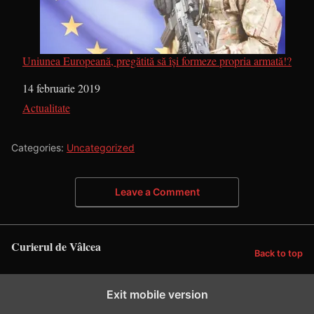
Uniunea Europeană, pregătită să își formeze propria armată!?
Dată
14 februarie 2019
În legătură cu
Actualitate
Categories:
Uncategorized
Leave a Comment
Curierul de Vâlcea
Back to top
Exit mobile version