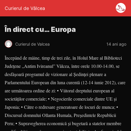
Curierul de Vâlcea
În direct cu… Europa
Curierul de Valcea
14 ani ago
Începând de mâine, timp de trei zile, în Holul Mare al Biblioteci
Judeţene „Antim Ivireanul” Vâlcea, între orele 10.00-14.00, se
desfăşoară programul de vizionare al Şedinţei plenare a
Parlamentului European din luna curentă (12-14 iunie 2012), care
are următoarea ordine de zi: • Viitorul dreptului european al
societăților comerciale; • Negocierile comerciale dintre UE şi
Japonia; • Către o redresare generatoare de locuri de munca; •
Discursul domnului Ollanta Humala, Preşedintele Republicii
Peru; • Supravegherea economică și bugetară a statelor membre