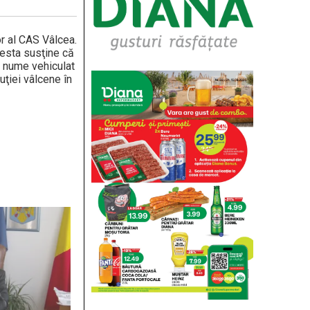
r al CAS Vâlcea.
cesta susţine că
ul nume vehiculat
uţiei vâlcene în