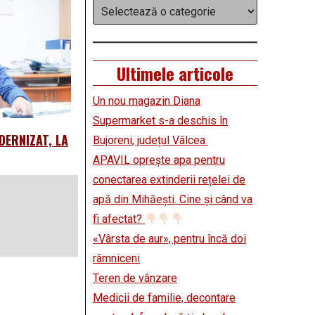
Categorii
Ultimele articole
Un nou magazin Diana
Supermarket s-a deschis în
DERNIZAT, LA
Bujoreni, județul Vâlcea
APAVIL oprește apa pentru
conectarea extinderii rețelei de
apă din Mihăești. Cine și când va
fi afectat?
«Vârsta de aur», pentru încă doi
râmniceni
Teren de vânzare
Medicii de familie, decontare