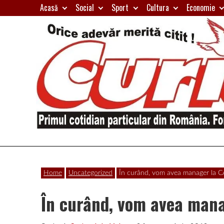
Skip
Acasă
Social
Sport
Cultura
Economie
to
content
Primul
Curierul
cotidian
Home
Uncategorized
În curând, vom avea manager la C
particular
de
din
În curând, vom avea mana
România