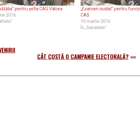
bătălia” pentru șefia CAS Vâlcea
„Examen ciudat” pentru funcțiil
rie 2016
CAS
litate”
10 martie 2016
În „Sanatate”
ENIRII
CÂT COSTĂ O CAMPANIE ELECTORALĂ?
»»