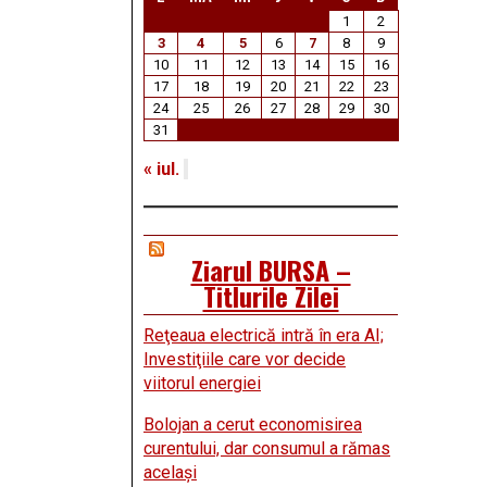
1
2
3
4
5
6
7
8
9
10
11
12
13
14
15
16
17
18
19
20
21
22
23
24
25
26
27
28
29
30
31
« iul.
Ziarul BURSA –
Titlurile Zilei
Reţeaua electrică intră în era AI;
Investiţiile care vor decide
viitorul energiei
Bolojan a cerut economisirea
curentului, dar consumul a rămas
acelaşi