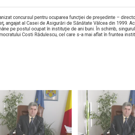
nizat concursul pentru ocuparea funcţiei de preşedinte – directo
eţ, angajat al Casei de Asigurări de Sănătate Vâlcea din 1999. A
mâne pe postul ocupat în instituţie de ani buni. În schimb, singur
mocratului Costi Rădulescu, cel care s-a mai aflat în fruntea instit