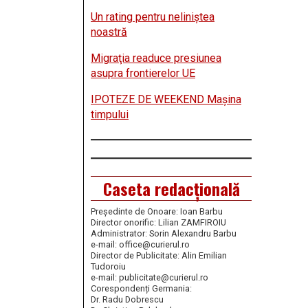
Un rating pentru neliniştea
noastră
Migraţia readuce presiunea
asupra frontierelor UE
IPOTEZE DE WEEKEND Maşina
timpului
Caseta redacțională
Președinte de Onoare: Ioan Barbu
Director onorific: Lilian ZAMFIROIU
Administrator: Sorin Alexandru Barbu
e-mail: office@curierul.ro
Director de Publicitate: Alin Emilian
Tudoroiu
e-mail: publicitate@curierul.ro
Corespondenți Germania:
Dr. Radu Dobrescu