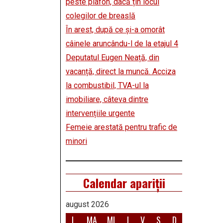
peste plafon, dacă țin locul
colegilor de breaslă
În arest, după ce și-a omorât
câinele aruncându-l de la etajul 4
Deputatul Eugen Neață, din
vacanță, direct la muncă. Acciza
la combustibil, TVA-ul la
imobiliare, câteva dintre
intervențiile urgente
Femeie arestată pentru trafic de
minori
Calendar apariții
august 2026
L
MA
MI
J
V
S
D