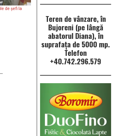
e de șefi la
Teren de vânzare, în
Bujoreni (pe lângă
abatorul Diana), în
suprafața de 5000 mp.
Telefon
+40.742.296.579