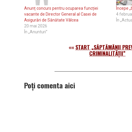
Anunț concurs pentru ocuparea funcției
Începe „
vacante de Director General al Casei de
4 februa
Asigurări de Sănătate Vâlcea
În „Actua
20 mai 2026
În „Anunturi”
««
START „SĂPTĂMÂNII PREV
CRIMINALITĂŢII”
Poți comenta aici