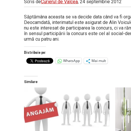
Scris de
Curierul de Valcea
, 24 septembrie 2012
Vâlcea
Săptămâna aceasta se va decide data când va fi orga
Deocamdată, interimatul este asigurat de Alin Voicul
nu este interesat de participarea la concurs, ci va ră
în sensul participării la concurs este cel al social-de
urmă cu patru ani.
Distribuie pe:
WhatsApp
Mai mult
Similare