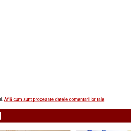
l.
Află cum sunt procesate datele comentariilor tale
.
d