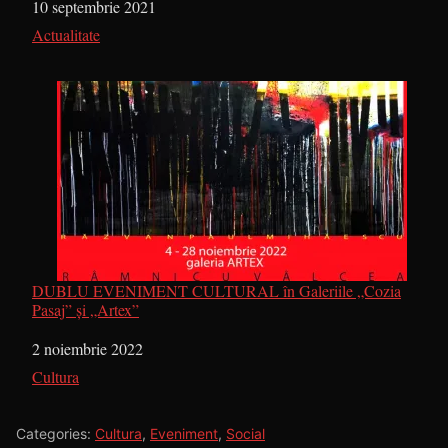
Dată
10 septembrie 2021
În legătură cu
Actualitate
DUBLU EVENIMENT CULTURAL în Galeriile „Cozia
Pasaj” și „Artex”
Dată
2 noiembrie 2022
În legătură cu
Cultura
Categories:
Cultura
,
Eveniment
,
Social