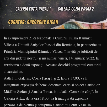
În avanpremiera Zilei Naționale a Culturii, Filiala Râmnicu
Vâlcea a Uniunii Artiștilor Plastici din România, în parteneriat cu
Primăria Municipiului Râmnicu Vâlcea, îi invită pe iubitorii de
artă din județul nostru (și nu numai) vineri, 14 ianuarie 2022, la
vernisarea a două expoziții. Acestea deschid programul curatorial
al acestui an.
Astfel, în Galeriile Cozia Pasaj 1 și 2, la ora 17.00, va fi
inaugurată expoziția de benzi desenate, carte și obiect a artiștilor
Mădălin Ștefan și Amalia Tirica, intitulată „Comix de cărți”. În
Galeria Artex, de la ora 18.00, va fi inaugurată expoziția
personală de pictură și sculptură a artistului Petru Vasîi. În