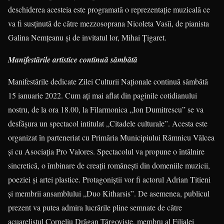
deschiderea acesteia este programată o reprezentație muzicală ce
va fi susținută de către mezzosoprana Nicoleta Vasîi, de pianista
Galina Nemțeanu și de invitatul lor, Mihai Țigaret.
Manifestările artistice continuă sâmbătă
Manifestările dedicate Zilei Culturii Naționale continuă sâmbătă
15 ianuarie 2022. Cum ați mai aflat din paginile cotidianului
nostru, de la ora 18.00, la Filarmonica „Ion Dumitrescu” se va
desfășura un spectacol intitulat „Citadele culturale”. Acesta este
organizat în parteneriat cu Primăria Municipiului Râmnicu Vâlcea
și cu Asociația Pro Valores. Spectacolul va propune o întâlnire
sincretică, o îmbinare de creații românești din domeniile muzicii,
poeziei și artei plastice. Protagoniștii vor fi actorul Adrian Titieni
și membrii ansamblului „Duo Kitharsis”. De asemenea, publicul
prezent va putea admira lucrările pline semnate de către
acuarelistul Corneliu Drăgan Târgoviște, membru al Filialei