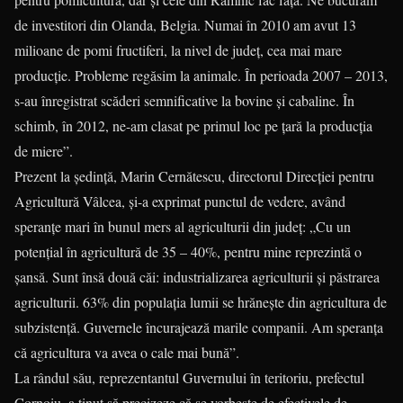
de investitori din Olanda, Belgia. Numai în 2010 am avut 13
milioane de pomi fructiferi, la nivel de județ, cea mai mare
producție. Probleme regăsim la animale. În perioada 2007 – 2013,
s-au înregistrat scăderi semnificative la bovine și cabaline. În
schimb, în 2012, ne-am clasat pe primul loc pe țară la producția
de miere”.
Prezent la ședință, Marin Cernătescu, directorul Direcției pentru
Agricultură Vâlcea, și-a exprimat punctul de vedere, având
speranțe mari în bunul mers al agriculturii din județ: „Cu un
potențial în agricultură de 35 – 40%, pentru mine reprezintă o
șansă. Sunt însă două căi: industrializarea agriculturii și păstrarea
agriculturii. 63% din populația lumii se hrănește din agricultura de
subzistență. Guvernele încurajează marile companii. Am speranța
că agricultura va avea o cale mai bună”.
La rândul său, reprezentantul Guvernului în teritoriu, prefectul
Cornoiu, a ținut să precizeze că se vorbește de efectivele de