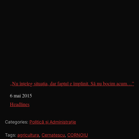
„Nu înțeleg situația, dar faptul e împlinit. Să nu bocim acum…”
Dată
6 mai 2015
În legătură cu
Headlines
Categories:
Politică și Administrație
Tags:
agricultura
,
Cernatescu
,
CORNOIU