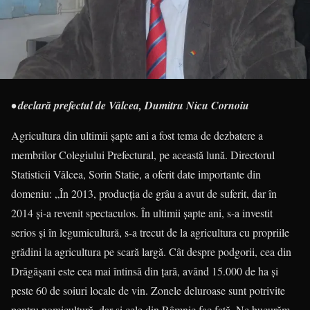
• declară prefectul de Vâlcea, Dumitru Nicu Cornoiu
Agricultura din ultimii șapte ani a fost tema de dezbatere a
membrilor Colegiului Prefectural, pe această lună. Directorul
Statisticii Vâlcea, Sorin Statie, a oferit date importante din
domeniu: „În 2013, producția de grâu a avut de suferit, dar în
2014 și-a revenit spectaculos. În ultimii șapte ani, s-a investit
serios și în legumicultură, s-a trecut de la agricultura cu propriile
grădini la agricultura pe scară largă. Cât despre podgorii, cea din
Drăgășani este cea mai întinsă din țară, având 15.000 de ha și
peste 60 de soiuri locale de vin. Zonele deluroase sunt potrivite
pentru pomicultură, dar și cele din Râmnic fac față. Ne bucurăm