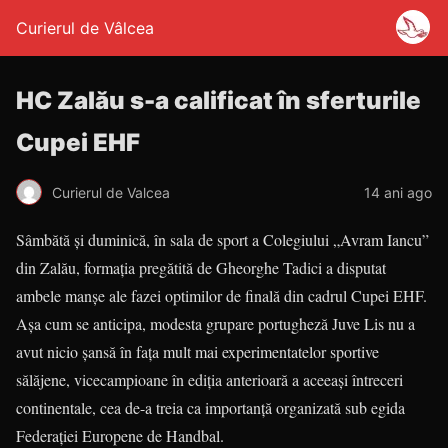
Curierul de Vâlcea
HC Zalău s-a calificat în sferturile
Cupei EHF
Curierul de Valcea
14 ani ago
Sâmbătă şi duminică, în sala de sport a Colegiului „Avram Iancu”
din Zalău, formaţia pregătită de Gheorghe Tadici a disputat
ambele manşe ale fazei optimilor de finală din cadrul Cu­pei EHF.
Aşa cum se anticipa, modes­ta grupare portugheză Juve Lis nu a
avut nicio şansă în faţa mult mai experimentatelor sportive
sălăjene, vicecampioane în ediţia anterioară a aceeaşi întreceri
continentale, cea de-a treia ca importanţă organizată sub egida
Federaţiei Europene de Handbal.