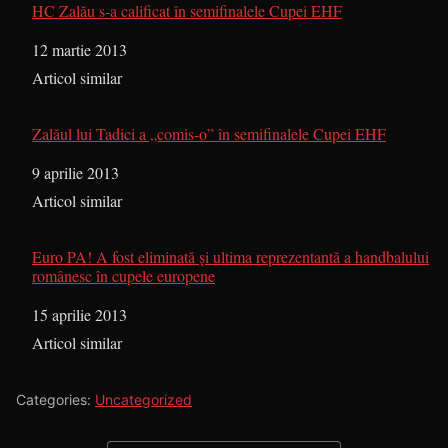
HC Zalău s-a calificat în semifinalele Cupei EHF
Dată
12 martie 2013
În legătură cu
Articol similar
Zalăul lui Tadici a „comis-o” în semifinalele Cupei EHF
Dată
9 aprilie 2013
În legătură cu
Articol similar
Euro PA! A fost eliminată şi ultima reprezentantă a handbalului
românesc în cupele europene
Dată
15 aprilie 2013
În legătură cu
Articol similar
Categories:
Uncategorized