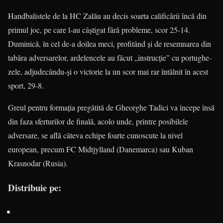
Handbalistele de la HC Zalău au decis soarta calificării încă din
primul joc, pe care l-au câştigat fără proble­me, scor 25-14.
Duminică, în cel de-a doilea meci, profitând şi de resemna­rea din
tabăra adversarelor, ardelen­cele au făcut „instrucţie” cu portughe­
ze­le, adjudecându-şi o victorie la un scor mai rar întâlnit în acest
sport, 29-8.
Greul pentru formaţia pregătită de Gheorghe Tadici va începe însă
din faza sferturilor de finală, acolo unde, printre posibilele
adversare, se află câteva echipe foarte cunoscute la nivel
european, precum FC Midtjylland (Danemarca) sau Kuban
Krasnodar (Rusia).
Distribuie pe: