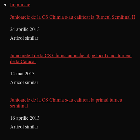
Imprimare
Junioarele de la CS Chimia s-au calificat la Turneul Semifinal II
Dată
24 aprilie 2013
În legătură cu
Articol similar
Junioarele I de la CS Chimia au încheiat pe locul cinci turneul
de la Caracal
Dată
14 mai 2013
În legătură cu
Articol similar
Junioarele de la CS Chimia s-au calificat la primul turneu
semifinal
Dată
16 aprilie 2013
În legătură cu
Articol similar