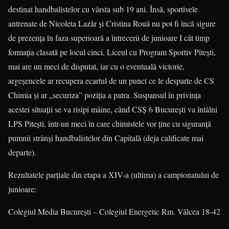
destinat handbalistelor cu vârsta sub 19 ani. Însă, sportivele
antrenate de Nicoleta Lazăr şi Cristina Rouă nu pot fi încă sigure
de prezenţa în faza superioară a întrecerii de junioare I cât timp
formaţia clasată pe locul cinci, Liceul cu Program Sportiv Piteşti,
mai are un meci de disputat, iar cu o eventuală victorie,
argeşencele ar recupera ecartul de un punct ce le desparte de CS
Chimia şi ar „securiza” poziţia a patra. Suspansul în privinţa
acestei situaţii se va risipi mâine, când CSŞ 6 Bucureşti va întâlni
LPS Piteşti, într-un meci în care chimistele vor ţine cu siguranţă
pumnii strânşi handbalistelor din Capitală (deja calificate mai
departe).
Rezultatele parţiale din etapa a XIV-a (ultima) a campionatului de
junioare:
Colegiul Media Bucureşti – Colegiul Energetic Rm. Vâlcea 18-42