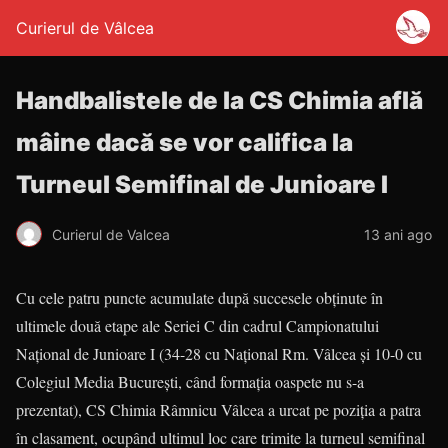
Curierul de Vâlcea
Handbalistele de la CS Chimia află
mâine dacă se vor califica la
Turneul Semifinal de Junioare I
Curierul de Valcea
13 ani ago
Cu cele patru puncte acumulate după succesele obţinute în
ultimele două etape ale Seriei C din cadrul Campionatului
Naţional de Junioare I (34-28 cu Naţional Rm. Vâlcea şi 10-0 cu
Colegiul Media Bucureşti, când formaţia oaspete nu s-a
prezentat), CS Chimia Râmnicu Vâlcea a urcat pe poziţia a patra
în clasament, ocupând ultimul loc care trimite la turneul semifinal