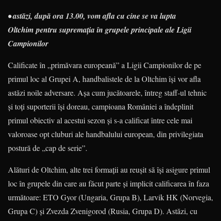
• astăzi, după ora 13.00, vom afla cu cine se va lupta
Oltchim
pentru supremaţia în grupele principale ale Ligii
Campionilor
Calificate în „primăvara europeană” a Ligii Campionilor de pe
primul loc al Grupei A, handbalistele de la Oltchim îşi vor afla
astăzi noile adversare. Aşa cum jucătoarele, întreg staff-ul tehnic
şi toţi suporterii îşi doreau, campioana României a îndeplinit
primul obiectiv al acestui sezon şi s-a calificat între cele mai
valoroase opt cluburi ale handbalului european, din privilegiata
postură de „cap de serie”.
Alături de Oltchim, alte trei formaţii au reuşit să îşi asigure primul
loc în grupele din care au făcut parte şi implicit calificarea în faza
următoare: ETO Gyor (Ungaria, Grupa B), Larvik HK (Norvegia,
Grupa C) şi Zvezda Zvenigorod (Rusia, Grupa D). Astăzi, cu