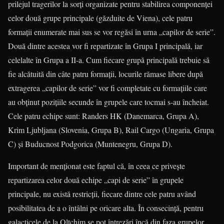
prilejul tragerilor la sorţi organizate pentru stabilirea componenţei
celor două grupe principale (găzduite de Viena), cele patru
formaţii enumerate mai sus se vor regăsi în urna „capilor de serie”.
Două dintre acestea vor fi repartizate în Grupa I principală, iar
celelalte în Grupa a II-a. Cum fiecare grupă principală trebuie să
fie alcătuită din câte patru formaţii, locurile rămase libere după
extragerea „capilor de serie” vor fi completate cu formaţiile care
au obţinut poziţiile secunde în grupele care tocmai s-au încheiat.
Cele patru echipe sunt: Randers HK (Danemarca, Grupa A),
Krim Ljubljana (Slovenia, Grupa B), Rail Cargo (Ungaria, Grupa
C) şi Buducnost Podgorica (Muntenegru, Grupa D).
Important de menţionat este faptul că, în ceea ce priveşte
repartizarea celor două echipe „capi de serie” în grupele
principale, nu există restricţii, fiecare dintre cele patru având
posibilitatea de a o întâlni pe oricare alta. În consecinţă, pentru
galacticele de la Oltchim se pot întrezări încă din faza grupelor