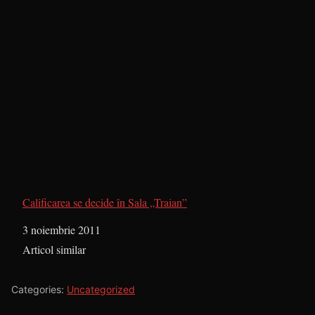
Calificarea se decide în Sala „Traian”
Dată
3 noiembrie 2011
În legătură cu
Articol similar
Categories:
Uncategorized