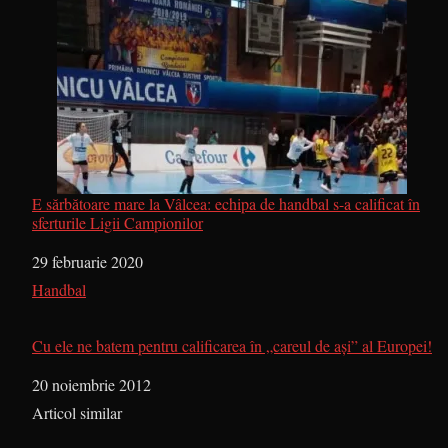
E sărbătoare mare la Vâlcea: echipa de handbal s-a calificat în
sferturile Ligii Campionilor
Dată
29 februarie 2020
În legătură cu
Handbal
Cu ele ne batem pentru calificarea în „careul de aşi” al Europei!
Dată
20 noiembrie 2012
În legătură cu
Articol similar