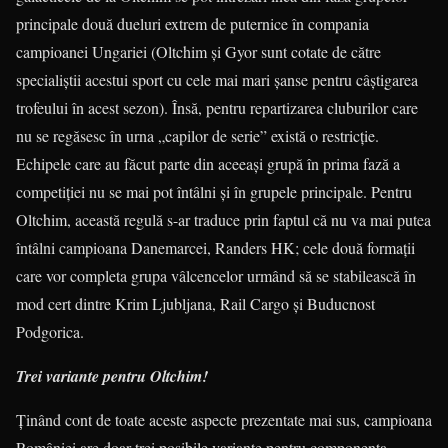
principale două dueluri extrem de puternice în compania
campioanei Ungariei (Oltchim şi Gyor sunt cotate de către
specialiştii acestui sport cu cele mai mari şanse pentru câştigarea
trofeului în acest sezon). Însă, pentru repartizarea cluburilor care
nu se regăsesc în urna „capilor de serie” există o restricţie.
Echipele care au făcut parte din aceeaşi grupă în prima fază a
competiţiei nu se mai pot întâlni şi în grupele principale. Pentru
Oltchim, această regulă s-ar traduce prin faptul că nu va mai putea
întâlni campioana Danemarcei, Randers HK; cele două formaţii
care vor completa grupa vâlcencelor urmând să se stabilească în
mod cert dintre Krim Ljubljana, Rail Cargo şi Buducnost
Podgorica.
Trei variante pentru Oltchim!
Ţinând cont de toate aceste aspecte prezentate mai sus, campioana
României are doar trei posibile variante pentru componenţa