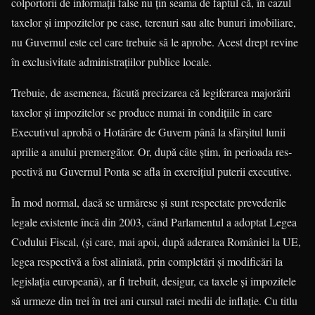
colportorii de informaţii false nu ţin sea­ma de faptul că, în cazul
taxelor şi impozitelor pe case, terenuri sau alte bunuri imobiliare,
nu Guvernul este cel care trebuie să le aprobe. Acest drept revine
în exclusivitate administraţiilor publice locale.
Trebuie, de asemenea, făcută preciza­rea că legiferarea majorării
taxelor şi impozi­telor se produce numai în condiţiile în care
Executivul aprobă o Hotărâre de Guvern până la sfârşitul lunii
aprilie a anului premer­gător. Or, după câte ştim, în perioada res­
pec­tivă nu Guvernul Ponta se afla în exer­ci­ţiul puterii executive.
În mod normal, dacă se urmăresc şi sunt respectate prevederile
legale existente încă din 2003, când Parlamentul a adoptat Legea
Codului Fiscal, (şi care, mai apoi, după aderarea României la UE,
legea respectivă a fost aliniată, prin completări şi modificări la
legislaţia europeană), ar fi trebuit, desigur, ca taxele şi impozitele
să urmeze din trei în trei ani cursul ratei medii de inflaţie. Cu titlu