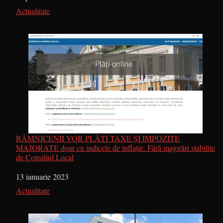
În legătură cu
Actualitate
RÂMNICENII VOR PLĂTI TAXE ȘI IMPOZITE
MAJORATE doar cu indicele de inflație. Fără majorări stabilite
de Consiliul Local
Dată
13 ianuarie 2023
În legătură cu
Actualitate