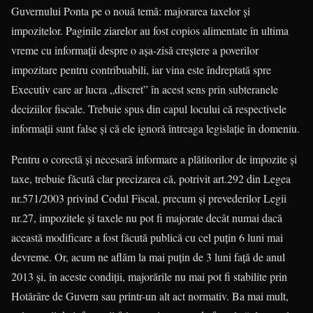
Gu­ver­nului Ponta pe o nouă temă: majora­rea taxelor şi
impozitelor. Paginile ziarelor au fost copios alimentate în ultima
vreme cu informaţii despre o aşa-zisă creştere a poverilor
impozitare pentru contribuabili, iar vina este îndreptată spre
Executiv care ar lucra „discret” în acest sens prin subteranele
deciziilor fiscale. Trebuie spus din capul locului că respectivele
informaţii sunt false şi că ele ignoră întreaga legislaţie în domeniu.
Pentru o corectă şi necesară informare a plătitorilor de impozite şi
taxe, trebuie făcută clar precizarea că, potrivit art.292 din Legea
nr.571/2003 privind Codul Fiscal, precum şi prevederilor Legii
nr.27, impozi­tele şi taxele nu pot fi majorate decât numai dacă
această modificare a fost făcută pu­blică cu cel puţin 6 luni mai
devreme. Or, acum ne aflăm la mai puţin de 3 luni faţă de anul
2013 şi, în aceste condiţii, majorările nu mai pot fi stabilite prin
Hotărâre de Gu­vern sau printr-un alt act normativ. Ba mai mult,