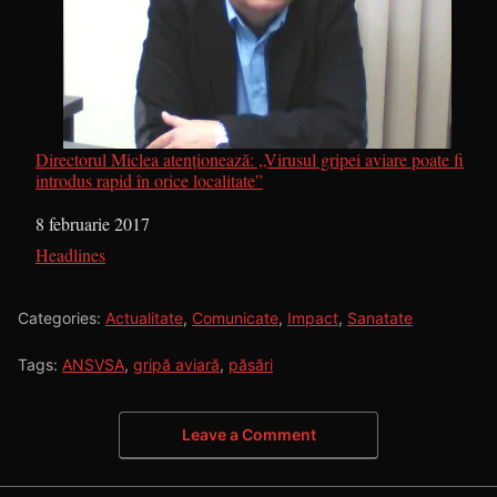
Directorul Miclea atenționează: „Virusul gripei aviare poate fi
introdus rapid în orice localitate”
Dată
8 februarie 2017
În legătură cu
Headlines
Categories:
Actualitate
,
Comunicate
,
Impact
,
Sanatate
Tags:
ANSVSA
,
gripă aviară
,
păsări
Leave a Comment