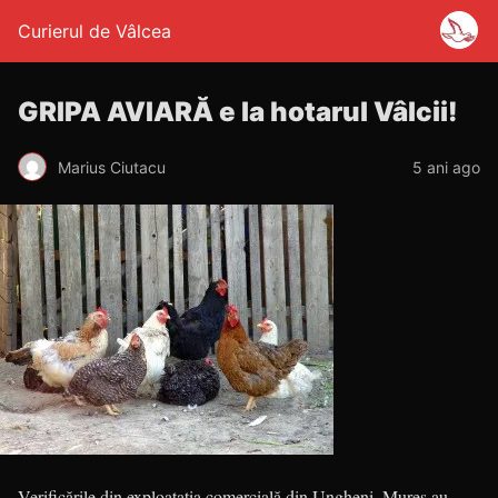
Curierul de Vâlcea
GRIPA AVIARĂ e la hotarul Vâlcii!
Marius Ciutacu
5 ani ago
Verificările din exploatația comercială din Ungheni, Mureș au