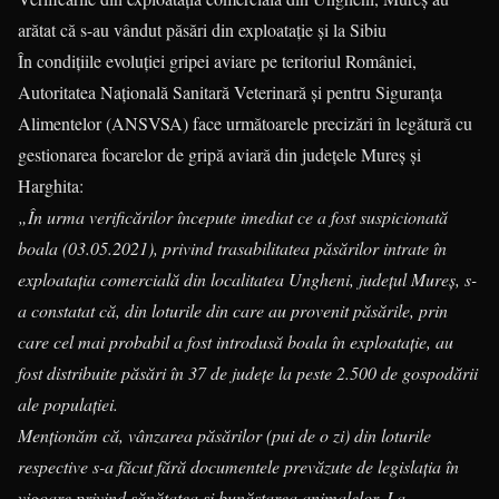
arătat că s-au vândut păsări din exploataţie și la Sibiu
În condițiile evoluției gripei aviare pe teritoriul României,
Autoritatea Națională Sanitară Veterinară și pentru Siguranța
Alimentelor (ANSVSA) face următoarele precizări în legătură cu
gestionarea focarelor de gripă aviară din județele Mureș şi
Harghita:
„În urma verificărilor începute imediat ce a fost suspicionată
boala (03.05.2021), privind trasabilitatea păsărilor intrate în
exploatația comercială din localitatea Ungheni, județul Mureș, s-
a constatat că, din loturile din care au provenit păsările, prin
care cel mai probabil a fost introdusă boala în exploataţie, au
fost distribuite păsări în 37 de județe la peste 2.500 de gospodării
ale populației.
Menţionăm că, vânzarea păsărilor (pui de o zi) din loturile
respective s-a făcut fără documentele prevăzute de legislaţia în
vigoare privind sănătatea şi bunăstarea animalelor. La