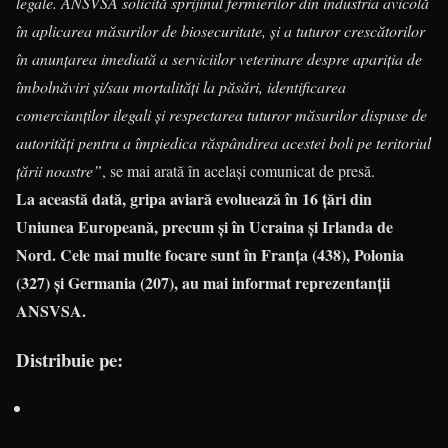
legale. ANSVSA solicită sprijinul fermierilor din industria avicolă
în aplicarea măsurilor de biosecuritate, şi a tuturor crescătorilor
în anunțarea imediată a serviciilor veterinare despre apariţia de
îmbolnăviri şi/sau mortalități la păsări, identificarea
comercianţilor ilegali şi respectarea tuturor măsurilor dispuse de
autorități pentru a împiedica răspândirea acestei boli pe teritoriul
țării noastre”
, se mai arată în același comunicat de presă.
La această dată, gripa aviară evoluează în 16 țări din
Uniunea Europeană, precum și în Ucraina și Irlanda de
Nord. Cele mai multe focare sunt în Franța (438), Polonia
(327) și Germania (207), au mai informat reprezentanții
ANSVSA.
Distribuie pe: