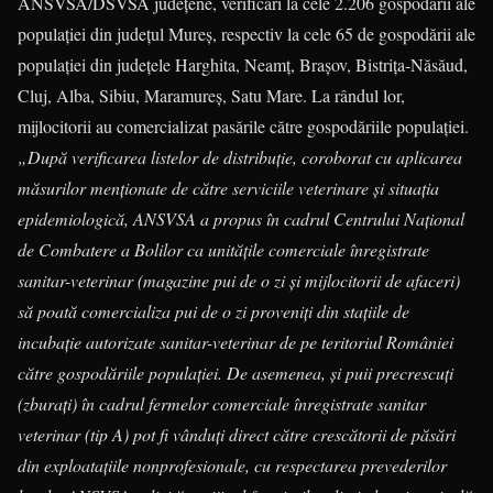
ANSVSA/DSVSA judeţene, verificări la cele 2.206 gospodării ale
populaţiei din judeţul Mureş, respectiv la cele 65 de gospodării ale
populaţiei din judeţele Harghita, Neamţ, Braşov, Bistriţa-Năsăud,
Cluj, Alba, Sibiu, Maramureş, Satu Mare. La rândul lor,
mijlocitorii au comercializat pasările către gospodăriile populaţiei.
„După verificarea listelor de distribuţie, coroborat cu aplicarea
măsurilor menţionate de către serviciile veterinare şi situaţia
epidemiologică, ANSVSA a propus în cadrul Centrului Național
de Combatere a Bolilor ca unitățile comerciale înregistrate
sanitar-veterinar (magazine pui de o zi și mijlocitorii de afaceri)
să poată comercializa pui de o zi proveniți din stațiile de
incubație autorizate sanitar-veterinar de pe teritoriul României
către gospodăriile populației. De asemenea, și puii precrescuți
(zburați) în cadrul fermelor comerciale înregistrate sanitar
veterinar (tip A) pot fi vânduți direct către crescătorii de păsări
din exploatațiile nonprofesionale, cu respectarea prevederilor