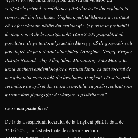
verificările privind trasabilitatea păsărilor ieşite din exploatația
comercială din localitatea Ungheni, județul Mureș s-a constatat
că au fost vândute păsări din exploataţie, în perioada probabilă
de timp scursă de la apariția bolii, către 2.206 gospodării ale
populaţiei de pe teritoriul judeţului Mureş şi 65 de gospodării ale
populaţiei de pe teritoriul altor judeţe (Harghita, Neamţ, Braşov,
Bistriţa-Năsăud, Cluj, Alba, Sibiu, Maramureş, Satu Mare). În
urma anchetei epidemiologice a rezultat faptul că atât focarul de
la exploatația comercială din localitatea Ungheni, cât şi focarele
secundare au apărut din cauza comerțului cu păsări realizat prin
intermediari și magazine de vânzare a păsărilor vii”
.
Ce se mai poate face?
De la data suspiciunii focarului de la Ungheni până la data de
24.05.2021, au fost efectuate de către inspectorii