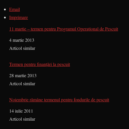
Email
Imprimare
11 martie – termen pentru Programul Operaţional de Pescuit
Dată
4 martie 2013
În legătură cu
Articol similar
Termen pentru finanţări la pescuit
Dată
28 martie 2013
În legătură cu
Articol similar
Noiembrie rămâne termenul pentru fondurile de pescuit
Dată
14 iulie 2011
În legătură cu
Articol similar