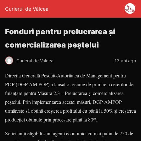
Curierul de Vâlcea
Fonduri pentru prelucrarea şi
comercializarea peştelui
Curierul de Valcea
13 ani ago
Direcţia Generală Pescuit-Autoritatea de Management pentru
POP (DGP-AM POP) a lansat o sesiune de primire a ce­re­rilor de
finanţare pentru Măsura 2.3 – Prelucrarea şi co­mer­­cializarea
peştelui. Prin implementarea acestei măsuri, DGP-AMPOP
urmăreşte să obţină creşterea profitului cu până la 50% şi creşterea
producţiei obţinute prin procesare până la 80%.
Solicitanţii eligibili sunt agenţi economici cu mai puţin de 750 de