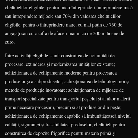
cheltuielilor eligibile, pentru microîntreprinderi, între­prin­­dere mică
sau întreprindere mijlocie sau 70% din valoarea cheltuielilor
eligibile, pentru o întreprindere mare, cu mai puţin de 750 de
angajaţi sau cu o cifră de afaceri mai mică de 200 milioane de
euro.
Între activităţi eligibile, sunt: construirea de noi unităţi de
procesare; extinderea şi modernizarea unităţilor existente;
achiziţionarea de echipamente moderne pentru procesarea
produselor şi a subproduselor; achiziţionarea de tehnologii noi şi
metode de producţie inovatoare; achiziţionarea de mijloace de
transport specializate pentru transportul peştelui şi al altor materii
prime necesare procesării, precum şi al produselor din peşte;
achiziţionarea de echipamente capabile să îmbunătă­ţească nivelul
calităţii, siguranţei şi trasabilitatea produselor; chel­tuieli pentru
construirea de depozite frigorifice pentru ma­teria primă şi