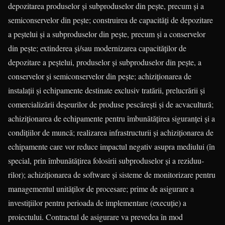
depozitarea produselor şi subproduselor din peşte, precum şi a
semiconservelor din peşte; construirea de ca­pacităţi de depozitare
a peştelui şi a subproduselor din peşte, precum şi a conservelor
din peşte; extinderea şi/sau mo­­derni­zarea capacităţilor de
depozitare a peştelui, produ­selor şi sub­produselor din peşte, a
conservelor şi semi­con­servelor din peş­te; achiziţionarea de
instalaţii şi echipamente destinate exclusiv tratării, prelucrării şi
comercializării deşeu­rilor de produse pes­că­reşti şi de acvacultură;
achiziţionarea de echipamente pentru îmbunătăţirea siguranţei şi a
condiţiilor de muncă; realizarea infrastructurii şi achiziţionarea de
echipa­men­te care vor reduce impactul negativ asupra mediului (în
spe­cial, prin îmbunătăţirea folosirii subproduselor şi a re­zi­duu­
rilor); achiziţionarea de software şi sisteme de monitorizare pen­tru
managementul unităţilor de procesare; prime de asig­urare a
investiţiilor pentru perioada de implementare (exe­cu­ţie) a
proiectului. Contractul de asigurare va prevedea în mod