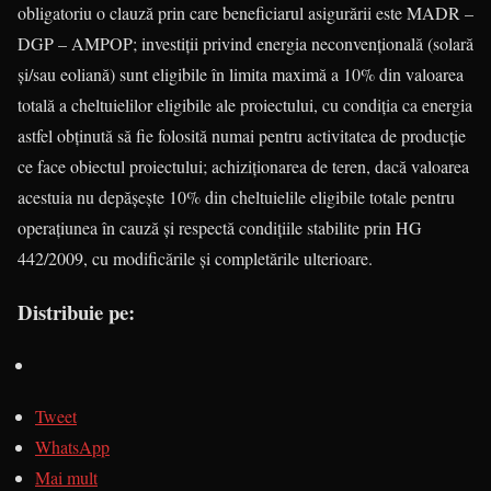
obligatoriu o clauză prin care beneficiarul asigurării este MADR –
DGP – AMPOP; investiţii privind energia necon­ven­ţională (solară
şi/sau eoliană) sunt eligibile în limita maximă a 10% din valoarea
totală a cheltuielilor eligibile ale proiectului, cu condiţia ca energia
astfel obţinută să fie folosită numai pentru activitatea de producţie
ce face obiectul proiectului; achiziţionarea de teren, dacă valoarea
acestuia nu depăşeşte 10% din cheltuielile eligibile totale pentru
operaţiunea în cauză şi respectă condiţiile stabilite prin HG
442/2009, cu modificările şi completările ulterioare.
Distribuie pe:
Tweet
WhatsApp
Mai mult