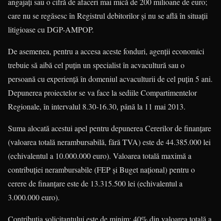
angajaţi sau o cifră de afaceri mai mică de 200 milioane de euro;
care nu se regăsesc în Registrul debitorilor şi nu se află în situaţii
litigioase cu DGP-AMPOP.
De asemenea, pentru a accesa aceste fonduri, agenţii economici
trebuie să aibă cel puţin un specialist în acvacultură sau o
persoană cu experienţă în domeniul acvaculturii de cel puţin 5 ani.
Depunerea proiectelor se va face la sediile Compartimentelor
Regionale, în intervalul 8.30-16.30, până la 11 mai 2013.
Suma alocată acestui apel pentru depunerea Cererilor de finanţare
(valoarea totală nerambursabilă, fără TVA) este de 44.385.000 lei
(echivalentul a 10.000.000 euro). Valoarea to­tală maximă a
contribuţiei nerambursabile (FEP şi Buget na­ţional) pentru o
cerere de finanţare este de 13.315.500 lei (echivalentul a
3.000.000 euro).
Contribuţia solicitantului este de minim: 40% din valoarea totală a