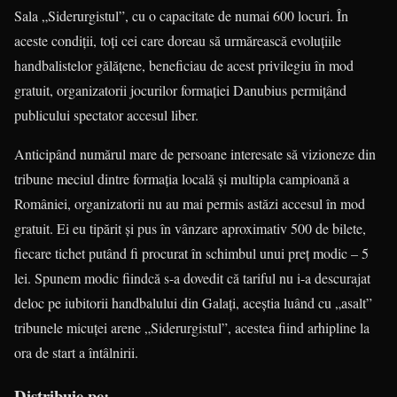
Sala „Siderurgistul”, cu o capacitate de numai 600 locuri. În
aceste condiţii, toţi cei care doreau să urmărească evoluţiile
handbalistelor gălăţene, beneficiau de acest privilegiu în mod
gratuit, organizatorii jocurilor formaţiei Danubius permiţând
publicului spectator accesul liber.
Anticipând numărul mare de persoane interesate să vizioneze din
tribune meciul dintre formaţia locală şi multipla campioană a
României, organizatorii nu au mai permis astăzi accesul în mod
gratuit. Ei eu tipărit şi pus în vânzare aproximativ 500 de bilete,
fiecare tichet putând fi procurat în schimbul unui preţ modic – 5
lei. Spunem modic fiindcă s-a dovedit că tariful nu i-a descurajat
deloc pe iubitorii handbalului din Galaţi, aceştia luând cu „asalt”
tribunele micuţei arene „Siderurgistul”, acestea fiind arhipline la
ora de start a întâlnirii.
Distribuie pe: