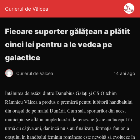
Curierul de Vâlcea
Fiecare suporter gălăţean a plătit
cinci lei pentru a le vedea pe
galactice
Curierul de Valcea
14 ani ago
Întâlnirea de astăzi dintre Danubius Galaţi şi CS Oltchim
Râmnicu Vâlcea a produs o premieră pentru iubitorii handbalului
din oraşul de pe malul Dunării. Cum sala sporturilor din acest
municipiu se află în ample lucrări de renovare (care au început în
urmă cu câţiva ani, dar încă nu s-au finalizat), formaţia-fanion a
oraşului în handbalul feminin românesc este nevoită să evolueze în