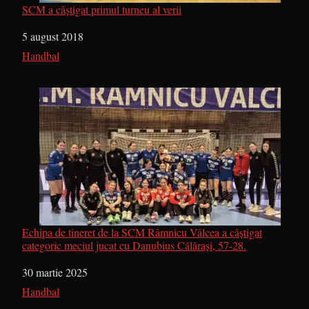
SCM a câștigat primul turneu al verii
Dată
5 august 2018
În legătură cu
Handbal
Echipa de tineret de la SCM Râmnicu Vâlcea a câștigat
categoric meciul jucat cu Danubius Călărași, 57-28.
Dată
30 martie 2025
În legătură cu
Handbal