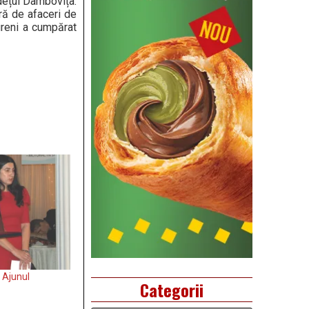
dețul Dâmbovița.
ră de afaceri de
ureni a cumpărat
 Ajunul
Categorii