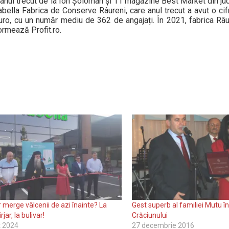
 anul trecut de la Ion Șoloman și 11 magazine Best Market din ju
bella Fabrica de Conserve Râureni, care anul trecut a avut o cif
euro, cu un număr mediu de 362 de angajați. În 2021, fabrica Râ
ormează Profit.ro.
 merge vâlcenii de azi înainte? La
Gest superb al familiei Mutu în
rjar, la bulivar!
Crăciunului
t 2024
27 decembrie 2016