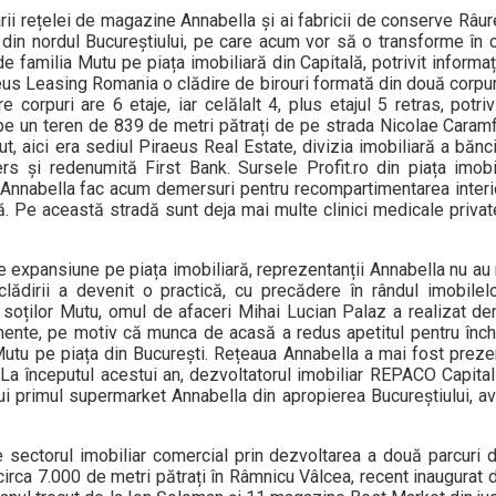
arii rețelei de magazine Annabella și ai fabricii de conserve Râu
din nordul Bucureștiului, pe care acum vor să o transforme în c
e familia Mutu pe piața imobiliară din Capitală, potrivit informaț
aeus Leasing Romania o clădire de birouri formată din două corpu
 corpuri are 6 etaje, iar celălalt 4, plus etajul 5 retras, potr
pe un teren de 839 de metri pătrați de pe strada Nicolae Caramfil
ecut, aici era sediul Piraeus Real Estate, divizia imobiliară a bănc
s și redenumită First Bank. Sursele Profit.ro din piața imobi
i Annabella fac acum demersuri pentru recompartimentarea interio
ă. Pe această stradă sunt deja mai multe clinici medicale private
de expansiune pe piața imobiliară, reprezentanții Annabella nu a
clădirii a devenit o practică, cu precădere în rândul imobilel
 soților Mutu, omul de afaceri Mihai Lucian Palaz a realizat de
amente, pe motiv că munca de acasă a redus apetitul pentru închi
utu pe piața din București. Rețeaua Annabella a mai fost prezent
 La începutul acestui an, dezvoltatorul imobiliar REPACO Capital
dui primul supermarket Annabella din apropierea Bucureștiului, a
 sectorul imobiliar comercial prin dezvoltarea a două parcuri de
 circa 7.000 de metri pătrați în Râmnicu Vâlcea, recent inaugurat 