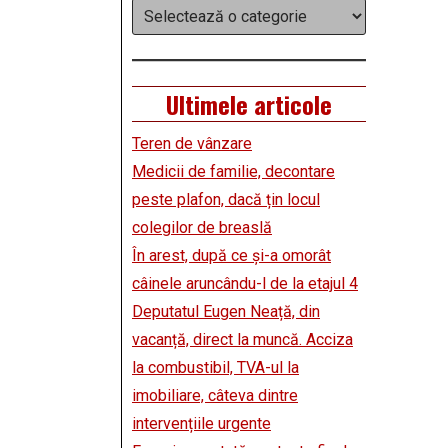
Categorii
Ultimele articole
Teren de vânzare
Medicii de familie, decontare
peste plafon, dacă țin locul
colegilor de breaslă
În arest, după ce și-a omorât
câinele aruncându-l de la etajul 4
Deputatul Eugen Neață, din
vacanță, direct la muncă. Acciza
la combustibil, TVA-ul la
imobiliare, câteva dintre
intervențiile urgente