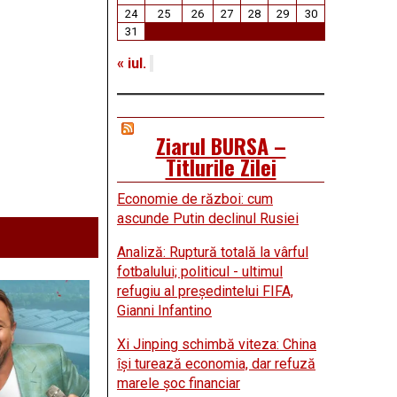
24
25
26
27
28
29
30
31
« iul.
Ziarul BURSA –
Titlurile Zilei
Economie de război: cum
ascunde Putin declinul Rusiei
Analiză: Ruptură totală la vârful
fotbalului; politicul - ultimul
refugiu al preşedintelui FIFA,
Gianni Infantino
Xi Jinping schimbă viteza: China
îşi turează economia, dar refuză
marele şoc financiar