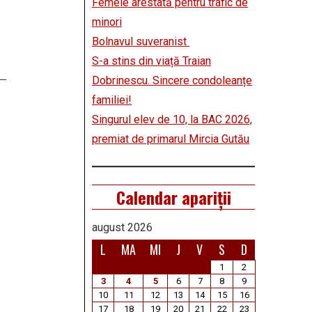
Femeie arestată pentru trafic de
minori
Bolnavul suveranist
S-a stins din viață Traian
Dobrinescu. Sincere condoleanțe
familiei!
Singurul elev de 10, la BAC 2026,
premiat de primarul Mircia Gutău
Calendar apariții
august 2026
L
MA
MI
J
V
S
D
1
2
3
4
5
6
7
8
9
10
11
12
13
14
15
16
17
18
19
20
21
22
23