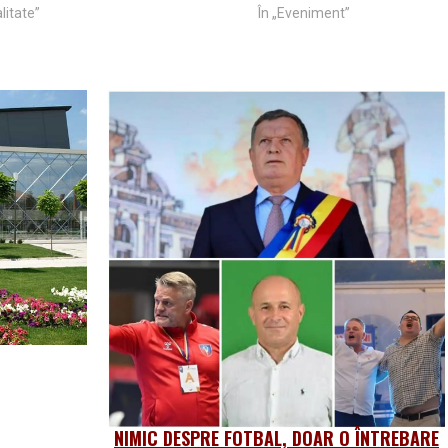
litate”
În „Eveniment”
NIMIC DESPRE FOTBAL, DOAR O ÎNTREBARE