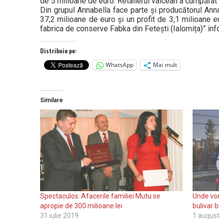
de 5 milioane de euro. Retailerul vâlcean a cumpărat
Din grupul Annabella face parte și producătorul Anna
37,2 milioane de euro și un profit de 3,1 milioane 
fabrica de conserve Fabka din Fetești (Ialomița)” inf
Distribuie pe:
WhatsApp
Mai mult
Similare
Spectaculos: Afacerile familiei Mutu se
Unde vor
apropie de 300 milioane lei
bulivar bi
31 iulie 2019
1 augus