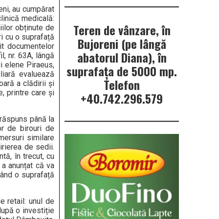
reni, au cumpărat
linică medicală:
Teren de vânzare, în
iilor obținute de
ri cu o suprafață
Bujoreni (pe lângă
ivit documentelor
abatorul Diana), în
, nr. 63A, lângă
ii elene Piraeus,
suprafața de 5000 mp.
liară evaluează
Telefon
ară a clădirii și
, printre care și
+40.742.296.579
u răspuns până la
or de birouri de
mersuri similare
rierea de sedii.
ă, în trecut, cu
 a anunțat că va
vând o suprafață
 retail: unul de
după o investiție