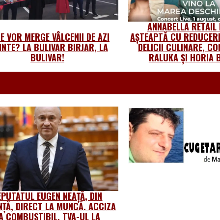
ANNABELLA RETAIL
E VOR MERGE VÂLCENII DE AZI
AȘTEAPTĂ CU REDUCERI
INTE? LA BULIVAR BIRJAR, LA
DELICII CULINARE, CO
BULIVAR!
RALUKA ȘI HORIA 
EPUTATUL EUGEN NEAȚĂ, DIN
NȚĂ, DIRECT LA MUNCĂ. ACCIZA
A COMBUSTIBIL, TVA-UL LA