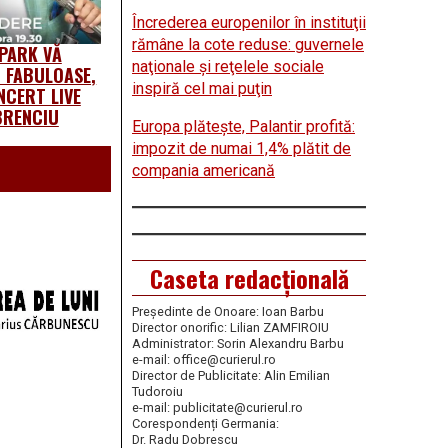
Încrederea europenilor în instituţii
rămâne la cote reduse: guvernele
 PARK VĂ
naţionale şi reţelele sociale
 FABULOASE,
inspiră cel mai puţin
NCERT LIVE
BRENCIU
Europa plăteşte, Palantir profită:
impozit de numai 1,4% plătit de
compania americană
Caseta redacțională
Președinte de Onoare: Ioan Barbu
Director onorific: Lilian ZAMFIROIU
Administrator: Sorin Alexandru Barbu
e-mail: office@curierul.ro
Director de Publicitate: Alin Emilian
Tudoroiu
e-mail: publicitate@curierul.ro
Corespondenți Germania:
Dr. Radu Dobrescu