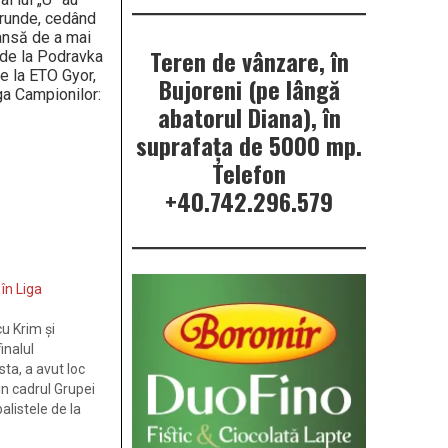
i runde, cedând
şansă de a mai
Teren de vânzare, în
r de la Podravka
e la ETO Gyor,
Bujoreni (pe lângă
ga Campionilor:
abatorul Diana), în
suprafața de 5000 mp.
Telefon
+40.742.296.579
în Liga
cu Krim şi
inalul
ta, a avut loc
in cadrul Grupei
alistele de la
porneau drept