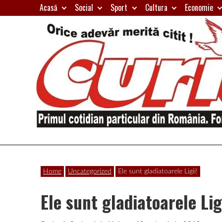
Skip
Acasă
Social
Sport
Cultura
Economie
to
content
Primul
Curierul
cotidian
Home
Uncategorized
Ele sunt gladiatoarele Ligii!
particular
de
din
Ele sunt gladiatoarele Lig
România