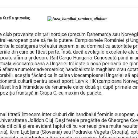
 fază a grupelor,
de club provenite din ţări nordice (precum Danemarca sau Nor­vegi
ntral-european pare să fie la putere. Campioanele Ro­mâniei şi Un
orite la câştigarea trofeului suprem şi au dominat cu autoritate p
eriile din care au făcut parte. Însă, dacă evoluţiile excelente ale
se poate afirma şi despre Rail Cargo Hungaria. Cunoscută până în 
ua­la vicecampioană a Ungariei trăieşte o nouă perioadă de glorie
upă aflarea numelor adversa­relor, handbalistele maghiare erau cot
avorabili, aceş­tia făcând ca în calea vicecam­pi­oa­nei Ungariei să 
esionantă cultură pentru acest sport: Larvik HK (campioana Norveg
lăsat însă intimidate de renumele celor două şi, după primele cin
 poziţia fruntaşă în Grupa C, cu maxim de puncte.
i titrată întrecere inter cluburi din handbalul feminin euro­pean, 
i­­ver­sitatea Jolidon Cluj. Deşi fetele pre­gătite de Gheorghe Cov
e dificilă şi era evident faptul că nu vor reuşi prea multe rezulta
aria), Krim Ljubljana (Slo­venia) sau Podravka Vegeta (Croaţia), op
 speranţe suporterilor măcar pentru un succes. Înfocaţii suporteri a