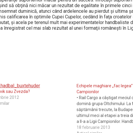
şind să obţină nici măcar un rezul­tat de egalitate în primele cinc
onsemnat duminică, atunci când ardelencele au pierdut şi ulti­ma 
mis califi­ca­rea în optimile Cupei Cupelor, cedând în faţa croatelo
utat, şi acela pe terenul mult mai experimentatelor handbaliste d
înregistrat cel mai slab rezultat al unei formaţii româneşti în Li
Echipele maghiare „fac legea” 
rvik sau Zvezda?
Campionilor
mbrie 2012
• Rail Cargo a câştigat meciul 
imilar
domină grupa Oltchimului La f
săptămânii trecute, la Budapes
ultimul meci al etapei a treia d
a II-a a Ligii Campionilor. Handb
Rail Cargo, gazdele partidei, 
18 februarie 2013