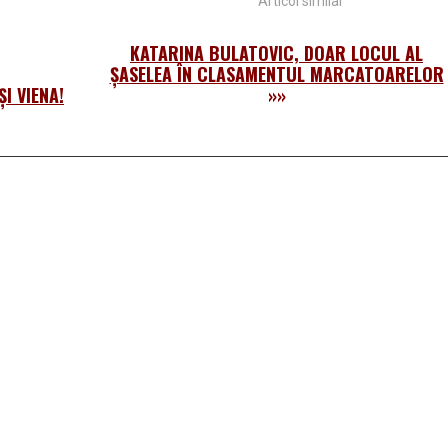
favorite în faţa slovenelor de 
Articol similar
KATARINA BULATOVIC, DOAR LOCUL AL
ŞASELEA ÎN CLASAMENTUL MARCATOARELOR
I VIENA!
»»