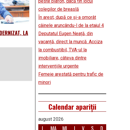
peste plafon, dacă țin locul
colegilor de breaslă
În arest, după ce și-a omorât
câinele aruncându-l de la etajul 4
DERNIZAT, LA
Deputatul Eugen Neață, din
vacanță, direct la muncă. Acciza
la combustibil, TVA-ul la
imobiliare, câteva dintre
intervențiile urgente
Femeie arestată pentru trafic de
minori
Calendar apariții
august 2026
L
MA
MI
J
V
S
D