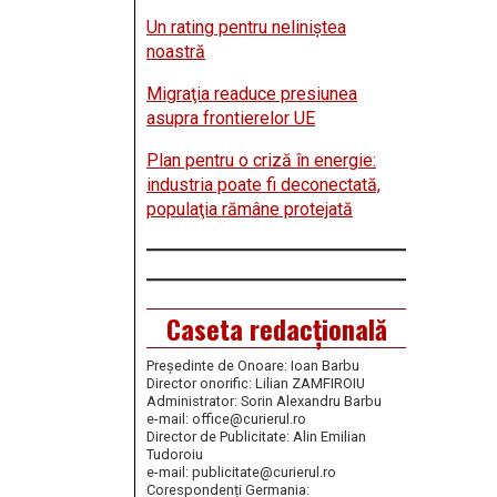
Un rating pentru neliniştea
noastră
Migraţia readuce presiunea
asupra frontierelor UE
Plan pentru o criză în energie:
industria poate fi deconectată,
populaţia rămâne protejată
Caseta redacțională
Președinte de Onoare: Ioan Barbu
Director onorific: Lilian ZAMFIROIU
Administrator: Sorin Alexandru Barbu
e-mail: office@curierul.ro
Director de Publicitate: Alin Emilian
Tudoroiu
e-mail: publicitate@curierul.ro
Corespondenți Germania: