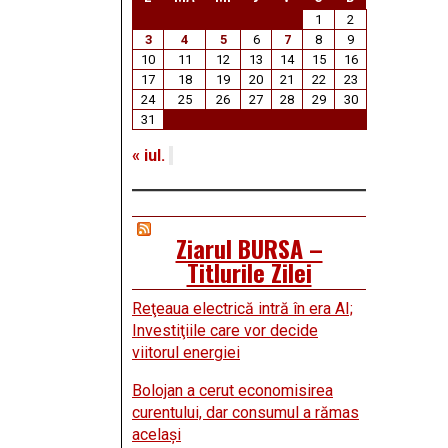
1
2
3
4
5
6
7
8
9
10
11
12
13
14
15
16
17
18
19
20
21
22
23
24
25
26
27
28
29
30
31
« iul.
Ziarul BURSA –
Titlurile Zilei
Reţeaua electrică intră în era AI;
Investiţiile care vor decide
viitorul energiei
Bolojan a cerut economisirea
curentului, dar consumul a rămas
acelaşi