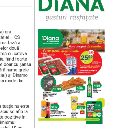
a) era
gariei – CS
rima fază a
 celor două
urmă cu câteva
, fiind foarte
ate doar cu şansa
apără nume grele
iei) şi Dinamo
ci runde din
situaţia nu este
aciu se află la
te pozitive în
timismul
i lui „U” au