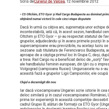
Scris de
Curierul de Valcea
, 12 noiembrie 2012
Vâlcea
• CS Oltchim, ETO Gyor şi Rail Cargo Budapesta au dominat prima
obţinând numai victorii în cele cinci etape disputate
Dacă în urmă cu câţiva ani, supre­ma­ţia unor echipe 
incontestabilă, iată că, în acest sezon, handbalul ce
Oltchim şi ETO Gyor – şi-au respectat statutul de fav
grupelor, adjudecându-şi în avans primele poziţii în s
supercampioane erau previ­zi­bile, nu acelaşi lucru 
sezoane sub titu­latura de Ferencvaros Budapesta, act
aproa­­pe de a câştiga primul loc în Grupa C, deşi, d
a treia. Rail Cargo nu a be­ne­ficiat deloc de „sorţi” f
ale handbalului feminin european, din ţări cu o impr
Volgograd (campioana Ru­si­ei). Unguroaicele nu s-au 
această fază a grupelor Ligii Campionilor, ele ocu­pă
Clujul a dezamăgit din nou
Iar dacă vicecampioana Ungariei scrie istorie în cea ma
deloc similară şi în cazul vicecampioanei României, Un
prima lor experienţă în această competiţie deo­se­bit d
cadrul Grupei B, alături de formaţii ca ETO Gyor (Ung
ardelencelor în declaraţii înaintea fiecărui joc oferea