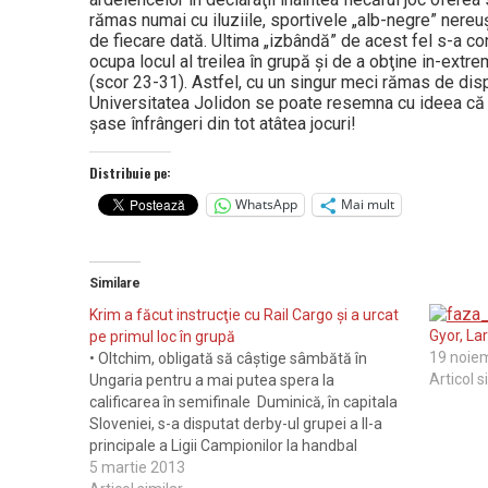
rămas numai cu iluziile, sportivele „alb-negre” ne­reu
de fiecare dată. Ultima „izbândă” de acest fel s-a c
ocupa locul al treilea în grupă şi de a obţine in-extre
(scor 23-31). Astfel, cu un singur meci rămas de disp
Universitatea Jolidon se poate resemna cu ideea că a 
şase înfrângeri din tot atâtea jocuri!
Distribuie pe:
WhatsApp
Mai mult
Similare
Krim a făcut instrucţie cu Rail Cargo şi a urcat
Gyor, La
pe primul loc în grupă
19 noie
• Oltchim, obligată să câştige sâmbătă în
Articol s
Ungaria pentru a mai putea spera la
calificarea în semifinale Duminică, în capitala
Sloveniei, s-a disputat derby-ul grupei a II-a
principale a Ligii Campionilor la handbal
feminin, între Krim Ljubljana şi Rail Cargo.
5 martie 2013