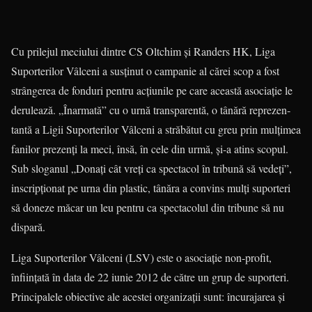
Cu prilejul meciului dintre CS Oltchim şi Randers HK, Liga
Suporte­rilor Vâlceni a susţinut o campanie al că­rei scop a fost
strân­ge­rea de fon­duri pentru acţiunile pe care această asociaţie le
derulează. „Înarmată” cu o urnă transparentă, o tânără repre­zen­
tantă a Ligii Supor­terilor Vâlceni a stră­bătut cu greu prin mulţimea
fanilor prezenţi la meci, însă, în cele din urmă, şi-a atins sco­pul.
Sub slo­ga­nul „Donaţi cât vreţi ca spectacol în tri­bună să vedeţi”,
ins­crip­ţionat pe urna din plastic, tânăra a convins mulţi su­por­teri
să doneze măcar un leu pentru ca spectacolul din tribune să nu
dispară.
Liga Suporterilor Vâlceni (LSV) este o asociaţie non-profit,
înfiinţată în data de 22 iunie 2012 de către un grup de suporteri.
Principalele obiec­tive ale acestei organizaţii sunt: încu­ra­jarea şi