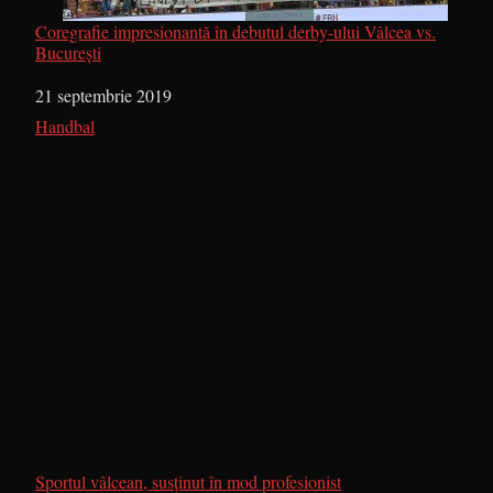
Coregrafie impresionantă în debutul derby-ului Vâlcea vs.
București
Dată
21 septembrie 2019
În legătură cu
Handbal
Sportul vâlcean, susţinut în mod profesionist