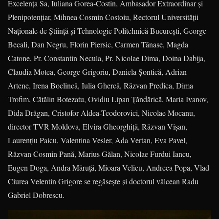
Excelența Sa, Iuliana Gorea-Costin, Ambasador Extraordinar și
Plenipotențiar, Mihnea Cosmin Costoiu, Rectorul Universității
Naționale de Știință și Tehnologie Politehnică București, George
Becali, Dan Negru, Florin Piersic, Carmen Tănase, Magda
Catone, Pr. Constantin Necula, Pr. Nicolae Dima, Doina Dabija,
Claudia Motea, George Grigoriu, Daniela Șontică, Adrian
Artene, Irena Boclincă, Iulia Ghercă, Răzvan Predica, Dima
Trofim, Cătălin Botezatu, Ovidiu Lipan Țăndărică, Maria Ivanov,
Dida Drăgan, Cristofor Aldea-Teodorovici, Nicolae Mocanu,
director TVR Moldova, Elvira Gheorghiță, Răzvan Vișan,
Laurențiu Paicu, Valentina Vesler, Ada Vertan, Eva Pavel,
Răzvan Cosmin Pană, Marius Gălan, Nicolae Furdui Iancu,
Eugen Doga, Andra Măruță, Mioara Velicu, Andreea Popa, Vlad
Ciurea Velentin Grigore se regăsește și doctorul vâlcean Radu
Gabriel Dobrescu.