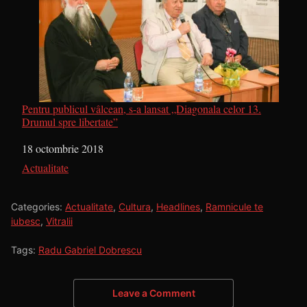
Pentru publicul vâlcean, s-a lansat „Diagonala celor 13.
Drumul spre libertate”
Dată
18 octombrie 2018
În legătură cu
Actualitate
Categories:
Actualitate
,
Cultura
,
Headlines
,
Ramnicule te
iubesc
,
Vitralii
Tags:
Radu Gabriel Dobrescu
Leave a Comment