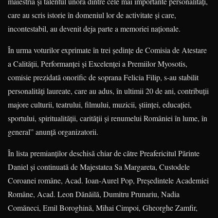
măiestria și talentul unora dintre cele mai importante personalități,
care au scris istorie în domeniul lor de activitate și care,
incontestabil, au devenit deja parte a memoriei naționale.
În urma voturilor exprimate în trei ședințe de Comisia de Atestare
a Calității, Performanței și Excelenței a Premiilor Myosotis,
comisie prezidată onorific de soprana Felicia Filip, s-au stabilit
personalități laureate, care au adus, în ultimii 20 de ani, contribuții
majore culturii, teatrului, filmului, muzicii, științei, educației,
sportului, spiritualității, carității și renumelui României în lume, în
general” anunță organizatorii.
În lista premianților deschisă chiar de către Preafericitul Părinte
Daniel și continuată de Majestatea Sa Margareta, Custodele
Coroanei române, Acad. Ioan-Aurel Pop, Președintele Academiei
Române, Acad. Leon Dănăilă, Dumitru Prunariu, Nadia
Comăneci, Emil Boroghină, Mihai Cimpoi, Gheorghe Zamfir,