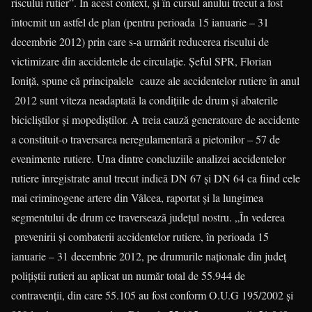
riscului rutier”. În acest context, și în cursul anului trecut a fost
întocmit un astfel de plan (pentru perioada 15 ianuarie – 31
decembrie 2012) prin care s-a urmărit reducerea riscului de
victimizare din accidentele de circulație. Şeful SPR, Florian
Ioniţă, spune că principalele cauze ale accidentelor rutiere în anul
2012 sunt viteza neadaptată la condiţiile de drum şi abaterile
bicicliștilor şi mopediștilor. A treia cauză generatoare de accidente
a constituit-o traversarea neregulamentară a pietonilor – 57 de
evenimente rutiere. Una dintre concluziile analizei accidentelor
rutiere înregistrate anul trecut indică DN 67 și DN 64 ca fiind cele
mai criminogene artere din Vâlcea, raportat și la lungimea
segmentului de drum ce traversează județul nostru. „În vederea
prevenirii și combaterii accidentelor rutiere, în perioada 15
ianuarie – 31 decembrie 2012, pe drumurile naționale din județ
polițiștii rutieri au aplicat un număr total de 55.944 de
contravenții, din care 55.105 au fost conform O.U.G 195/2002 și