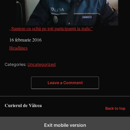
„Suntem cu ochii pe toţi participanţii la trafic”
Dată
16 februarie 2016
În legătură cu
Headlines
Categories:
Uncategorized
Leave a Comment
Curierul de Vâlcea
Back to top
Exit mobile version