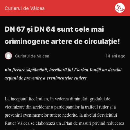
Curierul de Vâlcea
DN 67 și DN 64 sunt cele mai
criminogene artere de circulaţie!
Curierul de Valcea
14 ani ago
• în fiecare săptămână, lucrătorii lui Florian Ioniţă au derulat
acţiuni de prevenire a evenimentelor rutiere
La începutul fiecărui an, în vederea diminuării gradului de
victimizare din accidente a participanților la traficul rutier și a
prevenirii evenimentelor rutiere nedorite, la nivelul Serviciului
Rutier Vâlcea se elaborează un „Plan de măsuri privind reducerea