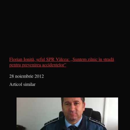
Florian Ioniţă, şeful SPR Vâlcea: „Suntem zilnic în stradă
pentru prevenirea accidentelor”
Dată
28 noiembrie 2012
În legătură cu
Articol similar