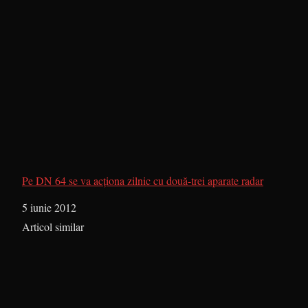
Pe DN 64 se va acţiona zilnic cu două-trei aparate radar
Dată
5 iunie 2012
În legătură cu
Articol similar