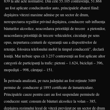
839 la alte acte normative. Din cele 55.105 contravenții, 51.868
au fost aplicate conducătorilor auto, principalele abateri fiind:
depășirea vitezei maxime admise pe un sector de drum,
nerespectarea regulilor privind depășirea, conducere sub influența
băuturilor alcoolice, neacordarea priorității de trecere a pietonilor,
neacordarea priorității de trecere vehiculelor, circulație pe sens
opus, nepurtarea centurii de siguranță sau a dispozitivelor de
retenție, folosirea telefonului mobil în timpul conducerii”, declară
Ioniţă. Mai trebuie spus că 3.237 contravenții au fost aplicate altor
categorii de participanți la trafic: pietoni – 1.624, bicicliști – 396,
mopediști – 998, căruțași – 151.
În perioada analizată, pe raza județului au fost reținute 3489
permise de conducere și 1893 certificate de înmatri­culare.
Principalele cauze pentru care au fost suspendate permisele de
conducere sunt: consum de băuturi alcoolice la volan – 385,
depășirea regimului legal de viteză prevăzut pe un sector de drum