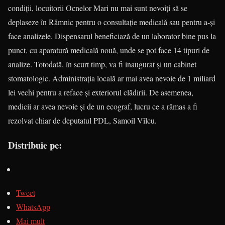
condiţii, locuitorii Ocnelor Mari nu mai sunt nevoiţi să se
deplaseze în Râmnic pentru o consul­taţie medicală sau pentru a-şi
face analizele. Dispen­sa­rul beneficiază de un laborator bine pus la
punct, cu aparatură medicală nouă, unde se pot face 14 tipuri de
analize. Totodată, în scurt timp, va fi inaugurat şi un cabinet
stomatologic. Administraţia locală ar mai avea nevoie de 1 miliard
lei vechi pentru a re­face şi exteriorul clădirii. De ase­me­nea,
medicii ar avea nevoie şi de un ecograf, lucru ce a rămas a fi
rezolvat chiar de deputatul PDL, Samoil Vîlcu.
Distribuie pe:
Tweet
WhatsApp
Mai mult