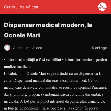
Curierul de Vâlcea
Dispensar medical modern, la
Ocnele Mari
Curierul de Valcea
15 ani ago
• interiorul unităţii a fost reabilitat • laborator modern pentru
analize medicale
Localnicii din Ocnele Mari se pot mândri cu un dispensar ca la
carte. Dispensarul medical din oraş a fost modernizat. Cei doi
medici care deser­vesc comunitatea au reuşit, cu sprijinul Primăriei,
dar şi prin forţe proprii, să îmbunătăţească condiţiile din unitatea
medicală. A fost pus la punct interiorul dispensarului, urmând ca,
în funcţie de posibilităţi, să se ope­reze şi la exterior. În aceste