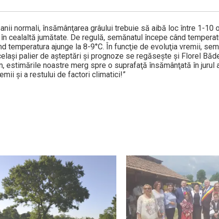
în anii normali, însămânţarea grâului trebuie să aibă loc între 1-10
, în cealaltă jumătate. De regulă, semănatul începe când temperat
nd temperatura ajunge la 8-9°C. În funcţie de evoluţia vremii, se
laşi palier de aşteptări şi prognoze se regăseşte şi Florel Băde
an, estimările noastre merg spre o suprafaţă însămânţată în jurul
emii şi a restului de factori climatici!”