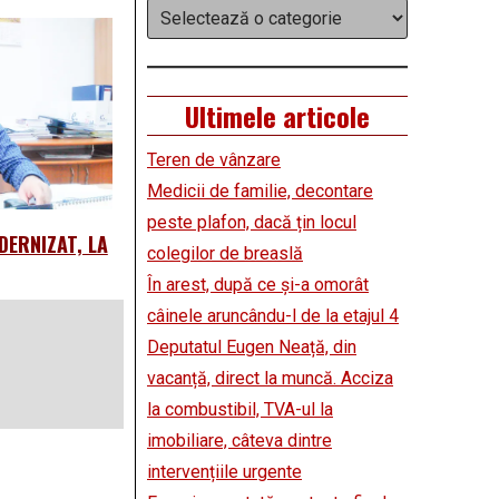
Categorii
Ultimele articole
Teren de vânzare
Medicii de familie, decontare
peste plafon, dacă țin locul
DERNIZAT, LA
colegilor de breaslă
În arest, după ce și-a omorât
câinele aruncându-l de la etajul 4
Deputatul Eugen Neață, din
vacanță, direct la muncă. Acciza
la combustibil, TVA-ul la
imobiliare, câteva dintre
intervențiile urgente