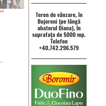
ură
Teren de vânzare, în
Bujoreni (pe lângă
abatorul Diana), în
suprafața de 5000 mp.
Telefon
+40.742.296.579