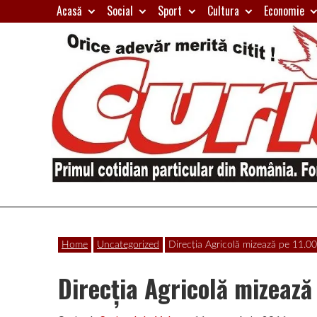
Skip
Acasă
Social
Sport
Cultura
Economie
to
content
Primul
Curierul
cotidian
Home
Uncategorized
Direcţia Agricolă mizează pe 11.0
particular
de
din
Direcţia Agricolă mizeaz
România