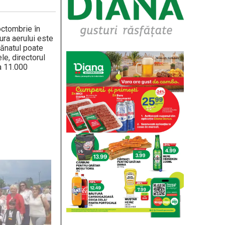
 octombrie în
ura aerului este
mănatul poate
le, directorul
 a 11.000