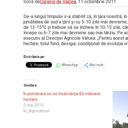
Scris de
Curierul de Valcea
, 11 octombrie 2011
Vâlcea
De-a lungul timpului s-a stabilit că, în ţara noastră, 
jumătatea de sud a ţării şi cu 5-10 zile mai devreme
de 13-15°C şi trebuie să se încheie în 10-15 zile, câ
începe cu 6-7 zile mai devreme sau mai târziu. Pe ace
executiv al Direcţiei Agricole Vâlcea: „Pentru acest 
hectare, totul fiind, desigur, condiţionat de evoluţia vr
Distribuie pe:
WhatsApp
Mai mult
Similare
În primăvară se vor însămânţa 4,6 milioane
hectare
5 mai 2015
În „Agricultura”