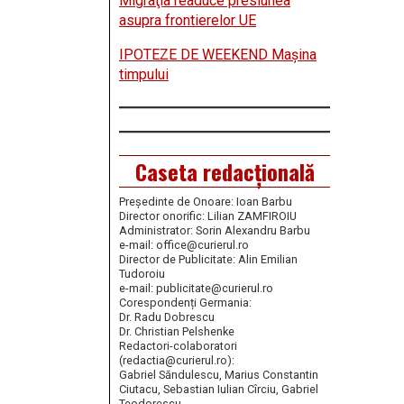
Migraţia readuce presiunea
asupra frontierelor UE
IPOTEZE DE WEEKEND Maşina
timpului
Caseta redacțională
Președinte de Onoare: Ioan Barbu
Director onorific: Lilian ZAMFIROIU
Administrator: Sorin Alexandru Barbu
e-mail: office@curierul.ro
Director de Publicitate: Alin Emilian
Tudoroiu
e-mail: publicitate@curierul.ro
Corespondenți Germania:
Dr. Radu Dobrescu
Dr. Christian Pelshenke
Redactori-colaboratori
(redactia@curierul.ro):
Gabriel Săndulescu, Marius Constantin
Ciutacu, Sebastian Iulian Cîrciu, Gabriel
Teodorescu