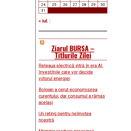
24
25
26
27
28
29
30
31
« iul.
Ziarul BURSA –
Titlurile Zilei
Reţeaua electrică intră în era AI;
Investiţiile care vor decide
viitorul energiei
Bolojan a cerut economisirea
curentului, dar consumul a rămas
acelaşi
Un rating pentru neliniştea
noastră