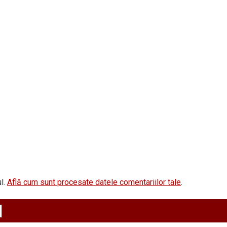
l.
Află cum sunt procesate datele comentariilor tale
.
d