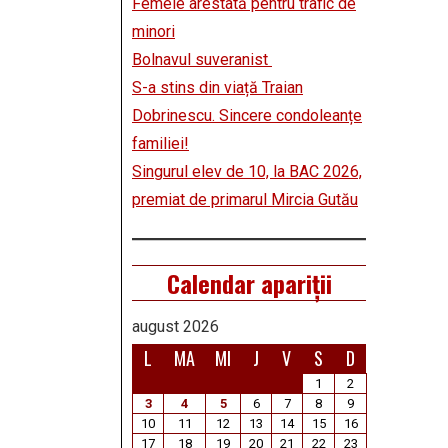
Femeie arestată pentru trafic de
minori
Bolnavul suveranist
S-a stins din viață Traian
Dobrinescu. Sincere condoleanțe
familiei!
Singurul elev de 10, la BAC 2026,
premiat de primarul Mircia Gutău
Calendar apariții
august 2026
L
MA
MI
J
V
S
D
1
2
3
4
5
6
7
8
9
10
11
12
13
14
15
16
17
18
19
20
21
22
23