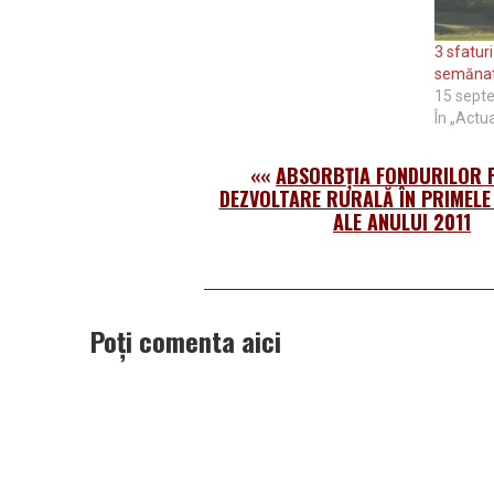
3 sfatur
semăna
15 sept
În „Actua
««
ABSORBŢIA FONDURILOR 
DEZVOLTARE RURALĂ ÎN PRIMELE
ALE ANULUI 2011
Poți comenta aici