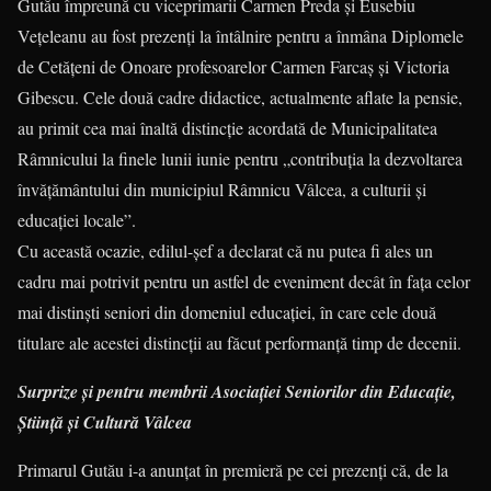
Gutău împreună cu viceprimarii Carmen Preda şi Eusebiu
Veţeleanu au fost prezenți la întâlnire pentru a înmâna Diplomele
de Cetăţeni de Onoare profesoarelor Carmen Farcaş şi Victoria
Gibescu. Cele două cadre didactice, actualmente aflate la pensie,
au primit cea mai înaltă distincţie acordată de Municipalitatea
Râmnicului la finele lunii iunie pentru „contribuţia la dezvoltarea
învăţământului din municipiul Râmnicu Vâlcea, a culturii şi
educaţiei locale”.
Cu această ocazie, edilul-şef a declarat că nu putea fi ales un
cadru mai potrivit pentru un astfel de eveniment decât în faţa celor
mai distinşti seniori din domeniul educaţiei, în care cele două
titulare ale acestei distincţii au făcut performanţă timp de decenii.
Surprize și pentru membrii Asociației Seniorilor din Educație,
Știință și Cultură Vâlcea
Primarul Gutău i-a anunţat în premieră pe cei prezenţi că, de la