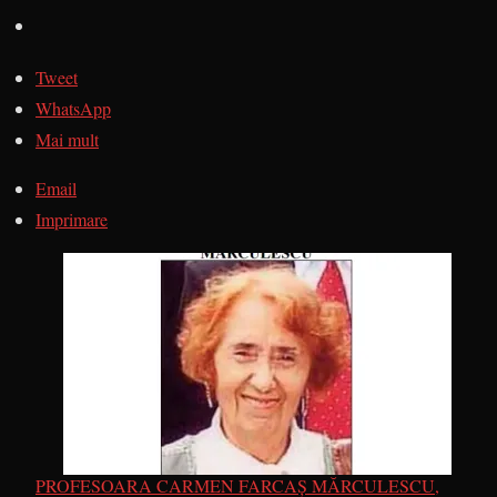
Tweet
WhatsApp
Mai mult
Email
Imprimare
PROFESOARA CARMEN FARCAŞ MĂRCULESCU,