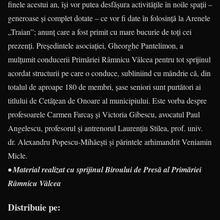
finele acestui an, îşi vor putea desfăşura activităţile în noile spaţii –
generoase şi complet dotate – ce vor fi date în folosinţă la Arenele
„Traian”; anunţ care a fost primit cu mare bucurie de toţi cei
prezenţi. Preşedintele asociaţiei, Gheorghe Pantelimon, a
mulţumit conducerii Primăriei Râmnicu Vâlcea pentru tot sprijinul
acordat structurii pe care o conduce, subliniind cu mândrie că, din
totalul de aproape 180 de membri, şase seniori sunt purtători ai
titlului de Cetăţean de Onoare al municipiului. Este vorba despre
profesoarele Carmen Farcaş şi Victoria Gibescu, avocatul Paul
Angelescu, profesorul şi antrenorul Laurenţiu Stilea, prof. univ.
dr. Alexandru Popescu-Mihăeşti şi părintele arhimandrit Veniamin
Micle.
• Material realizat cu sprijinul Biroului de Presă al Primăriei
Râmnicu Vâlcea
Distribuie pe: