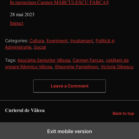
In memoriam Carmen MĂRCULESCU FARCAŞ
Dată
28 mai 2023
În legătură cu
Impact
Categories:
Cultura
,
Eveniment
,
Invatamant
,
Politică și
Administrație
,
Social
Tags:
Asociația Seniorilor Vâlcea
,
Carmen Farcaș
,
cetățeni de
onoare Râmnicu Vâlcea
,
Gheorghe Pantelimon
,
Victoria Gibescu
Leave a Comment
Curierul de Vâlcea
Back to top
Exit mobile version