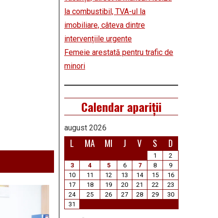
la combustibil, TVA-ul la
imobiliare, câteva dintre
intervențiile urgente
Femeie arestată pentru trafic de
minori
Calendar apariții
august 2026
L
MA
MI
J
V
S
D
1
2
3
4
5
6
7
8
9
10
11
12
13
14
15
16
17
18
19
20
21
22
23
24
25
26
27
28
29
30
31