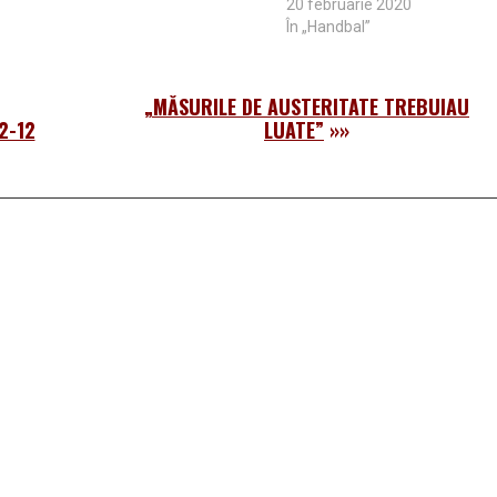
20 februarie 2020
În „Handbal”
„MĂSURILE DE AUSTERITATE TREBUIAU
2-12
LUATE”
»»