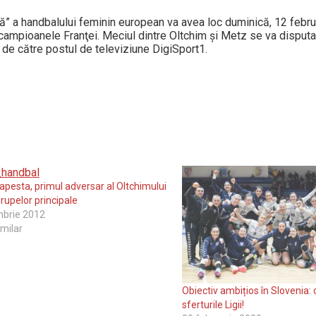
ă” a handbalului feminin european va avea loc duminică, 12 febru
i campioanele Franţei. Meciul dintre Oltchim şi Metz se va disput
ct de către postul de televiziune DigiSport1.
pesta, primul adversar al Oltchimului
grupelor principale
mbrie 2012
imilar
Obiectiv ambițios în Slovenia: 
sferturile Ligii!