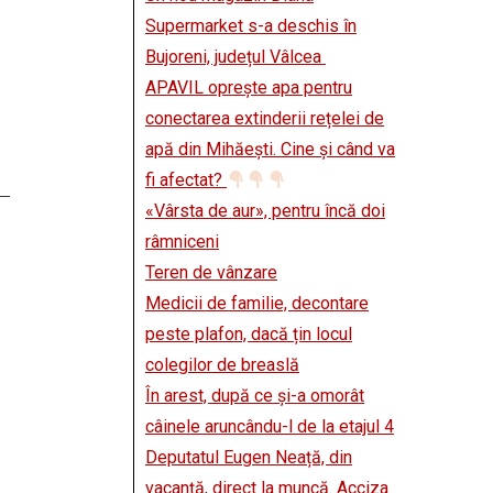
Supermarket s-a deschis în
Bujoreni, județul Vâlcea
APAVIL oprește apa pentru
conectarea extinderii rețelei de
apă din Mihăești. Cine și când va
fi afectat?
«Vârsta de aur», pentru încă doi
râmniceni
Teren de vânzare
Medicii de familie, decontare
peste plafon, dacă țin locul
colegilor de breaslă
În arest, după ce și-a omorât
câinele aruncându-l de la etajul 4
Deputatul Eugen Neață, din
vacanță, direct la muncă. Acciza