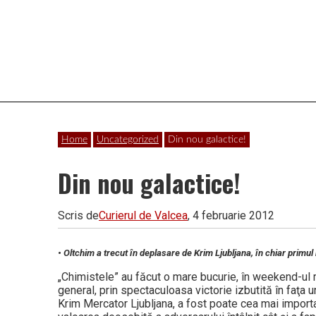
Vâlcea
Home
Uncategorized
Din nou galactice!
Din nou galactice!
Scris de
Curierul de Valcea
, 4 februarie 2012
• Oltchim a trecut în deplasare de Krim Ljubljana, în chiar primul
„Chimistele” au făcut o mare bucurie, în weekend-ul re
general, prin spectaculoasa victorie izbutită în faţa 
Krim Mercator Ljubljana, a fost poate cea mai importan