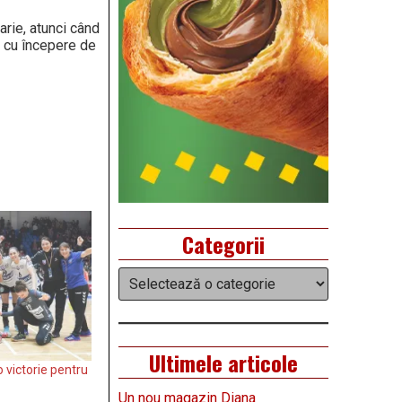
arie, atunci când
a cu începere de
Categorii
Categorii
Ultimele articole
o victorie pentru
Un nou magazin Diana