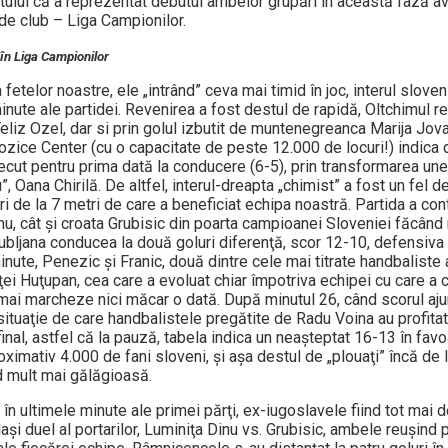
aptului că a reprezentat debutul ambelor grupări în această fază a
 de club – Liga Campionilor.
 în Liga Campionilor
etelor noastre, ele „intrând” ceva mai timid în joc, interul sloven
nute ale partidei. Revenirea a fost destul de rapidă, Oltchimul re
Yeliz Ozel, dar si prin golul izbutit de muntenegreanca Marija Jova
tozice Center (cu o capacitate de peste 12.000 de locuri!) indica 
recut pentru prima dată la conducere (6-5), prin transformarea unei
 Oana Chirilă. De altfel, interul-dreapta „chimist” a fost un fel d
ri de la 7 metri de care a beneficiat echipa noastră. Partida a con
Dinu, cât şi croata Grubisic din poarta campioanei Sloveniei făcând 
Ljubljana conducea la două goluri diferenţă, scor 12-10, defensiv
minute, Penezic şi Franic, două dintre cele mai titrate handbaliste
ţei Huţupan, cea care a evoluat chiar împotriva echipei cu care a 
ă mai marcheze nici măcar o dată. După minutul 26, când scorul aj
situaţie de care handbalistele pregătite de Radu Voina au profitat 
nal, astfel că la pauză, tabela indica un neaşteptat 16-13 în fav
mativ 4.000 de fani sloveni, şi aşa destul de „plouaţi” încă de l
nd mult mai gălăgioasă.
 în ultimele minute ale primei părţi, ex-iugoslavele fiind tot mai
şi duel al portarilor, Luminiţa Dinu vs. Grubisic, ambele reuşind 