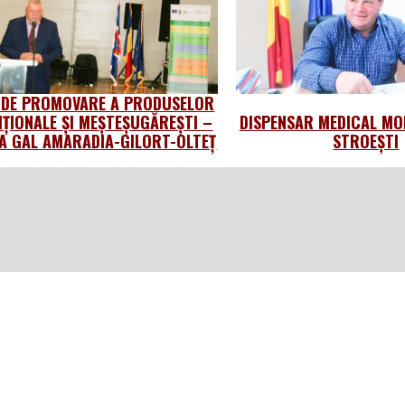
 DE PROMOVARE A PRODUSELOR
IȚIONALE ȘI MEȘTEȘUGĂREȘTI –
DISPENSAR MEDICAL MO
 GAL AMARADIA-GILORT-OLTEȚ
STROEȘTI