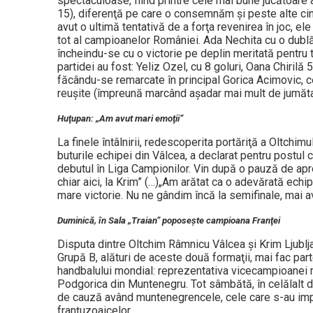
spectaculoase, fiind printre cele mai bune jucătoare a
15), diferenţă pe care o consemnăm şi peste alte cinc
avut o ultimă tentativă de a forţa revenirea în joc, el
tot al campioanelor României. Ada Nechita cu o dubl
încheindu-se cu o victorie pe deplin meritată pentru
partidei au fost: Yeliz Ozel, cu 8 goluri, Oana Chiril
făcându-se remarcate în principal Gorica Acimovic, ce
reuşite (împreună marcând aşadar mai mult de jumătate
Huţupan: „Am avut mari emoţii”
La finele întâlnirii, redescoperita portăriţă a Oltchim
buturile echipei din Vâlcea, a declarat pentru postul c
debutul în Liga Campionilor. Vin după o pauză de apro
chiar aici, la Krim” (…)„Am arătat ca o adevărată echi
mare victorie. Nu ne gândim încă la semifinale, mai av
Duminică, în Sala „Traian” poposeşte campioana Franţei
Disputa dintre Oltchim Râmnicu Vâlcea şi Krim Ljublja
Grupă B, alături de aceste două formaţii, mai fac pa
handbalului mondial: reprezentativa vicecampioanei 
Podgorica din Muntenegru. Tot sâmbătă, în celălalt due
de cauză având muntenegrencele, cele care s-au impu
franţuzoaicelor.