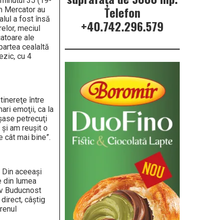
 minutul 35 (19-
Telefon
im Mercator au
alul a fost însă
+40.742.296.579
elor, meciul
atoare ale
partea cealaltă
ezic, cu 4
tinereţe între
ari emoţii, ca la
 şase petrecuţi
 şi am reuşit o
e cât mai bine”.
. Din aceeaşi
e din lumea
iv Buducnost
direct, câştig
renul