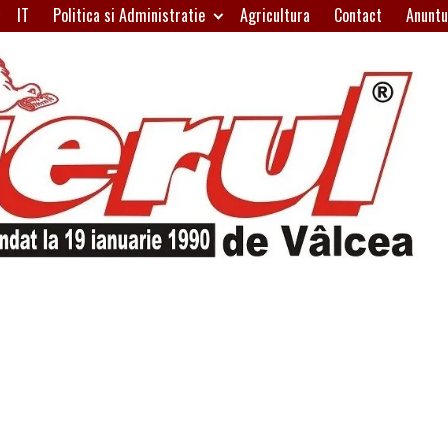
IT
Politica si Administratie
Agricultura
Contact
Anuntu
H
W
A