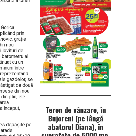
vansată a celei
 Gorica
plicând prin
novic, graţie
din nou
 lovituri de
e barometru al
tinuat cu un
minuni între
a reprezentând
 ale gazdelor, se
câştigat de două
unsese din nou
din plin, ele
oarea
Teren de vânzare, în
a început,
Bujoreni (pe lângă
abatorul Diana), în
 des depăşite pe
parade
suprafața de 5000 mp.