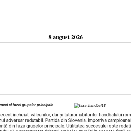
8 august 2026
 meci al fazei grupelor principale
cent încheiat, vâlcenilor, dar şi tuturor iubitorilor handbalului ro
unui adversar redutabil. Partida din Slovenia, împotriva campioanei
tă din faza grupelor principale. Utilitatea succesului este redată