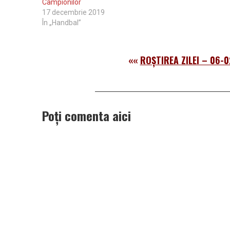
Campionilor
17 decembrie 2019
În „Handbal”
««
ROȘTIREA ZILEI – 06-0
Poți comenta aici