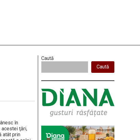
Right
Caută
Caută
Asides
mânesc în
 acestei ţări,
 atât prin