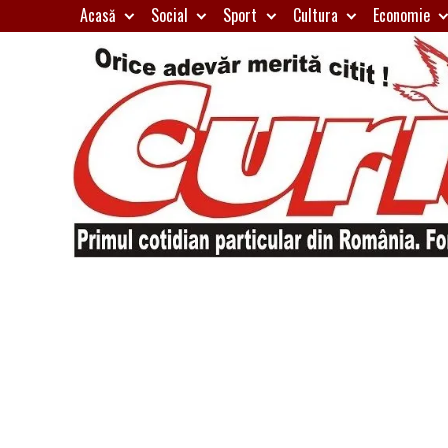
Skip
Acasă
Social
Sport
Cultura
Economie
to
content
Primul
Curierul
cotidian
particular
de
din
România