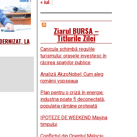
« iul.
Ziarul BURSA –
Titlurile Zilei
DERNIZAT, LA
Canicula schimbă regulile
turismului: oraşele investesc în
răcirea spaţiilor publice
Analiză AkzoNobel: Cum aleg
românii vopseaua
Plan pentru o criză în energie:
industria poate fi deconectată,
populaţia rămâne protejată
IPOTEZE DE WEEKEND Maşina
timpului
Conflictul din Orientul Mijlociu