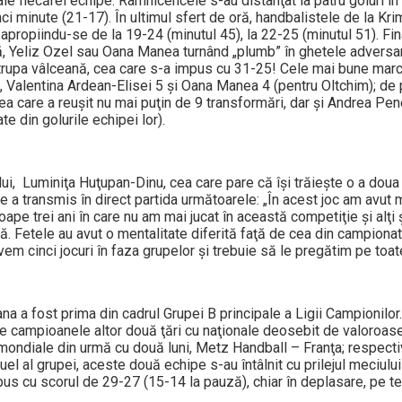
le fiecărei echipe. Râmnicencele s-au distanţat la patru goluri în
i minute (21-17). În ultimul sfert de oră, handbalistele de la Kr
e apropiindu-se de la 19-24 (minutul 45), la 22-25 (minutul 51). Fin
ă, Yeliz Ozel sau Oana Manea turnând „plumb” în ghetele adversar
 trupa vâlceană, cea care s-a impus cu 31-25! Cele mai bune marc
ă 5, Valentina Ardean-Elisei 5 şi Oana Manea 4 (pentru Oltchim); de 
a care a reuşit nu mai puţin de 9 transformări, dar şi Andrea Pen
 din golurile echipei lor).
ului, Luminiţa Huţupan-Dinu, cea care pare că îşi trăieşte o a doua 
e a transmis în direct partida următoarele: „În acest joc am avut m
ape trei ani în care nu am mai jucat în această competiţie şi alţi
pă. Fetele au avut o mentalitate diferită faţă de cea din campionat
em cinci jocuri în faza grupelor şi trebuie să le pregătim pe toat
na a fost prima din cadrul Grupei B principale a Ligii Campionilor
rte campioanele altor două ţări cu naţionale deosebit de valoroas
mondiale din urmă cu două luni, Metz Handball – Franţa; respect
l al grupei, aceste două echipe s-au întâlnit cu prilejul meciului 
s cu scorul de 29-27 (15-14 la pauză), chiar în deplasare, pe te