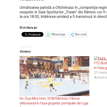
Următoarea partidă a Oltchimului în „competiţia regin
oaspete în Sala Sporturilor „Traian” din Râmnic vor f
la ora 18.00, întâlnirea urmând a fi transmisă în dire
Distribuie pe:
WhatsApp
Mai mult
Similare
FTC Buda
în faza 
21 noie
Articol s
De Ziua Micii Uniri, SCM Râmnicu Vâlcea
debutează în faza grupelor principale din Liga