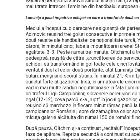
valoarea deosebită a adversarului întâlnit cât şi a f
mai titrate întreceri feminine din handbalul european
Luminiţa a jucat împotriva echipei cu care a triumfat de două ori
Meciul a început cu o oarecare nesiguranţă de partea f
Acimovic reuşind trei goluri consecutive în primele mi
două reuşite ale handbalistei de naţionalitate turcă, 
cărora, în minutul cinci, tabela impunătoarei arenei S
egalitate, 3-3. Peste numai trei minute, Oltchimul a t
pedeapsă, reuşită de către „aruncătoarea de serviciu”,
echipei, ea transformând în gol toate cele cinci lovitu
veritabil duel al celor două portăriţe, atât Luminiţa 
buturi, menţinând scorul strâns. În minutul 21, Krim 
punctul forte al gazdelor. Însă, în următoarele cinci 
văd în mai multe rânduri neputincioase în faţa Lumini
ori trofeul Ligii Campionilor, slovenele nereuşind s
egal (12-12), ceva parcă s-a „rupt” în jocul gazdelor, 
reuşind să marcheze în fiecare minut rămas până la fi
campioanelor României, spre dezamăgirea celor aproxi
micuţa galerie alcătuita din numai 150 de români fii
După pauză, Oltchim şi-a continuat „recitalul” început
faza de apărare. Repriza secundă a continuat cu acela