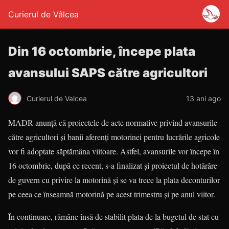
Curierul de Vâlcea
Din 16 octombrie, începe plata
avansului SAPS către agricultori
Curierul de Valcea
13 ani ago
MADR anunţă că proiectele de acte normative privind avansurile
către agricultori şi banii aferenţi motorinei pentru lucrările agricole
vor fi adoptate săptămâna viitoare. Astfel, avansurile vor începe în
16 octombrie, după ce recent, s-a finalizat şi proiectul de hotărâre
de guvern cu privire la motorină şi se va trece la plata deconturilor
pe ceea ce înseamnă motorină pe acest trimestru şi pe anul viitor.
În continuare, rămâne însă de stabilit plata de la bugetul de stat cu