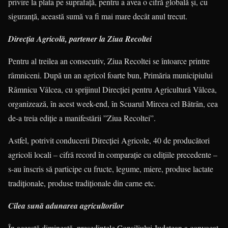
privire la plata pe suprafaţă, pentru a avea o cifră globală şi, cu
siguranţă, această sumă va fi mai mare decât anul trecut.
Direcţia Agricolă, partener la Ziua Recoltei
Pentru al treilea an consecutiv, Ziua Recoltei se întoarce printre
râmniceni. După un an agricol foarte bun, Primăria municipiului
Râmnicu Vâlcea, cu sprijinul Direcţiei pentru Agricultură Vâlcea,
organi­zează, în acest week-end, în Scuarul Mircea cel Bătrân, cea
de-a treia ediţie a manifestării ”Ziua Recoltei”.
Astfel, potrivit conducerii Direcţiei Agricole, 40 de producători
agricoli locali – cifră record în comparaţie cu ediţiile precedente –
s-au înscris să participe cu fructe, legume, miere, produse lactate
tradiţionale, produse tradiţionale din carne etc.
Cîlea sună adunarea agricultorilor
În această dimineaţă, preşedintele Con­siliului Judeţean a convocat