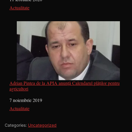
În legătură cu
Actualitate
Adrian Pintea de la APIA anunță Calendarul plăților pentru
agricultori
Dată
7 noiembrie 2019
În legătură cu
Actualitate
Categories:
Uncategorized