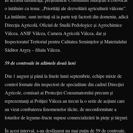
o întâl­nire cu tema: „Priorităţi ale dez­voltării agriculturii vâlcene”.
La întâlnire, sunt invitaţi să ia parte toţi factorii din domeniu, adică
Direcţia Agricolă, Oficiul de Studii Pedologice şi Agrochimice
Vâlcea, ANIF Vâlcea, Ca­mera Agricolă Vâlcea, dar şi
Inspectoratul Teritorial pentru Calitatea Seminţelor şi Mate­rialului
Săditor Argeş – filiala Vâlcea.
59 de controale în ultimele două luni
Din 1 august şi până la finele lunii septembrie, echipe mixte de
control formate din inspectori de specialitate din cadrul Direcţiei
Agricole, comisari ai Protecţiei Consumatorului precum şi
reprezentanţi ai Poliţiei Vâlcea au trecut la o serie de acţiuni care
au vizat com­ba­terea fenomenelor ilicite, de necon­for­mitate a
loturilor de legume-fructe supuse comercializării în pieţe şi târguri.
În acest interval, s-au desfăşurat nu mai puţin de 59 de controale,