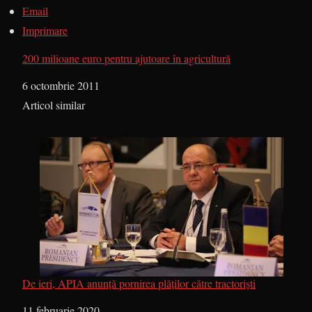
Email
Imprimare
200 milioane euro pentru ajutoare în agricultură
Dată
6 octombrie 2011
În legătură cu
Articol similar
De ieri, APIA anunță pornirea plăților către tractoriști
Dată
11 februarie 2020