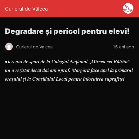
Curierul de Vâlcea
Degradare şi pericol pentru elevi!
Curierul de Valcea
15 ani ago
• terenul de sport de la Colegiul Naţional „Mircea cel Bătrân”
nu a rezistat decât doi ani • prof. Mărgărit face apel la primarul
oraşului şi la Consiliului Local pentru înlocuirea suprafeţei