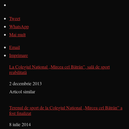
Tweet
WhatsApp
Mai mult
Email
Imprimare
La Colegiul Național „Mircea cel Bătrân”, sală de sport
reabilitată
Dată
2 decembrie 2013
În legătură cu
Articol similar
Terenul de sport de la Colegiul Naţional „Mircea cel Bătrân” a
fost finalizat
Dată
8 iulie 2014