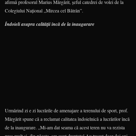
afirmă pro­­fesorul Marius Mărgărit, şeful ca­tedrei de volei de la
Colegiului Naţio­nal „Mircea cel Bătrân”.
Îndoieli asupra calităţii încă de la inaugurare
Urmărind zi e zi lucrările de ame­na­jare a terenului de sport, prof.
Măr­gă­rit spune că a reclamat calitatea îndoielnică a lucrărilor încă
de la inau­gu­rare. „Mi-am dat seama că acest te­ren nu va rezista
prea mult şi, din pă­ca­te, am avut dreptate! Au trecut doar doi ani