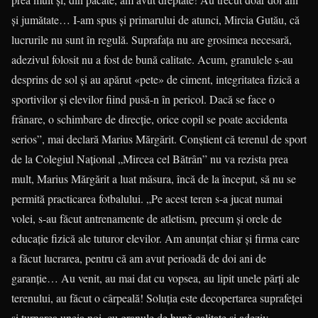
şi jumătate… I-am spus şi primarului de atunci, Mircia Gutău, că
lucrurile nu sunt în regulă. Suprafaţa nu are grosimea necesară,
adezivul folosit nu a fost de bună calitate. Acum, granulele s-au
desprins de sol şi au apărut «pete» de ciment, inte­gritatea fizică a
sportivilor şi elevilor fiind pusă-n în pericol. Dacă se face o
frânare, o schimbare de direcţie, orice copil se poate accidenta
serios”, mai declară Marius Mărgărit. Conştient că terenul de sport
de la Colegiul Naţional „Mircea cel Bătrân” nu va rezista prea
mult, Marius Mărgărit a luat măsura, încă de la început, să nu se
permită practicarea fotbalului. „Pe acest teren s-a jucat numai
volei, s-au făcut antrenamente de atletism, precum şi orele de
educaţie fizică ale tuturor ele­vilor. Am anunţat chiar şi firma care
a făcut lucrarea, pentru că am avut peri­oadă de doi ani de
garanţie… Au venit, au mai dat cu vopsea, au lipit unele părţi ale
terenului, au făcut o cârpeală! Soluţia este decopertarea suprafeţei
şi turnarea uneia noi, cu granule de bună calitate şi adeziv