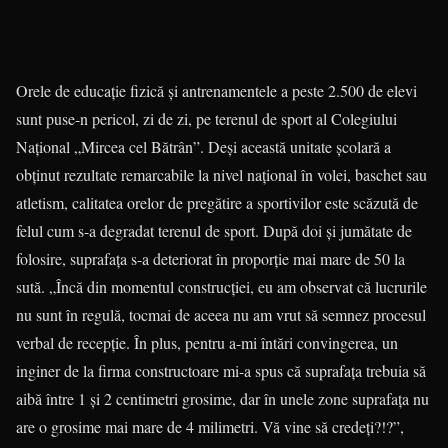
Orele de educaţie fizică şi antre­na­mentele a peste 2.500 de elevi
sunt puse-n pericol, zi de zi, pe terenul de sport al Colegiului
Naţional „Mircea cel Bătrân”. Deşi această unitate şcolară a
obţinut rezultate remarcabile la nivel naţional în volei, baschet sau
atletism, calitatea orelor de pregătire a sporti­vi­lor este scăzută de
felul cum s-a de­gra­dat terenul de sport. După doi şi jumă­tate de
folosire, suprafaţa s-a deteriorat în proporţie mai mare de 50 la
sută. „Încă din momentul construc­ţiei, eu am observat că lucrurile
nu sunt în regulă, tocmai de aceea nu am vrut să semnez procesul
verbal de re­cepţie. În plus, pentru a-mi întări con­­vingerea, un
inginer de la firma cons­tructoare mi-a spus că suprafaţa tre­buia să
aibă între 1 şi 2 centimetri gro­sime, dar în unele zone suprafaţa nu
are o grosime mai mare de 4 mili­me­tri. Vă vine să credeţi?!?”,