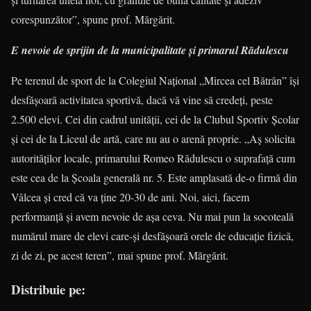
corespunzător”, spune prof. Mărgărit.
E nevoie de sprijin de la municipalitate şi primarul Rădulescu
Pe terenul de sport de la Colegiul Naţional „Mircea cel Bătrân” îşi
desfă­şoară activitatea sportivă, dacă vă vine să credeţi, peste
2.500 elevi. Cei din cadrul unităţii, cei de la Clubul Spor­tiv Şcolar
şi cei de la Liceul de artă, care nu au o arenă proprie. „Aş soli­cita
autorităţilor locale, primarului Romeo Rădulescu o suprafaţă cum
este cea de la Şcoala generală nr. 5. Este amplasată de-o firmă din
Vâlcea şi cred că va ţine 20-30 de ani. Noi, aici, facem
performanţă şi avem nevoie de aşa ceva. Nu mai pun la socoteală
numărul mare de elevi care-şi desfăşoară orele de educaţie fizică,
zi de zi, pe acest teren”, mai spune prof. Mărgărit.
Distribuie pe: