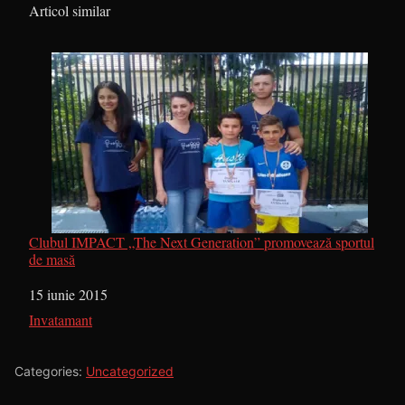
În legătură cu
Articol similar
Clubul IMPACT „The Next Generation” promovează sportul
de masă
Dată
15 iunie 2015
În legătură cu
Invatamant
Categories:
Uncategorized