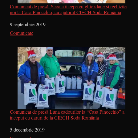
Comunicat de presă: Școala începe cu ghiozdane și rechizite
noi la Casa Pinocchio, cu ajutorul CIECH Soda România
Dată
9 septembrie 2019
În legătură cu
Comunicate
Comunicat de presă Luna cadourilor la “Casa Pinocchio” a
început cu daruri de la CIECH Soda România
Dată
5 decembrie 2019