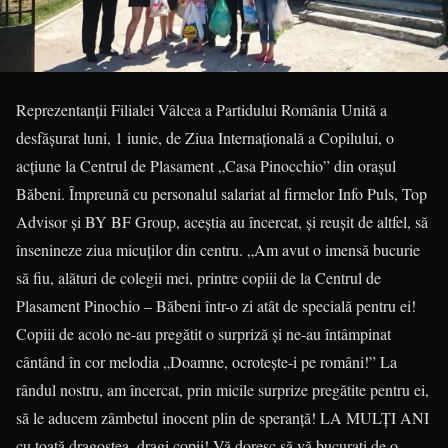
Reprezentanţii Filialei Vâlcea a Partidului România Unită a
desfăşurat luni, 1 iunie, de Ziua Internaţională a Copilului, o
acţiune la Centrul de Plasament „Casa Pinocchio” din oraşul
Băbeni. Împreună cu personalul salariat al firmelor Info Puls, Top
Advisor şi BY BF Group, aceştia au încercat, şi reuşit de altfel, să
însenineze ziua micuţilor din centru. „Am avut o imensă bucurie
să fiu, alături de colegii mei, printre copiii de la Centrul de
Plasament Pinochio – Băbeni într-o zi atât de specială pentru ei!
Copiii de acolo ne-au pregătit o surpriză şi ne-au întâmpinat
cântând în cor melodia „Doamne, ocroteşte-i pe români!” La
rândul nostru, am încercat, prin micile surprize pregătite pentru ei,
să le aducem zâmbetul inocent plin de speranţă! LA MULŢI ANI
cu toată dragostea, dragi copii! Vă doresc să vă bucuraţi de o