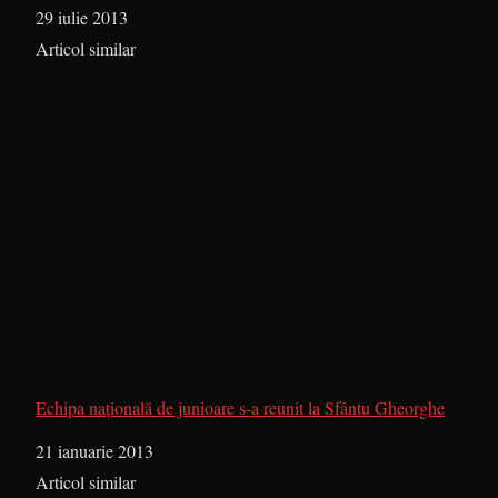
Dată
29 iulie 2013
În legătură cu
Articol similar
Echipa naţională de junioare s-a reunit la Sfântu Gheorghe
Dată
21 ianuarie 2013
În legătură cu
Articol similar