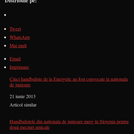
Distribuie pe:
Tweet
WhatsApp
Mai mult
Email
Imprimare
Cinci handbaliste de la Energetic au fost convocate la naţionala
de junioare
Dată
21 iunie 2013
În legătură cu
Articol similar
Handbalistele din naţionala de junioare merg în Slovenia pentru
două meciuri amicale