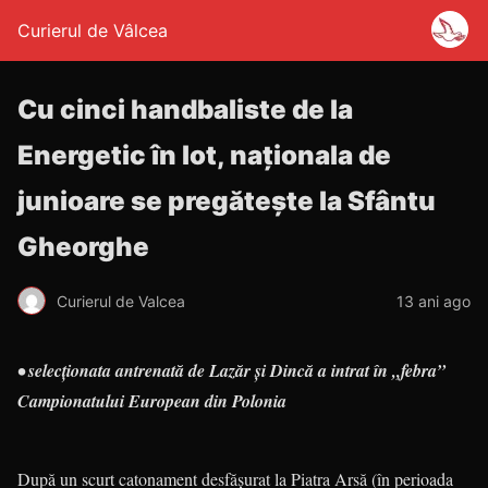
Curierul de Vâlcea
Cu cinci handbaliste de la
Energetic în lot, naţionala de
junioare se pregăteşte la Sfântu
Gheorghe
Curierul de Valcea
13 ani ago
• selecţionata antrenată de Lazăr şi Dincă a intrat în „febra”
Campionatului European din Polonia
După un scurt catonament desfăşurat la Piatra Arsă (în perioada