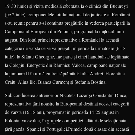
19-30 iunie) şi vizita medicală efectuată la o clinică din Bucureşti
(pe 2 iulie), componentele lotului naţional de junioare al României
s-au reunit pentru a-şi continua pregătirile în vederea participării la
Campionatul European din Polonia, programat la mijlocul lunii
august. Din lotul primei reprezentative a României la această
categorie de vârstă ce se va pregăti, în perioada următoare (6-18
iulie), la Sfântu Gheorghe, fac parte şi cinci handbaliste legitimate
la Colegiul Energetic din Râmnicu Vâlcea, campioane naţionale
la junioare II în urmă cu trei săptămâni: Iulia Andrei, Florentina
Craiu, Alina Ilie, Bianca Curmenţ şi Ştefania Boştină.
Sub conducerea antrenorilor Nicoleta Lazăr şi Constantin Dincă,
reprezentativa ţării noastre la Europeanul destinat acestei categorii
de vârstă (16-18 ani), programat în perioada 14-25 august în
Polonia, va evolua, în grupele competiţiei, alături de selecţionata
ţării gazdă, Spaniei şi Portugaliei.Primele două clasate din această