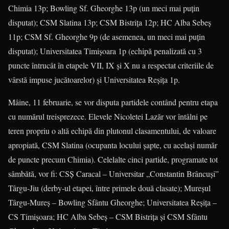
Chimia 13p; Bowling Sf. Gheorghe 13p (un meci mai puţin
disputat); CSM Slatina 13p; CSM Bistriţa 12p; HC Alba Sebeş
11p; CSM Sf. Gheorghe 9p (de asemenea, un meci mai puţin
disputat); Universitatea Timişoara 1p (echipă penalizată cu 3
puncte întrucât în etapele VII, IX şi X nu a respectat criteriile de
vârstă impuse jucătoarelor) şi Universitatea Reşiţa 1p.
Mâine, 11 februarie, se vor disputa partidele contând pentru etapa
cu numărul treisprezece. Elevele Nicoletei Lazăr vor întâlni pe
teren propriu o altă echipă din plutonul clasamentului, de valoare
apropiată, CSM Slatina (ocupanta locului şapte, cu acelaşi număr
de puncte precum Chimia). Celelalte cinci partide, programate tot
sâmbătă, vor fi: CSŞ Caracal – Universitar „Constantin Brâncuşi”
Târgu-Jiu (derby-ul etapei, între primele două clasate); Mureşul
Târgu-Mureş – Bowling Sfântu Gheorghe; Universitatea Reşiţa –
CS Timişoara; HC Alba Sebeş – CSM Bistriţa şi CSM Sfântu