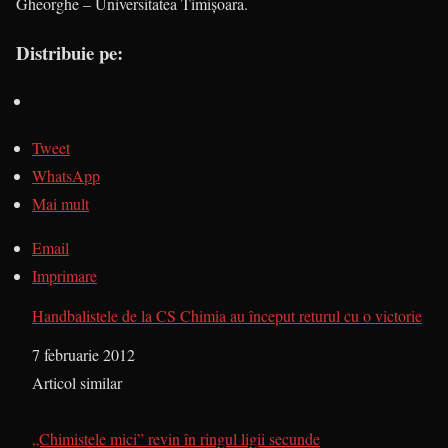
Gheorghe – Universitatea Timişoara.
Distribuie pe:
Tweet
WhatsApp
Mai mult
Email
Imprimare
Handbalistele de la CS Chimia au început returul cu o victorie
Dată
7 februarie 2012
În legătură cu
Articol similar
„Chimistele mici” revin în ringul ligii secunde