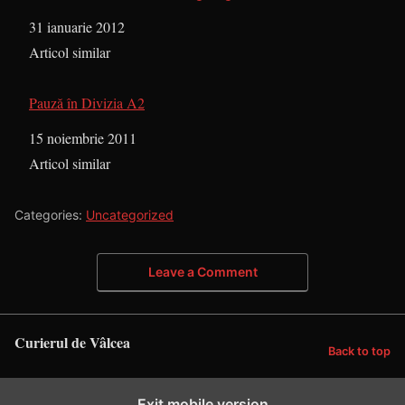
Dată
31 ianuarie 2012
În legătură cu
Articol similar
Pauză în Divizia A2
Dată
15 noiembrie 2011
În legătură cu
Articol similar
Categories:
Uncategorized
Leave a Comment
Curierul de Vâlcea
Back to top
Exit mobile version