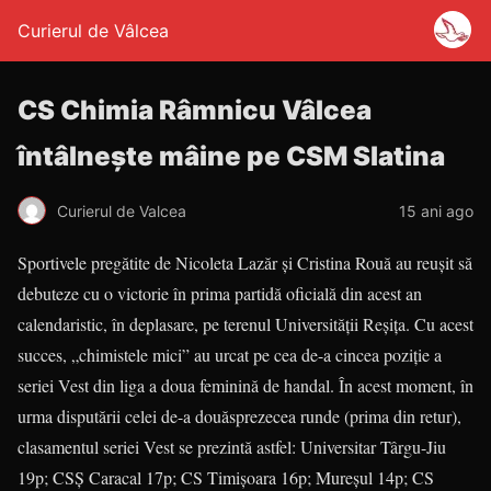
Curierul de Vâlcea
CS Chimia Râmnicu Vâlcea
întâlneşte mâine pe CSM Slatina
Curierul de Valcea
15 ani ago
Sportivele pregătite de Nicoleta Lazăr şi Cristina Rouă au reuşit să
debuteze cu o victorie în prima partidă oficială din acest an
calendaristic, în deplasare, pe terenul Universităţii Reşiţa. Cu acest
succes, „chimistele mici” au urcat pe cea de-a cincea poziţie a
seriei Vest din liga a doua feminină de handal. În acest moment, în
urma disputării celei de-a douăsprezecea runde (prima din retur),
clasamentul seriei Vest se prezintă astfel: Universitar Târgu-Jiu
19p; CSŞ Caracal 17p; CS Timişoara 16p; Mureşul 14p; CS