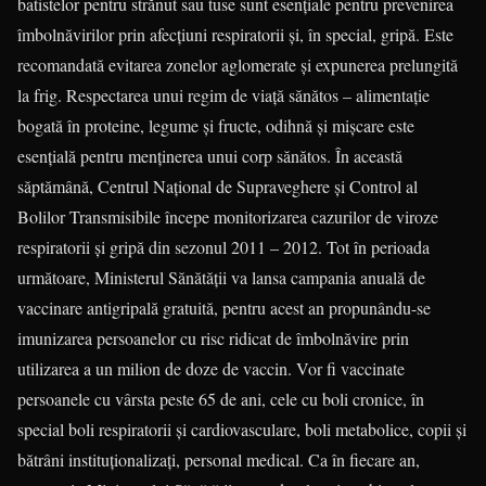
batistelor pentru strănut sau tuse sunt esențiale pentru prevenirea
îmbolnăvirilor prin afecțiuni respiratorii și, în special, gripă. Este
recomandată evitarea zonelor aglomerate și expunerea prelungită
la frig. Respectarea unui regim de viață sănătos – alimentație
bogată în proteine, legume și fructe, odihnă și mișcare este
esențială pentru menținerea unui corp sănătos. În această
săptămână, Centrul Național de Supraveghere și Control al
Bolilor Transmisibile începe monitorizarea cazurilor de viroze
respiratorii și gripă din sezonul 2011 – 2012. Tot în perioada
următoare, Ministerul Sănătății va lansa campania anuală de
vaccinare antigripală gratuită, pentru acest an propunându-se
imunizarea persoanelor cu risc ridicat de îmbolnăvire prin
utilizarea a un milion de doze de vaccin. Vor fi vaccinate
persoanele cu vârsta peste 65 de ani, cele cu boli cronice, în
special boli respiratorii și cardiovasculare, boli metabolice, copii și
bătrâni instituționalizați, personal medical. Ca în fiecare an,