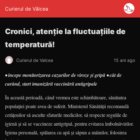
Curierul de Vâlcea
Cronici, atenție la fluctuațiile de
temperatură!
Curierul de Valcea
15 ani ago
• începe monitorizarea cazurilor de viroze și gripă • cât de
curând, start imunizării vaccinării antigripale
În această perioadă, când vremea este schimbătoare, sănătatea
populației poate avea de suferit. Ministerul Sănătății recomandă
cetățenilor să asculte sfaturile medicilor, să respecte regulile de
igienă și să se vaccineze antigripal, pentru evitarea îmbolnăvirilor.
Igiena personală, spălarea cu apă și săpun a mâinilor, folosirea