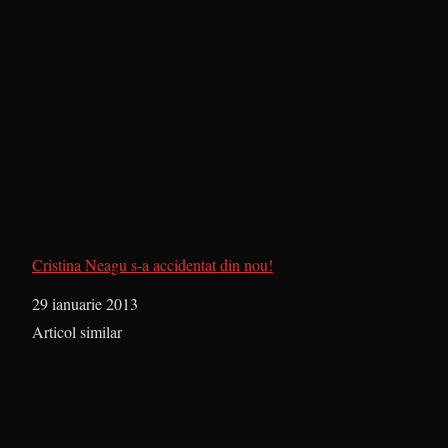
Cristina Neagu s-a accidentat din nou!
Dată
29 ianuarie 2013
În legătură cu
Articol similar