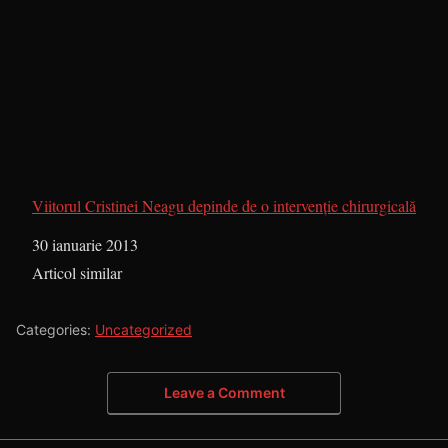
Viitorul Cristinei Neagu depinde de o intervenţie chirurgicală
Dată
30 ianuarie 2013
În legătură cu
Articol similar
Categories:
Uncategorized
Leave a Comment