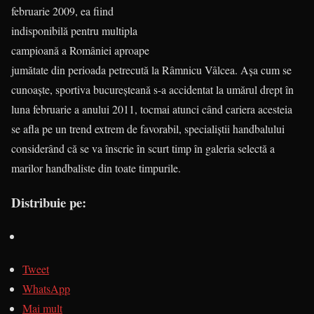
februarie 2009, ea fiind
indisponibilă pentru multipla
campi­oană a României aproape
jumătate din perioada petrecută la Râmnicu Vâlcea. Aşa cum se
cunoaşte, spor­tiva bucureşteană s-a acci­dentat la umărul drept în
luna februarie a anului 2011, tocmai atunci când cariera acesteia
se afla pe un trend extrem de favorabil, spe­cialiştii handbalului
considerând că se va înscrie în scurt timp în ga­leria selectă a
marilor handbaliste din toate timpurile.
Distribuie pe:
Tweet
WhatsApp
Mai mult