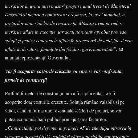
lucrărilor în urma unei măsuri propuse anul trecut de Ministerul
Dezvoltării pentru a contracara creșterea, la nivel mondial, a
prețurilor materialelor de construcții. Măsura avea în vedere
lucrările aflate în execuție, iar actul normativ aprobat prevede
soluții și pentru contractele aflate în procedură de achiziție și cele
aflate în derulare, finanțate din fonduri guvernamentale”
, au
anunțat reprezentanții Guvernului.
Vor fi acoperite costurile crescute cu care se vor confrunta
firmele de construcții
Profitul firmelor de construcții nu va fi suplimentat, vor fi
acoperite doar costurile crescute. Soluția rămâne valabilă și pe
viitor, când, în urma unor eventuale scăderi de prețuri, se vor
putea economisi bani publici prin ajustarea facturilor.
„Contractanții pot depune, în primele 45 de zile după intrarea în
vigoare a acestei OUG, solicitări către autoritățile contractante