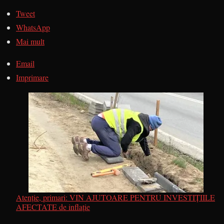
Tweet
WhatsApp
Mai mult
Email
Imprimare
Atenție, primari: VIN AJUTOARE PENTRU INVESTIȚIILE
AFECTATE de inflație