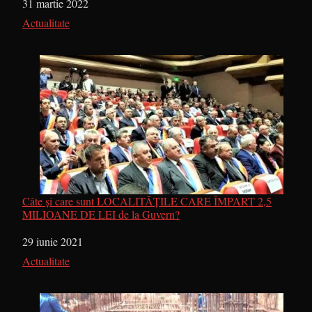
Dată
31 martie 2022
În legătură cu
Actualitate
Câte și care sunt LOCALITĂȚILE CARE ÎMPART 2,5
MILIOANE DE LEI de la Guvern?
Dată
29 iunie 2021
În legătură cu
Actualitate