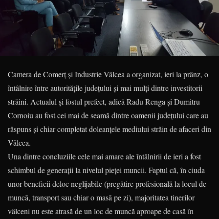
Camera de Comerț și Indus­trie Vâlcea a organizat, ieri la prânz, o
întâlnire între autori­tățile județului și mai mulți dintre investitorii
străini. Actualul și fostul prefect, adică Radu Ren­ga și Dumitru
Cornoiu au fost cei mai de seamă dintre oamenii județului care au
răspuns și chiar completat doleanțele me­diu­lui străin de afaceri din
Vâlcea.
Una dintre concluziile cele mai amare ale întâlnirii de ieri a fost
schimbul de generații la nivelul pieței muncii. Faptul că, în ciuda
unor beneficii deloc neglijabile (pregătire profesio­nală la locul de
muncă, transport sau chiar o masă pe zi), majo­ritatea tinerilor
vâlceni nu este atrasă de un loc de muncă aproa­pe de casă în