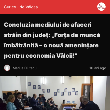
Curierul de Vâlcea
Concluzia mediului de afaceri
străin din județ: „Forța de muncă
îmbătrânită – o nouă amenințare
pentru economia Vâlcii!”
Marius Ciutacu
10 ani ago