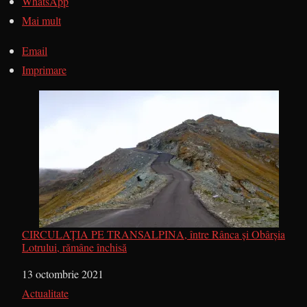
WhatsApp
Mai mult
Email
Imprimare
CIRCULAȚIA PE TRANSALPINA, între Rânca și Obârșia
Lotrului, rămâne închisă
Dată
13 octombrie 2021
În legătură cu
Actualitate