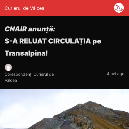
Curierul de Vâlcea
CNAIR anunță:
S-A RELUAT CIRCULAȚIA pe
Transalpina!
4 ani ago
Corespondenți Curierul de
Vâlcea