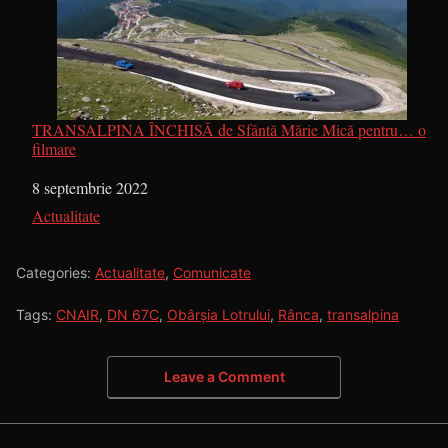
TRANSALPINA ÎNCHISĂ de Sfântă Mărie Mică pentru… o
filmare
Dată
8 septembrie 2022
În legătură cu
Actualitate
Categories:
Actualitate
,
Comunicate
Tags:
CNAIR
,
DN 67C
,
Obârșia Lotrului
,
Rânca
,
transalpina
Leave a Comment