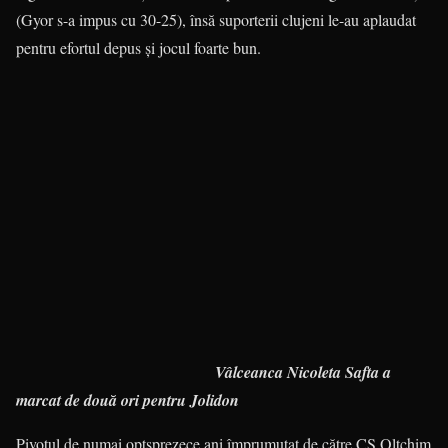
(Gyor s-a impus cu 30-25), însă suporterii clujeni le-au aplaudat
pentru efortul depus şi jocul foarte bun.
Vâlceanca Nicoleta Safta a
marcat de două ori pentru Jolidon
Pivotul de numai optsprezece ani împrumutat de către CS Oltchim