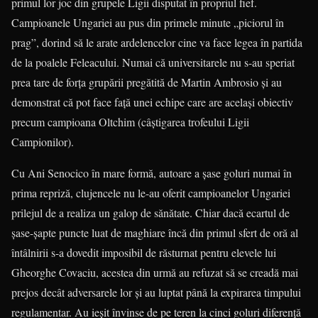
primul lor joc din grupele Ligii disputat în propriul fief.
Campioanele Ungariei au pus din primele minute „piciorul în
prag”, dorind să le arate ardelencelor cine va face legea în partida
de la poalele Feleacului. Numai că universitarele nu s-au speriat
prea tare de forţa grupării pregătită de Martin Ambrosio şi au
demonstrat că pot face faţă unei echipe care are acelaşi obiectiv
precum campioana Oltchim (câştigarea trofeului Ligii
Campionilor).
Cu Ani Senocico în mare formă, autoare a şase goluri numai în
prima repriză, clujencele nu le-au oferit campioanelor Ungariei
prilejul de a realiza un galop de sănătate. Chiar dacă ecartul de
şase-şapte puncte luat de maghiare încă din primul sfert de oră al
întâlnirii s-a dovedit imposibil de răsturnat pentru elevele lui
Gheorghe Covaciu, acestea din urmă au refuzat să se creadă mai
prejos decât adversarele lor şi au luptat până la expirarea timpului
regulamentar. Au ieşit învinse de pe teren la cinci goluri diferenţă