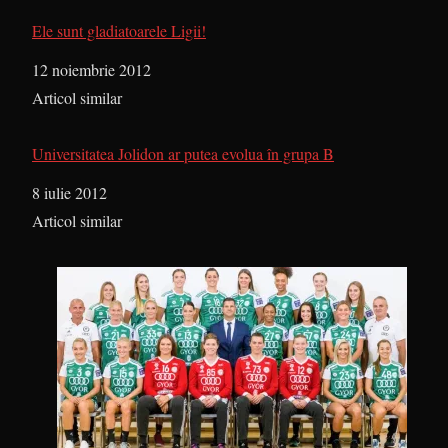
Ele sunt gladiatoarele Ligii!
Dată
12 noiembrie 2012
În legătură cu
Articol similar
Universitatea Jolidon ar putea evolua în grupa B
Dată
8 iulie 2012
În legătură cu
Articol similar