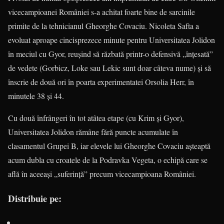
vicecam­­­­pioanei României s-a achitat foarte bine de sarcinile
primite de la tehnicianul Gheorghe Covaciu. Nicoleta Safta a
evoluat aproape cincisprezece minute pentru Universitatea Jolidon
în meciul cu Gyor, reuşind să răzbată printr-o defensivă „înţesată”
de vedete (Gorbicz, Loke sau Lekic sunt doar câteva nume) şi să
înscrie de două ori în poarta experimentatei Orsolia Herr, în
minutele 38 şi 44.
Cu două înfrângeri în tot atâtea etape (cu Krim şi Gyor),
Universitatea Jolidon rămâne fără puncte acumulate în
clasamentul Grupei B, iar elevele lui Gheorghe Covaciu aşteaptă
acum dubla cu croatele de la Podravka Vegeta, o echipă care se
află în aceeaşi „suferinţă” precum vicecampioana României.
Distribuie pe: