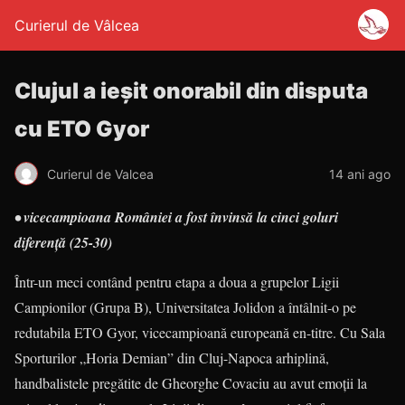
Curierul de Vâlcea
Clujul a ieşit onorabil din disputa
cu ETO Gyor
Curierul de Valcea
14 ani ago
• vicecampioana României a fost învinsă la cinci goluri
diferenţă (25-30)
Într-un meci contând pentru etapa a doua a grupelor Ligii
Campionilor (Grupa B), Universitatea Jolidon a întâlnit-o pe
redutabila ETO Gyor, vice­cam­pioană europeană en-titre. Cu Sala
Sporturilor „Horia Demian” din Cluj-Napoca arhiplină,
handbalistele pregătite de Gheorghe Covaciu au avut emoţii la