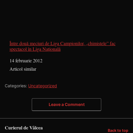
Între două meciuri de Liga Campionilor, „chimistele” fac
spectacol în Liga Naţională
Dată
14 februarie 2012
În legătură cu
Articol similar
Categories:
Uncategorized
Leave a Comment
Curierul de Vâlcea
Back to top