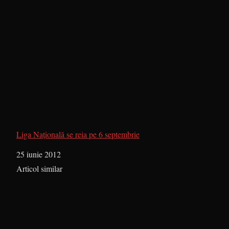
Liga Naţională se reia pe 6 septembrie
Dată
25 iunie 2012
În legătură cu
Articol similar