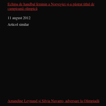
Echipa de handbal feminin a Norvegiei şi-a păstrat titlul de
campioană olimpică
Dată
11 august 2012
În legătură cu
Articol similar
Amandine Leynaud şi Silvia Navarro, adversare la Olimpiadă