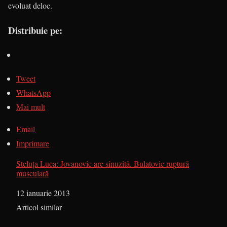
evoluat deloc.
Distribuie pe:
Tweet
WhatsApp
Mai mult
Email
Imprimare
Steluţa Luca: Jovanovic are sinuzită. Bulatovic ruptură
musculară
Dată
12 ianuarie 2013
În legătură cu
Articol similar