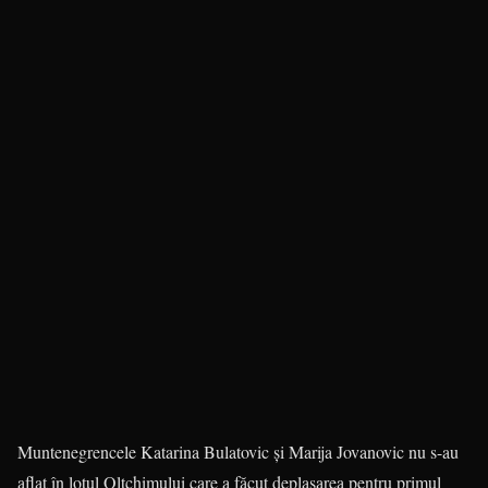
Muntenegrencele Katarina Bulatovic şi Marija Jovanovic nu s-au
aflat în lotul Oltchimului care a făcut deplasarea pentru primul