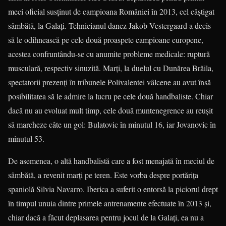
meci oficial susţinut de campioana României în 2013, cel câştigat
sâmbătă, la Galaţi. Tehnicianul danez Jakob Vestergaard a decis
să le odihnească pe cele două proaspete campioane europene,
acestea confruntându-se cu anumite probleme medicale: ruptură
musculară, respectiv sinuzită. Marţi, la duelul cu Dunărea Brăila,
spectatorii prezenţi în tribunele Polivalentei vâlcene au avut însă
posibilitatea să le admire la lucru pe cele două handbaliste. Chiar
dacă nu au evoluat mult timp, cele două muntenegrence au reuşit
să marcheze câte un gol: Bulatovic în minutul 16, iar Jovanovic în
minutul 53.
De asemenea, o altă handbalistă care a fost menajată în meciul de
sâmbătă, a revenit marţi pe teren. Este vorba despre portăriţa
spaniolă Silvia Navarro. Iberica a suferit o entorsă la piciorul drept
în timpul unuia dintre primele antrenamente efectuate în 2013 şi,
chiar dacă a făcut deplasarea pentru jocul de la Galaţi, ea nu a