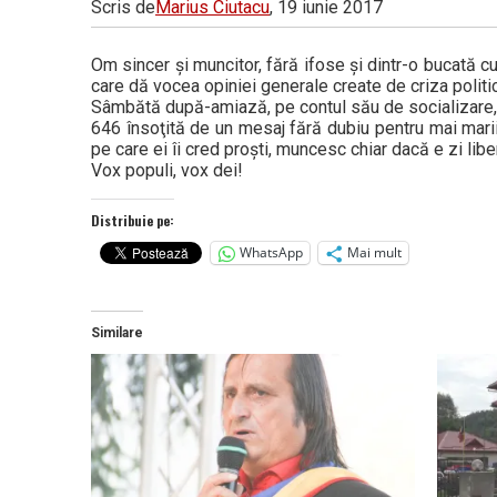
Scris de
Marius Ciutacu
, 19 iunie 2017
Om sincer şi muncitor, fără ifose şi dintr-o bucată c
care dă vocea opiniei generale create de criza politic
Sâmbătă după-amiază, pe contul său de socializare, 
646 însoţită de un mesaj fără dubiu pentru mai marii ţ
pe care ei îi cred proşti, muncesc chiar dacă e zi libe
Vox populi, vox dei!
Distribuie pe:
WhatsApp
Mai mult
Similare