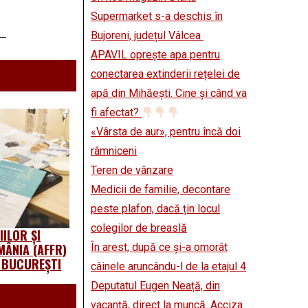
Supermarket s-a deschis în
Bujoreni, județul Vâlcea
APAVIL oprește apa pentru
conectarea extinderii rețelei de
apă din Mihăești. Cine și când va
fi afectat?
«Vârsta de aur», pentru încă doi
râmniceni
Teren de vânzare
Medicii de familie, decontare
peste plafon, dacă țin locul
colegilor de breaslă
ILOR ȘI
În arest, după ce și-a omorât
MÂNIA (AFFR)
A BUCUREȘTI
câinele aruncându-l de la etajul 4
Deputatul Eugen Neață, din
vacanță, direct la muncă. Acciza