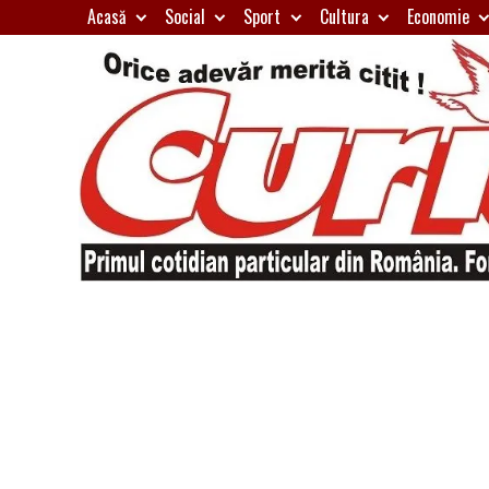
Skip
Acasă
Social
Sport
Cultura
Economie
to
content
Primul
Curierul
cotidian
particular
de
din
România