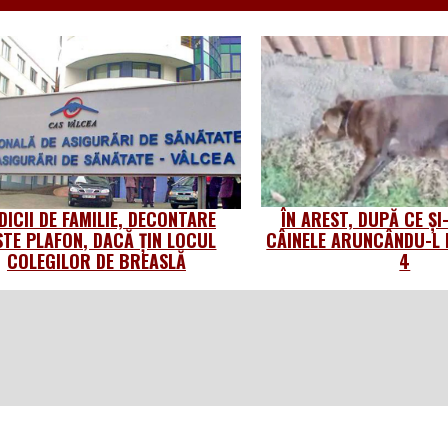
DICII DE FAMILIE, DECONTARE
ÎN AREST, DUPĂ CE Ș
STE PLAFON, DACĂ ȚIN LOCUL
CÂINELE ARUNCÂNDU-L 
COLEGILOR DE BREASLĂ
4