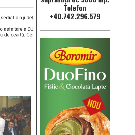
Telefon
+40.742.296.579
esedist din judeţ
o asfaltare a DJ
au de ceartă. Cei