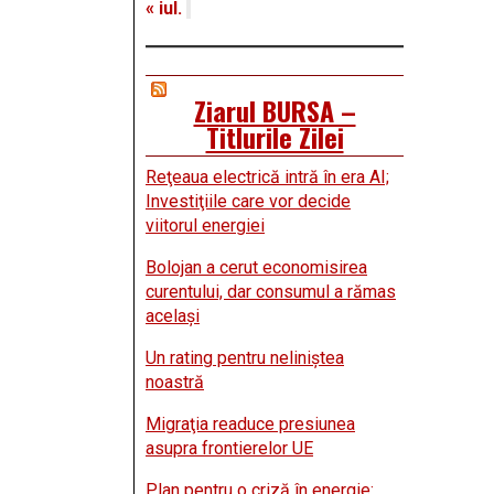
« iul.
Ziarul BURSA –
Titlurile Zilei
Reţeaua electrică intră în era AI;
Investiţiile care vor decide
viitorul energiei
Bolojan a cerut economisirea
curentului, dar consumul a rămas
acelaşi
Un rating pentru neliniştea
noastră
Migraţia readuce presiunea
asupra frontierelor UE
Plan pentru o criză în energie: