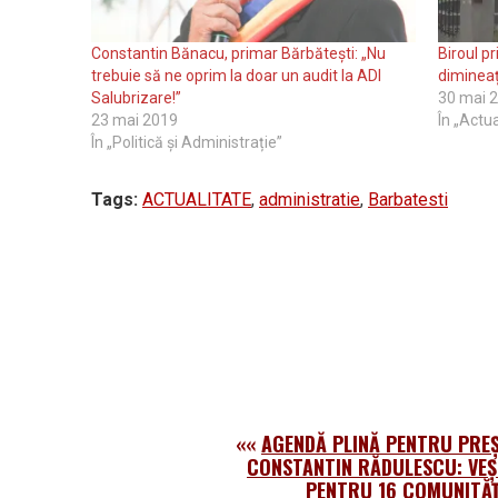
Constantin Bănacu, primar Bărbătești: „Nu
Biroul pr
trebuie să ne oprim la doar un audit la ADI
dimineaț
Salubrizare!”
30 mai 
23 mai 2019
În „Actua
În „Politică și Administrație”
Tags:
ACTUALITATE
,
administratie
,
Barbatesti
««
AGENDĂ PLINĂ PENTRU PREŞ
CONSTANTIN RĂDULESCU: VEŞ
PENTRU 16 COMUNITĂŢ