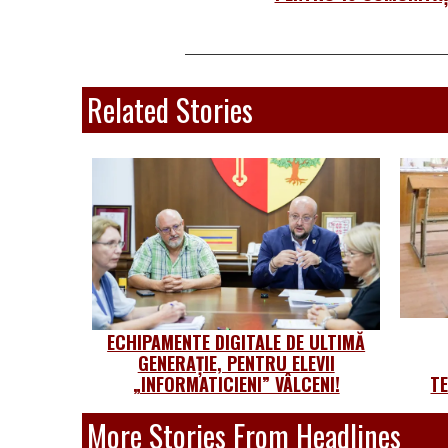
Related Stories
ECHIPAMENTE DIGITALE DE ULTIMĂ
GENERAȚIE, PENTRU ELEVII
„INFORMATICIENI” VÂLCENI!
T
More Stories From Headlines