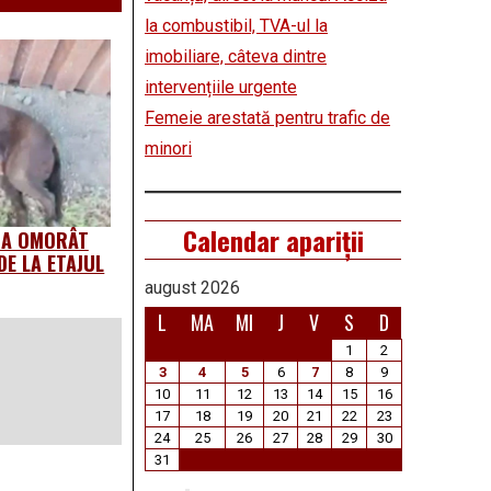
la combustibil, TVA-ul la
imobiliare, câteva dintre
intervențiile urgente
Femeie arestată pentru trafic de
minori
Calendar apariții
I-A OMORÂT
DE LA ETAJUL
august 2026
L
MA
MI
J
V
S
D
1
2
3
4
5
6
7
8
9
10
11
12
13
14
15
16
17
18
19
20
21
22
23
24
25
26
27
28
29
30
31