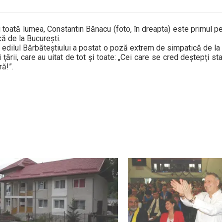
u toată lumea, Constantin Bănacu (foto, în dreapta) este primul p
ă de la Bucureşti.
edilul Bărbăteştiului a postat o poză extrem de simpatică de la 
ării, care au uitat de tot şi toate: „Cei care se cred deştepţi st
ră!”.