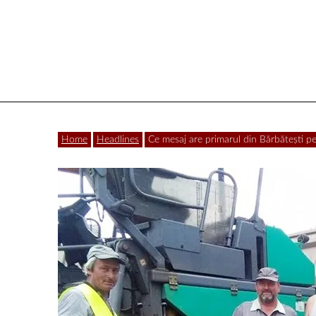
Vâlcea
Home
Headlines
Ce mesaj are primarul din Bărbăteşti 