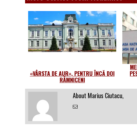
ME
«VÂRSTA DE AUR», PENTRU ÎNCĂ DOI
PE
RÂMNICENI
About Marius Ciutacu,
Email
the
Author