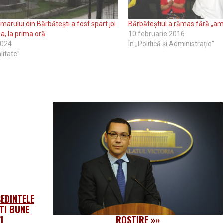
imarului din Bărbătești a fost spart joi
Bărbăteștiul a rămas fără „a
a, la prima oră
10 februarie 2016
2024
În „Politică și Administrație”
litate”
EDINTELE
TI BUNE
I
ROSTIRE
»»