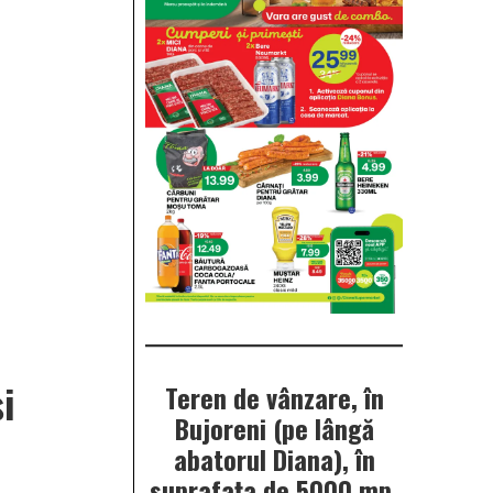
i
Teren de vânzare, în
Bujoreni (pe lângă
abatorul Diana), în
suprafața de 5000 mp.