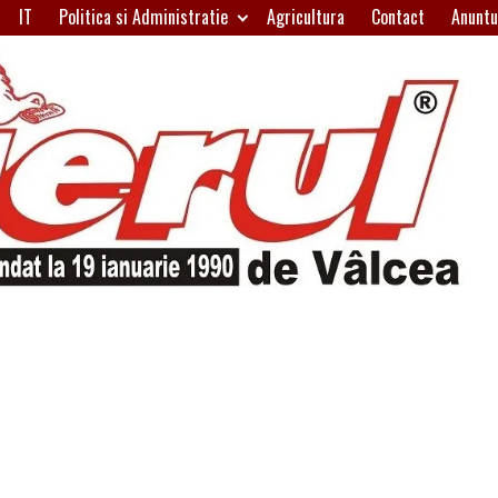
IT
Politica si Administratie
Agricultura
Contact
Anuntu
H
W
A