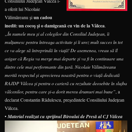
Consiliului Județean Vâlcea i-
a oferit lui Nicolaie
un cadou
Vălimăreanu și
inedit: un cocoș și o damigeană cu vin de la Vâlcea
.
„În numele meu și al colegilor din Consiliul Județean, îi
mulțumesc pentru întreaga activitate și îi urez mult succes în tot
ce va alege să întreprindă în viață! De asemenea, vreau să îl
asigur că Regia va merge mai departe și va fi în continuare una
dintre cele mai performante din țară. Nicolaie Vălimăreanu
merită respectul și aprecierea noastră pentru o viață dedicată
RAJDP Vâlcea și pentru o carieră cu rezultate deosebite în slujba
vâlcenilor, pentru care și-a dorit mereu drumuri mai bune”
, a
declarat Constantin Rădulescu, președintele Consiliului Județean
Vâlcea.
•
Material realizat cu sprijinul Biroului de Presă al CJ Vâlcea