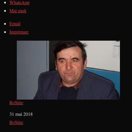
WhatsApp
Mai mult
Email
Imprimare
RoStire
Dată
31 mai 2018
În legătură cu
RoStire