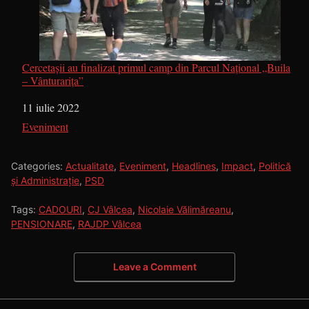
Cercetașii au finalizat primul camp din Parcul Național „Buila
– Vânturarița”
Dată
11 iulie 2022
În legătură cu
Eveniment
Categories:
Actualitate
,
Eveniment
,
Headlines
,
Impact
,
Politică
și Administrație
,
PSD
Tags:
CADOURI
,
CJ Vâlcea
,
Nicolaie Vălimăreanu
,
PENSIONARE
,
RAJDP Vâlcea
Leave a Comment