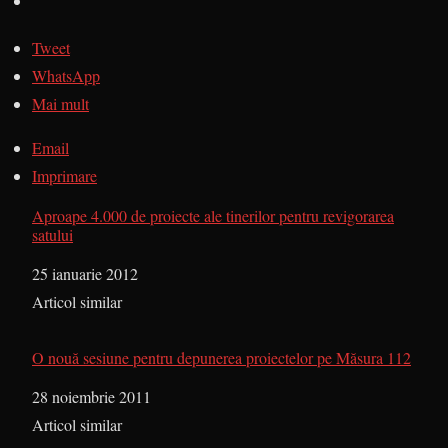
Tweet
WhatsApp
Mai mult
Email
Imprimare
Aproape 4.000 de proiecte ale tinerilor pentru revigorarea
satului
Dată
25 ianuarie 2012
În legătură cu
Articol similar
O nouă sesiune pentru depunerea proiectelor pe Măsura 112
Dată
28 noiembrie 2011
În legătură cu
Articol similar