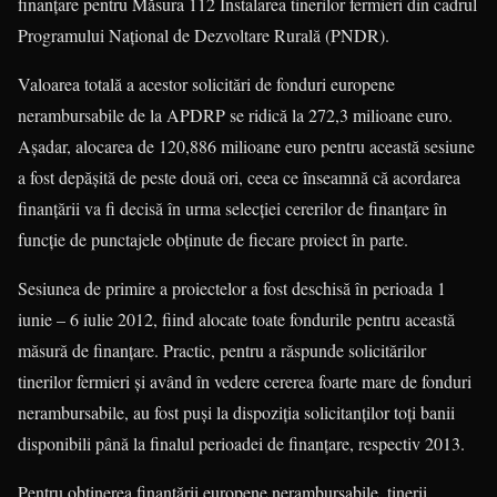
finanţare pentru Măsura 112 Instalarea tinerilor fermieri din cadrul
Programului Naţional de Dezvoltare Rurală (PNDR).
Valoarea totală a acestor solicitări de fonduri europene
nerambursabile de la APDRP se ridică la 272,3 milioane euro.
Aşadar, alocarea de 120,886 milioane euro pentru această sesiune
a fost depăşită de peste două ori, ceea ce înseamnă că acordarea
finanţării va fi decisă în urma selecţiei cererilor de finanţare în
funcţie de punctajele obţinute de fiecare proiect în parte.
Sesiunea de primire a proiectelor a fost deschisă în perioada 1
iunie – 6 iulie 2012, fiind alocate toate fondurile pentru această
măsură de finanţare. Practic, pentru a răspunde solicitărilor
tinerilor fermieri şi având în vedere cererea foarte mare de fonduri
nerambursabile, au fost puşi la dispoziţia solicitanţilor toţi banii
disponibili până la finalul perioadei de finanţare, respectiv 2013.
Pentru obţinerea finanţării europene nerambursabile, tinerii