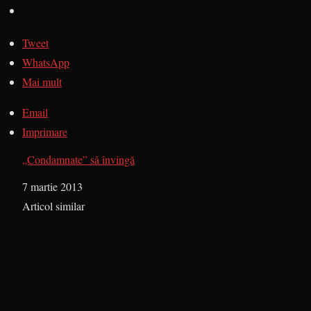
Tweet
WhatsApp
Mai mult
Email
Imprimare
„Condamnate” să învingă
Dată
7 martie 2013
În legătură cu
Articol similar