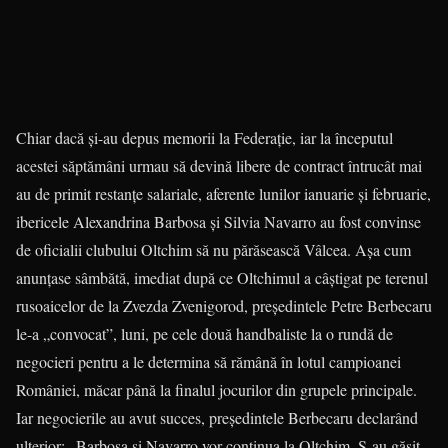
Chiar dacă şi-au depus memorii la Federaţie, iar la începutul
acestei săptămâni urmau să devină libere de contract întrucât mai
au de primit restanţe salariale, aferente lunilor ianuarie şi februarie,
ibericele Alexandrina Barbosa şi Silvia Navarro au fost convinse
de oficialii clubului Oltchim să nu părăsească Vâlcea. Aşa cum
anunţase sâmbătă, imediat după ce Oltchimul a câştigat pe terenul
rusoaicelor de la Zvezda Zvenigorod, preşedintele Petre Berbecaru
le-a „convocat”, luni, pe cele două handbaliste la o rundă de
negocieri pentru a le determina să rămână în lotul campioanei
României, măcar până la finalul jocurilor din grupele principale.
Iar negocierile au avut succes, preşedintele Berbecaru declarând
ulterior: „Barbosa şi Navarro vor continua la Oltchim. S-au găsit