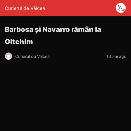
Curierul de Vâlcea
Barbosa şi Navarro rămân la
Oltchim
Curierul de Valcea
13 ani ago