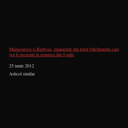
Managarova şi Barbosa, stranierele din lotul Oltchimului care
vor fi prezente la reunirea din 9 iulie
Dată
25 iunie 2012
În legătură cu
Articol similar