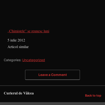
„Chimistele” se reunesc luni
Dată
5 iulie 2012
În legătură cu
Articol similar
Categories:
Uncategorized
Leave a Comment
Curierul de Vâlcea
Back to top