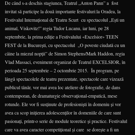
De când s-a deschis stagiunea, Teatrul „Anton Pann” a fost
invitat să participe la două importante festivaluri:la Oradea, la
Festivalul Internațional de Teatru Scurt cu spectacolul „Eşti un
animal, Viskovitz!” regia Tudor Lucanu, iar luni, pe 28
septembrie, la prima ediţie a Festivalului «Excelsior» TEEN
FEST de la Bucureşti, cu spectacolul „O poveste ciudată cu un
câine la miezul nopţii” de Simon Stephens/Mark Haddon, regia
Vlad Massaci, eveniment organizat de Teatrul EXCELSIOR, în
perioada 25 septembrie – 2 octombrie 2015. În program, pe
lângă spectacolele de teatru prezentate, spectacole care vizează
publicul tânăr, vor mai avea loc ateliere de fotografie, de dans
contemporan, de dramaturgie observaţional-empatică, mese
rotunde. Ele vor fi susţinute de profesionişti în domeniu şi vor
avea ca scop iniţierea adolescenţilor în domeniile de care sunt
pasionaţi, printr-o serie de module teoretice şi practice. Festivalul
care va avea caracter competiţional şi care se doreşte a fi un