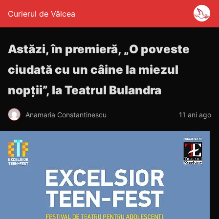
Curierul de Vâlcea
Astăzi, în premieră, „O poveste
ciudată cu un câine la miezul
nopții”, la Teatrul Bulandra
Anamaria Constantinescu
11 ani ago