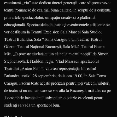
eveniment „viu” este dedicat tinerei generaţii, care să promoveze
teatrul românesc de cea mai bună calitate, în scopul de a construi,
prin artele spectacolului, un spaţiu creativ şi o platformă
educaţională. Spectacolele de teatru şi evenimentele adiacente se
vor desfăşura la Teatrul Excelsior, Sala Mare şi Sala Studio;
Teatrul Bulandra, Sala “Toma Caragiu”; Un Teatru; Teatrul
Odeon; Teatrul Naţional Bucureşti, Sala Mică; Teatrul Foarte
Mic. „O poveste ciudată cu un câine la miezul nopţii” de Simon
Stephens/Mark Haddon, regia Vlad Massaci, spectacolul
Teatrului „Anton Pann”, va avea reprezentaţia la Teatrul
Bulandra, astăzi, 28 septembrie, de la ora 19.00, în Sala Toma
Caragiu. Facem toate aceste precizări pentru toţi vâlcenii iubitori
de teatru şi nu numai, care se vor afla la Bucureşti, mai ales ca pe
1 octombrie începe anul universitar, o ocazie excelentă pentru
studenţi să vadă un spectacol bun.