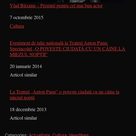
Vlad Bîrzanu – Premiul pentru cel mai bun actor
Dată
7 octombrie 2015
În legătură cu
Cultura
Eveniment de talie naţională la Teatrul Anton Pann:
Spectacolul „O POVESTE CIUDATĂ CU UN CÂINE LA
MIEZUL NOPŢII”
Dată
20 ianuarie 2014
În legătură cu
Articol similar
La Teatrul „Anton Pann” o poveste ciudată cu un câine la
miezul nopţii
Dată
18 decembrie 2013
În legătură cu
Articol similar
Categories:
Actualitate
,
Cultura
,
Headlines