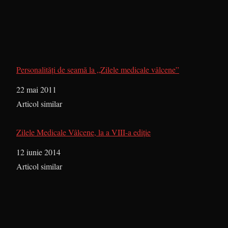
Personalităţi de seamă la „Zilele medicale vâlcene”
Dată
22 mai 2011
În legătură cu
Articol similar
Zilele Medicale Vâlcene, la a VIII-a ediție
Dată
12 iunie 2014
În legătură cu
Articol similar