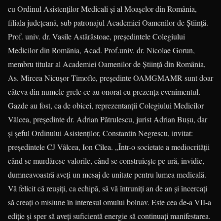
cu Ordinul Asistenților Medicali și al Moașelor din România,
filiala județeană, sub patronajul Academiei Oamenilor de Știință.
Prof. univ. dr. Vasile Astărăstoae, președintele Colegiului
Medicilor din România, Acad. Prof.univ. dr. Nicolae Gorun,
membru titular al Academiei Oamenilor de Știință din România,
As. Mircea Nicușor Timofte, președinte OAMGMAMR sunt doar
câteva din numele grele ce au onorat cu prezența evenimentul.
Gazde au fost, ca de obicei, reprezentanții Colegiului Medicilor
Vâlcea, președinte dr. Adrian Pătrulescu, jurist Adrian Bușu, dar
și șeful Ordinului Asistenților, Constantin Negrescu, invitat:
președintele CJ Vâlcea, Ion Cîlea. „Într-o societate a mediocrității
când se murdăresc valorile, când se construiește pe ură, invidie,
dumneavoastră aveți un mesaj de unitate pentru lumea medicală.
Vă felicit că reușiți, ca echipă, să vă întruniți an de an și încercați
să creați o misiune în interesul omului bolnav. Este cea de-a VII-a
ediție și sper să aveți suficientă energie să continuați manifestarea.