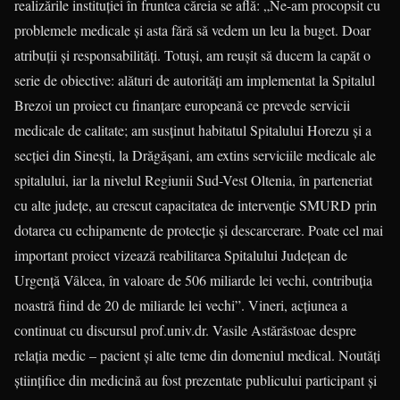
realizările instituției în fruntea căreia se află: „Ne-am procopsit cu
problemele medicale și asta fără să vedem un leu la buget. Doar
atribuții și responsabilități. Totuși, am reușit să ducem la capăt o
serie de obiective: alături de autorități am implementat la Spitalul
Brezoi un proiect cu finanțare europeană ce prevede servicii
medicale de calitate; am susținut habitatul Spitalului Horezu și a
secției din Sinești, la Drăgășani, am extins serviciile medicale ale
spitalului, iar la nivelul Regiunii Sud-Vest Oltenia, în parteneriat
cu alte judeţe, au crescut capacitatea de intervenţie SMURD prin
dotarea cu echipamente de protecţie şi descarcerare. Poate cel mai
important proiect vizează reabilitarea Spitalului Judeţean de
Urgenţă Vâlcea, în valoare de 506 miliarde lei vechi, contribuţia
noastră fiind de 20 de miliarde lei vechi”. Vineri, acţiunea a
continuat cu discursul prof.univ.dr. Vasile Astărăstoae despre
relaţia medic – pacient şi alte teme din domeniul medical. Noutăţi
ştiinţifice din medicină au fost prezentate publicului participant şi