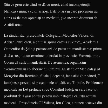
Știu ce greu este când se dă cu noroi, când incompetenții
blamează munca celor serioși. Este o țară în care procurorii au
ajuns să fie mai apreciați ca medicii”, și-a început discursul dr.
Astărăstoae.
La rândul său, președintele Colegiului Medicilor Vâlcea, dr.
Adrian Pătrulescu, a ținut să spună câteva cuvinte:„ Academia
Oamenilor de Știință patronează de patru ani manifestarea; prima
dată a susținut un eveniment derulat în provincie. Prezența prof.
Gorun dă suflet manifestării. De asemenea, organizăm
evenimentul în colaborare cu Ordinul Asistenților Medicali și al
Moașelor din România, filiala județeană, iar astăzi (n.r. vineri, 7
iunie) este prezent și președintele unității, as. Timofte. Problemele
medicale au fost preluate și de Consiliul Județean care face tot
posibilul de a găsi soluții pentru îmbunătățirea calității actului
medical”. Președintele CJ Vâlcea, Ion Cîlea, a punctat câteva din