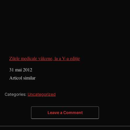
Zilele medicale vâlcene, la a V-a ediţie
Dată
31 mai 2012
În legătură cu
Articol similar
Categories:
Uncategorized
Leave a Comment