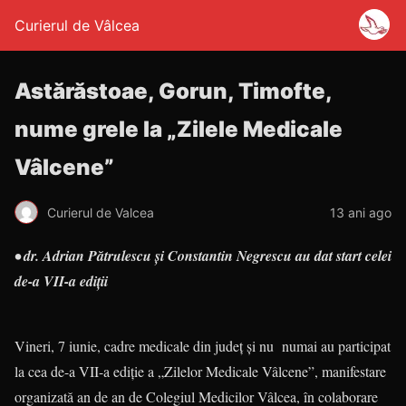
Curierul de Vâlcea
Astărăstoae, Gorun, Timofte,
nume grele la „Zilele Medicale
Vâlcene”
Curierul de Valcea
13 ani ago
• dr. Adrian Pătrulescu și Constantin Negrescu
au dat start celei
de-a VII-a ediții
Vineri, 7 iunie, cadre medicale din județ și nu numai au participat
la cea de-a VII-a ediție a „Zilelor Medicale Vâlcene”, manifestare
organizată an de an de Colegiul Medicilor Vâlcea, în colaborare